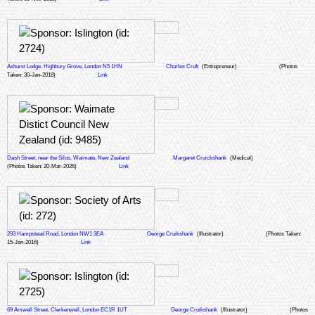
Ashurst Lodge, Highbury Grove, London N5 1HN
Charles Cruft
(Entrepreneur)
(Photos
Taken: 30-Jan-2018)
Link
Dash Street, near the Silos, Waimate, New Zealand
Margaret Cruickshank
(Medical)
(Photos Taken: 20-Mar-2026)
Link
293 Hampstead Road, London NW1 3EA
George Cruikshank
(Illustrator)
(Photos Taken:
15-Jan-2016)
Link
69 Amwell Street, Clerkenwell, London EC1R 1UT
George Cruikshank
(Illustrator)
(Photos