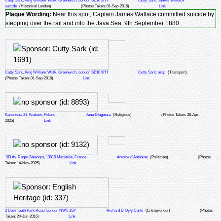
Cutty Sark, King William Walk, Greenwich, London SE10 9HT
Cutty Sark: James Wallace
suicide
(Historical London)
(Photos Taken: 01-Sep-2016)
Link
Plaque Wording:
Near this spot, Captain James Wallace committed suicide by
stepping over the rail and into the Java Sea. 9th September 1880
Cutty Sark, King William Walk, Greenwich, London SE10 9HT
Cutty Sark: map
(Transport)
(Photos Taken: 01-Sep-2016)
Link
Kanonicza 23, Kraków, Poland
Jana Długosza
(Religious)
(Photos Taken: 28-Apr-
2025)
Link
163 Av. Roger Salengro, 13015 Marseille, France
Antoine d'Anthoine
(Politician)
(Photos
Taken: 14-Nov-2025)
Link
2 Dartmouth Park Road, London NW5 1SY
Richard D'Oyly Carte
(Entrepreneur)
(Photos
Taken: 24-Jan-2016)
Link