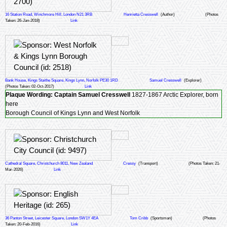
16 Station Road, Winchmore Hill, London N21 3RB
Henrietta Cresswell
(Author)
(Photos
Taken: 26-Jan-2018)
Link
Bank House, Kings Staithe Square, Kings Lynn, Norfolk PE30 1RD
Samuel Cresswell
(Explorer)
(Photos Taken: 02-Oct-2017)
Link
Plaque Wording:
Captain Samuel Cresswell
1827-1867 Arctic Explorer, born
here
Borough Council of Kings Lynn and West Norfolk
Cathedral Square, Christchurch 8011, New Zealand
Cressy
(Transport)
(Photos Taken: 21-
Mar-2026)
Link
36 Panton Street, Leicester Square, London SW1Y 4EA
Tom Cribb
(Sportsman)
(Photos
Taken: 20-Feb-2016)
Link