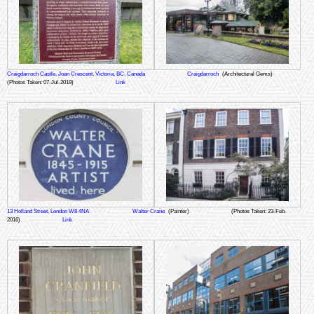
Craigdarroch Castle, Joan Crescent, Victoria, BC, Canada
Craigdarroch
(Architectural Gems)
(Photos Taken: 07-Jul-2019)
Link
13 Holland Street, London W8 4NA
Walter Crane
(Painter)
(Photos Taken: 23-Feb-
2016)
Link