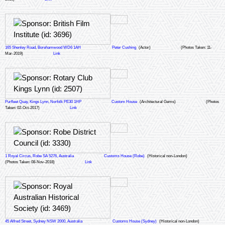
165 Shenley Road, Borehamwood WD6 1AH
Peter Cushing
(Actor)
(Photos Taken: 11-
Mar-2019)
Link
Purfleet Quay, Kings Lynn, Norfolk PE30 1HP
Custom House
(Architectural Gems)
(Photos
Taken: 02-Oct-2017)
Link
1 Royal Circus, Robe SA 5276, Australia
Customs House (Robe)
(Historical non-London)
(Photos Taken: 08-Nov-2018)
Link
45 Alfred Street, Sydney NSW 2000, Australia
Customs House (Sydney)
(Historical non-London)