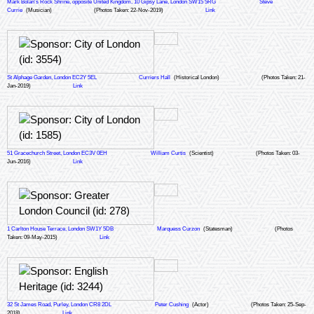
Mark Bolan's Rock Shrine, opposite United Kingdom, 10 Gipsy Lane, London SW15 5RG
Steve
Currie
(Musician)
(Photos Taken: 22-Nov-2019)
Link
St Alphage Garden, London EC2Y 5EL
Curriers Hall
(Historical London)
(Photos Taken: 21-
Jan-2019)
Link
51 Gracechurch Street, London EC3V 0EH
William Curtis
(Scientist)
(Photos Taken: 03-
Jun-2016)
Link
1 Carlton House Terrace, London SW1Y 5DB
Marquess Curzon
(Statesman)
(Photos
Taken: 09-May-2015)
Link
32 St James Road, Purley, London CR8 2DL
Peter Cushing
(Actor)
(Photos Taken: 25-Sep-
2018)
Link