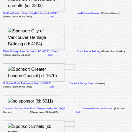
10a Great Eastern Street, Shoreditch, London EC2A 3NT
Credit Crunch Monster
(Historical London)
(Photos Taken: 30-Aug-2018)
Link
850 W Hastings Street, Vancouver, BC V6C 3J1, Canada
Credit Foncier Building
(Historical non-London)
(Photos Taken: 11-Jul-2019)
Link
20 Outram Road, Addiscombe, London CR0 6XE
Frederick George Creed
(Inventor)
(Photos Taken: 30-Aug-2016)
Link
Cremorne Gardens, 2 Lots Road, Chelsea, London SW10 0QF
Cremorne Gates and Gardens
(Parks and
Gardens)
(Photos Taken: 24-Apr-2021)
Link