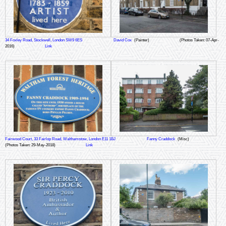
34 Foxley Road, Stockwell, London SW9 6ES
David Cox
(Painter)
(Photos Taken: 07-Apr-
2016)
Link
Fairwood Court, 33 Fairlop Road, Walthamstow, London E11 1BJ
Fanny Craddock
(Misc)
(Photos Taken: 29-May-2018)
Link