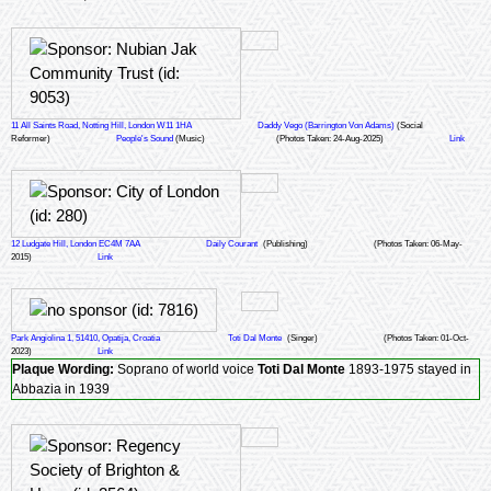
11 All Saints Road, Notting Hill, London W11 1HA
Daddy Vego (Barrington Von Adams)
(Social
Reformer)
People's Sound
(Music)
(Photos Taken: 24-Aug-2025)
Link
12 Ludgate Hill, London EC4M 7AA
Daily Courant
(Publishing)
(Photos Taken: 06-May-
2015)
Link
Park Angiolina 1, 51410, Opatija, Croatia
Toti Dal Monte
(Singer)
(Photos Taken: 01-Oct-
2023)
Link
Plaque Wording:
Soprano of world voice
Toti Dal Monte
1893-1975 stayed in
Abbazia in 1939