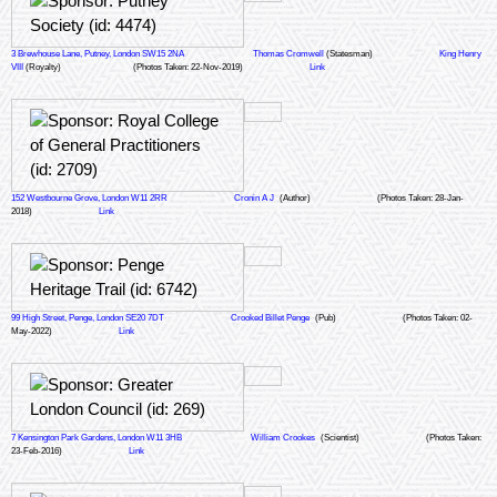
3 Brewhouse Lane, Putney, London SW15 2NA
Thomas Cromwell
(Statesman)
King Henry
VIII
(Royalty)
(Photos Taken: 22-Nov-2019)
Link
152 Westbourne Grove, London W11 2RR
Cronin A J
(Author)
(Photos Taken: 28-Jan-
2018)
Link
99 High Street, Penge, London SE20 7DT
Crooked Billet Penge
(Pub)
(Photos Taken: 02-
May-2022)
Link
7 Kensington Park Gardens, London W11 3HB
William Crookes
(Scientist)
(Photos Taken:
23-Feb-2016)
Link