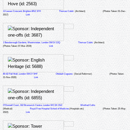
13 Lewes Crescent, Brighton BN2 1FH
Thomas Cubitt
(Architect)
(Photos Taken: 01-Dec-
2017)
Link
1 Bessborough Gardens, Westminster, London SW1V 2JQ
Thomas Cubitt
(Architect)
(Photos Taken: 07-Mar-2019)
Link
80-82 Pall Mall, London SW1Y 5HF
Ottobah Cugoano
(Social Reformer)
(Photos Taken:
21-Nov-2020)
Link
O'Donnell Court, 162 Brunswick Centre, London WC1N 1NZ
Winifred Cullis
(Medical)
Royal Free Hospital School of Medicine
(Hospitals etc)
(Photos Taken: 25-May-
2022)
Link