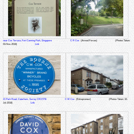
near Cox Terrace, Fort Canning Park, Singapore
C R Cox
(Armed Forces)
(Photos Taken:
03-Nov-2018)
Link
21 Park Road, Caterham, Surrey CR3 5TB
C W Cox
(Entrepreneur)
(Photos Taken: 10-
Jul-2018)
Link