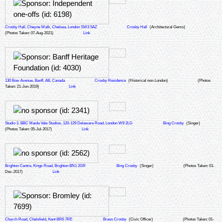
Crosby Hall, Cheyne Walk, Chelsea, London SW3 5AZ
Crosby Hall
(Architectural Gems)
(Photos Taken: 07-Aug-2021)
Link
130 Bow Avenue, Banff, AB, Canada
Crosby Residence
(Historical non-London)
(Photos
Taken: 21-Jun-2019)
Link
Studio 3, BBC Maida Vale Studios, 120-129 Delaware Road, London W9 2LG
Bing Crosby
(Singer)
(Photos Taken: 05-Jul-2017)
Link
Brighton Centre, Kings Road, Brighton BN1 2GR
Bing Crosby
(Singer)
(Photos Taken: 01-
Dec-2017)
Link
Church Road, Chelsfield, Kent BR6 7RE
Brass Crosby
(Civic Officer)
(Photos Taken: 01-