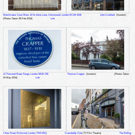
Watchmaker Court West, 33 St Johns Lane, Clerkenwell, London EC1M 4DB
John Cranfield
(Inventor)
(Photos Taken: 06-Feb-2018)
Link
12 Thornsett Road, Penge, London SE20 7XE
Thomas Crapper
(Inventor)
(Photos Taken:
24-May-2016)
Link
1 Kew Road, Richmond, London TW9 2NQ
Crawdaddy Club
(TV Film Theatre)
The Rolling