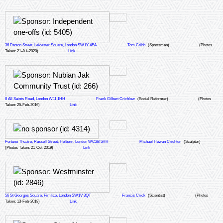
36 Panton Street, Leicester Square, London SW1Y 4EA
Tom Cribb
(Sportsman)
(Photos
Taken: 21-Jul-2020)
Link
8 All Saints Road, London W11 1HH
Frank Gilbert Crichlow
(Social Reformer)
(Photos
Taken: 25-Feb-2016)
Link
Fortune Theatre, Russell Street, Holborn, London WC2B 5HH
Michael Hewan Crichton
(Sculptor)
(Photos Taken: 21-Oct-2019)
Link
56 St Georges Square, Pimlico, London SW1V 3QT
Francis Crick
(Scientist)
(Photos
Taken: 13-Feb-2018)
Link