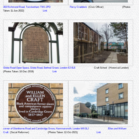
303 Richmond Road, Twickenham TW1 2PD
Percy Craddock
(Civic Officer)
(Photos
Taken: 11-Jun-2022)
Link
Globe Road Open Space, Globe Road, Bethnal Green, London E2 0LE
Craft School
(Historical London)
(Photos Taken: 10-Dec-2019)
Link
corner of Glenthorne Road and Cambridge Grove, Hammersmith, London W6 0LJ
Ellen and William
Craft
(Social Reformer)
(Photos Taken: 12-Oct-2021)
Link