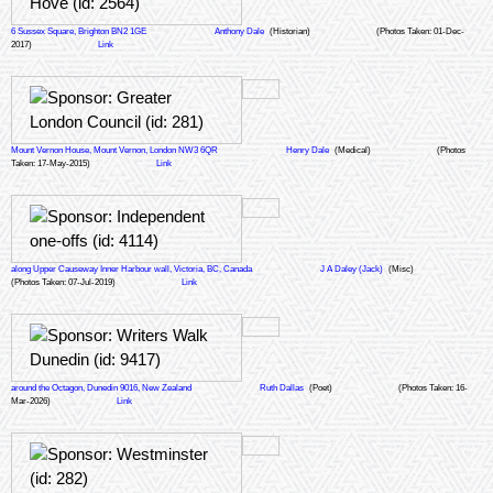
6 Sussex Square, Brighton BN2 1GE
Anthony Dale
(Historian)
(Photos Taken: 01-Dec-
2017)
Link
Mount Vernon House, Mount Vernon, London NW3 6QR
Henry Dale
(Medical)
(Photos
Taken: 17-May-2015)
Link
along Upper Causeway Inner Harbour wall, Victoria, BC, Canada
J A Daley (Jack)
(Misc)
(Photos Taken: 07-Jul-2019)
Link
around the Octagon, Dunedin 9016, New Zealand
Ruth Dallas
(Poet)
(Photos Taken: 16-
Mar-2026)
Link