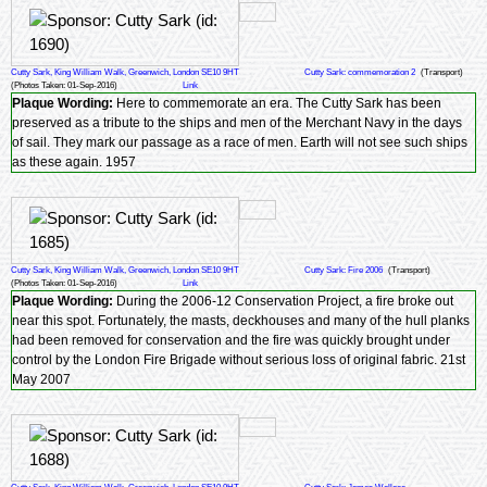
Cutty Sark, King William Walk, Greenwich, London SE10 9HT
Cutty Sark: commemoration 2
(Transport)
(Photos Taken: 01-Sep-2016)
Link
Plaque Wording:
Here to commemorate an era. The Cutty Sark has been
preserved as a tribute to the ships and men of the Merchant Navy in the days
of sail. They mark our passage as a race of men. Earth will not see such ships
as these again. 1957
Cutty Sark, King William Walk, Greenwich, London SE10 9HT
Cutty Sark: Fire 2006
(Transport)
(Photos Taken: 01-Sep-2016)
Link
Plaque Wording:
During the 2006-12 Conservation Project, a fire broke out
near this spot. Fortunately, the masts, deckhouses and many of the hull planks
had been removed for conservation and the fire was quickly brought under
control by the London Fire Brigade without serious loss of original fabric. 21st
May 2007