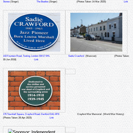
Stones
(Singer)
The Beatles
(Singer)
(Photos Taken: 14-Mar-2025)
Link
143 Fountain Road, Tooting, London SW17 0HL
Sadie Crawford
(Musician)
(Photos Taken:
30-Jun-2018)
Link
176 Townhall Square, Crayford Road, Dartford DA1 4FN
Crayford War Memorial
(World War History)
(Photos Taken: 28-Apr-2023)
Link