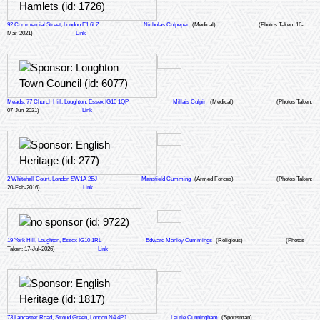
92 Commercial Street, London E1 6LZ
Nicholas Culpeper
(Medical)
(Photos Taken: 16-
Mar-2021)
Link
Meads, 77 Church Hill, Loughton, Essex IG10 1QP
Millais Culpin
(Medical)
(Photos Taken:
07-Jun-2021)
Link
2 Whitehall Court, London SW1A 2EJ
Mansfield Cumming
(Armed Forces)
(Photos Taken:
20-Feb-2016)
Link
19 York Hill, Loughton, Essex IG10 1RL
Edward Manley Cummings
(Religious)
(Photos
Taken: 17-Jul-2026)
Link
73 Lancaster Road, Stroud Green, London N4 4PJ
Laurie Cunningham
(Sportsman)