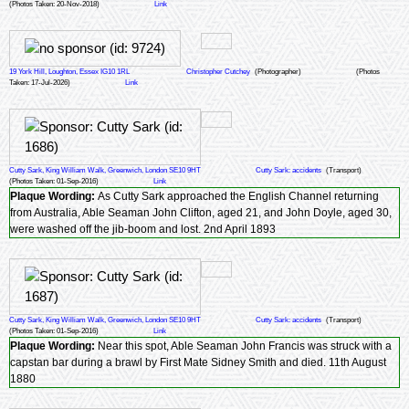
(Photos Taken: 20-Nov-2018)
Link
19 York Hill, Loughton, Essex IG10 1RL
Christopher Cutchey
(Photographer)
(Photos
Taken: 17-Jul-2026)
Link
Cutty Sark, King William Walk, Greenwich, London SE10 9HT
Cutty Sark: accidents
(Transport)
(Photos Taken: 01-Sep-2016)
Link
Plaque Wording:
As Cutty Sark approached the English Channel returning
from Australia, Able Seaman John Clifton, aged 21, and John Doyle, aged 30,
were washed off the jib-boom and lost. 2nd April 1893
Cutty Sark, King William Walk, Greenwich, London SE10 9HT
Cutty Sark: accidents
(Transport)
(Photos Taken: 01-Sep-2016)
Link
Plaque Wording:
Near this spot, Able Seaman John Francis was struck with a
capstan bar during a brawl by First Mate Sidney Smith and died. 11th August
1880