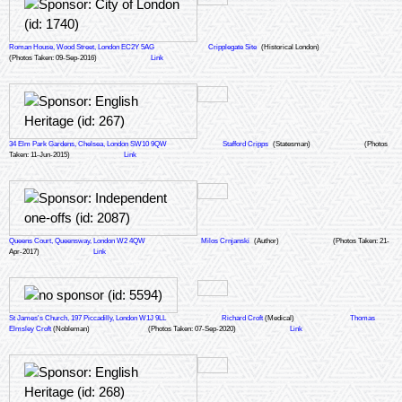
Roman House, Wood Street, London EC2Y 5AG
Cripplegate Site
(Historical London)
(Photos Taken: 09-Sep-2016)
Link
34 Elm Park Gardens, Chelsea, London SW10 9QW
Stafford Cripps
(Statesman)
(Photos
Taken: 11-Jun-2015)
Link
Queens Court, Queensway, London W2 4QW
Milos Crnjanski
(Author)
(Photos Taken: 21-
Apr-2017)
Link
St James's Church, 197 Piccadilly, London W1J 9LL
Richard Croft
(Medical)
Thomas
Elmsley Croft
(Nobleman)
(Photos Taken: 07-Sep-2020)
Link