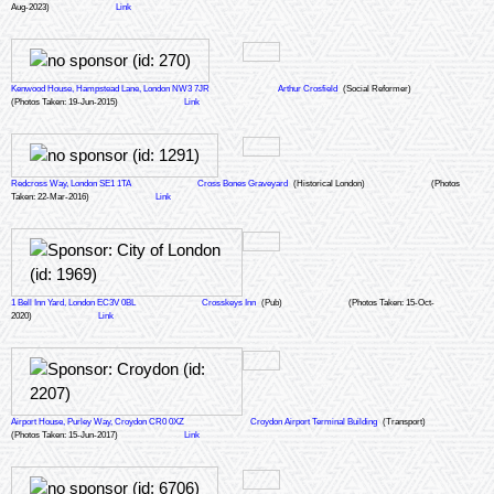
Aug-2023)
Link
Kenwood House, Hampstead Lane, London NW3 7JR
Arthur Crosfield
(Social Reformer)
(Photos Taken: 19-Jun-2015)
Link
Redcross Way, London SE1 1TA
Cross Bones Graveyard
(Historical London)
(Photos
Taken: 22-Mar-2016)
Link
1 Bell Inn Yard, London EC3V 0BL
Crosskeys Inn
(Pub)
(Photos Taken: 15-Oct-
2020)
Link
Airport House, Purley Way, Croydon CR0 0XZ
Croydon Airport Terminal Building
(Transport)
(Photos Taken: 15-Jun-2017)
Link