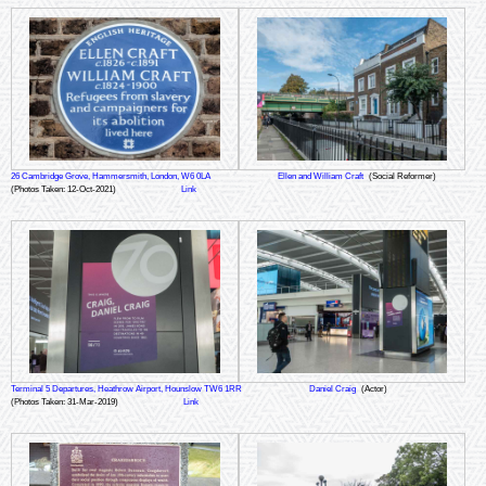
26 Cambridge Grove, Hammersmith, London, W6 0LA
Ellen and William Craft
(Social Reformer)
(Photos Taken: 12-Oct-2021)
Link
Terminal 5 Departures, Heathrow Airport, Hounslow TW6 1RR
Daniel Craig
(Actor)
(Photos Taken: 31-Mar-2019)
Link