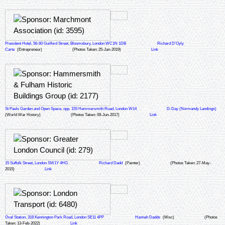
President Hotel, 56-60 Guilford Street, Bloomsbury, London WC1N 1DB
Richard D'Oyly
Carte
(Entrepreneur)
(Photos Taken: 25-Jan-2019)
Link
St Pauls Garden and Open Space, opp. 155 Hammersmith Road, London W14
D-Day (Normandy Landings)
(World War History)
(Photos Taken: 09-Jun-2017)
Link
15 Suffolk Street, London SW1Y 4HG
Richard Dadd
(Painter)
(Photos Taken: 27-May-
2015)
Link
Oval Station, 318 Kennington Park Road, London SE11 4PP
Hannah Dadds
(Misc)
(Photos
Taken: 13-Feb-2022)
Link