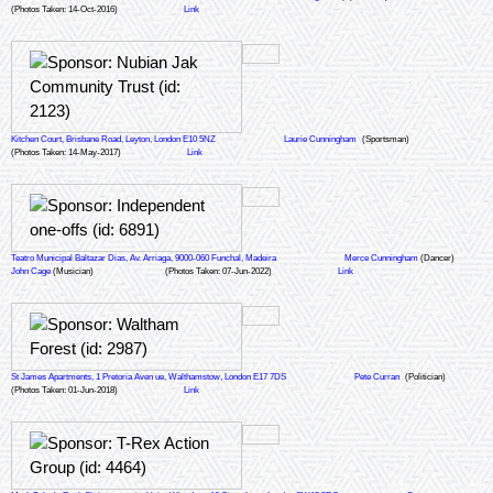
(Photos Taken: 14-Oct-2016)
Link
Kitchen Court, Brisbane Road, Leyton, London E10 5NZ
Laurie Cunningham
(Sportsman)
(Photos Taken: 14-May-2017)
Link
Teatro Municipal Baltazar Dias, Av. Arriaga, 9000-060 Funchal, Madeira
Merce Cunningham
(Dancer)
John Cage
(Musician)
(Photos Taken: 07-Jun-2022)
Link
St James Apartments, 1 Pretoria Aven ue, Walthamstow, London E17 7DS
Pete Curran
(Politician)
(Photos Taken: 01-Jun-2018)
Link