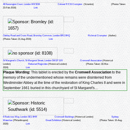
48 Kensington Court, London W8 5DB
Colonel R E B Crompton
(Scientist)
(Photos Taken:
23-Feb-2016)
Link
Oakley Road and Cross Road, Bromley Common, London BR2 8HQ
Richmal Crompton
(Author)
(Photos Taken: 21-Aug-2016)
Link
St Margaret's Church, St Margaret Street, London SW1P 3JX
Cromwell Association
(Historical
London)
Reburied Regicides
(Historical London)
(Photos Taken: 18-Mar-
2024)
Link
Plaque Wording:
This tablet is erected by the
Cromwell Association
to the
memory of the undermentioned whose remains were disinterred from
Westminster Abbey at the time of the restoration of King Charles II and were in
September 1661 buried in this churchyard of St Margaret's....
6 Redcross Way, London SE1 9HR
Cromwell Buildings
(Historical London)
Sydney
Waterlow
(Philanthropist)
Great Exhibition
(Historical London)
(Photos Taken: 10-Aug-
2020)
Link