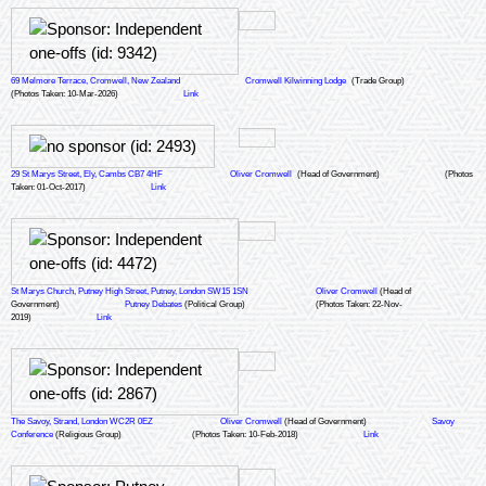
69 Melmore Terrace, Cromwell, New Zealand
Cromwell Kilwinning Lodge
(Trade Group)
(Photos Taken: 10-Mar-2026)
Link
29 St Marys Street, Ely, Cambs CB7 4HF
Oliver Cromwell
(Head of Government)
(Photos
Taken: 01-Oct-2017)
Link
St Marys Church, Putney High Street, Putney, London SW15 1SN
Oliver Cromwell
(Head of
Government)
Putney Debates
(Political Group)
(Photos Taken: 22-Nov-
2019)
Link
The Savoy, Strand, London WC2R 0EZ
Oliver Cromwell
(Head of Government)
Savoy
Conference
(Religious Group)
(Photos Taken: 10-Feb-2018)
Link