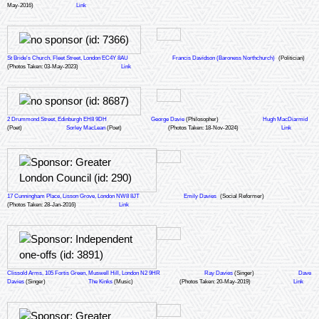
May-2016)
Link
St Bride's Church, Fleet Street, London EC4Y 8AU
Francis Davidson (Baroness Northchurch)
(Politician)
(Photos Taken: 03-May-2023)
Link
2 Drummond Street, Edinburgh EH8 9DH
George Davie
(Philosopher)
Hugh MacDiarmid
(Poet)
Sorley MacLean
(Poet)
(Photos Taken: 18-Nov-2024)
Link
17 Cunningham Place, Lisson Grove, London NW8 8JT
Emily Davies
(Social Reformer)
(Photos Taken: 28-Jan-2016)
Link
Clissold Arms, 105 Fortis Green, Muswell Hill, London N2 9HR
Ray Davies
(Singer)
Dave
Davies
(Singer)
The Kinks
(Music)
(Photos Taken: 20-May-2019)
Link