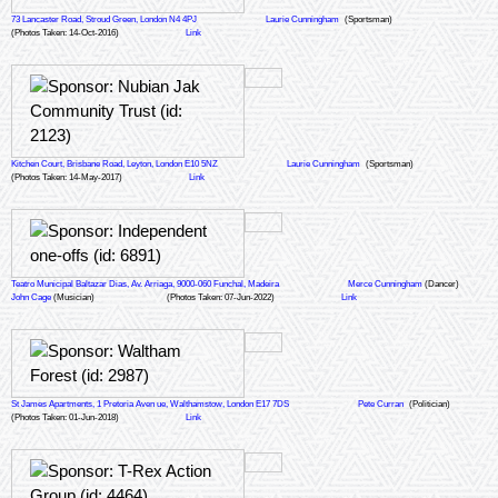
73 Lancaster Road, Stroud Green, London N4 4PJ
Laurie Cunningham
(Sportsman)
(Photos Taken: 14-Oct-2016)
Link
Kitchen Court, Brisbane Road, Leyton, London E10 5NZ
Laurie Cunningham
(Sportsman)
(Photos Taken: 14-May-2017)
Link
Teatro Municipal Baltazar Dias, Av. Arriaga, 9000-060 Funchal, Madeira
Merce Cunningham
(Dancer)
John Cage
(Musician)
(Photos Taken: 07-Jun-2022)
Link
St James Apartments, 1 Pretoria Aven ue, Walthamstow, London E17 7DS
Pete Curran
(Politician)
(Photos Taken: 01-Jun-2018)
Link