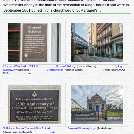
Westminster Abbey at the time of the restoration of King Charles II and were in
September 1661 buried in this churchyard of St Margaret's....
6 Redcross Way, London SE1 9HR
Cromwell Buildings
(Historical London)
Sydney
Waterlow
(Philanthropist)
Great Exhibition
(Historical London)
(Photos Taken: 10-Aug-
2020)
Link
69 Melmore Terrace, Cromwell, New Zealand
Cromwell Kilwinning Lodge
(Trade Group)
(Photos Taken: 10-Mar-2026)
Link