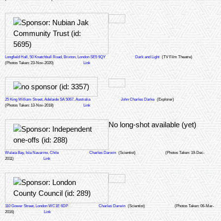
Longfield Hall, 50 Knatchbull Road, Brixton, London SE5 9QY
Dark and Light
(TV Film Theatre)
(Photos Taken: 23-Nov-2020)
Link
25 King William Street, Adelaide SA 5067, Australia
John Charles Darke
(Explorer)
(Photos Taken: 13-Nov-2018)
Link
No long-shot available (yet)
Wulaia Bay, Isla Navarino, Chile
Charles Darwin
(Scientist)
(Photos Taken: 19-Dec-
2011)
Link
110 Gower Street, London WC1E 6DP
Charles Darwin
(Scientist)
(Photos Taken: 06-Mar-
2016)
Link