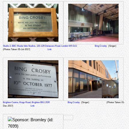
Studio 3, BBC Maida Vale Studios, 120-129 Delaware Road, London W9 2LG
Bing Crosby
(Singer)
(Photos Taken: 05-Jul-2017)
Link
Brighton Centre, Kings Road, Brighton BN1 2GR
Bing Crosby
(Singer)
(Photos Taken: 01-
Dec-2017)
Link