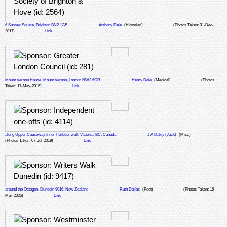
6 Sussex Square, Brighton BN2 1GE
Anthony Dale
(Historian)
(Photos Taken: 01-Dec-
2017)
Link
Mount Vernon House, Mount Vernon, London NW3 6QR
Henry Dale
(Medical)
(Photos
Taken: 17-May-2015)
Link
along Upper Causeway Inner Harbour wall, Victoria, BC, Canada
J A Daley (Jack)
(Misc)
(Photos Taken: 07-Jul-2019)
Link
around the Octagon, Dunedin 9016, New Zealand
Ruth Dallas
(Poet)
(Photos Taken: 16-
Mar-2026)
Link