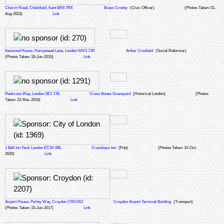
Church Road, Chelsfield, Kent BR6 7RE
Brass Crosby
(Civic Officer)
(Photos Taken: 01-
Aug-2023)
Link
Kenwood House, Hampstead Lane, London NW3 7JR
Arthur Crosfield
(Social Reformer)
(Photos Taken: 19-Jun-2015)
Link
Redcross Way, London SE1 1TA
Cross Bones Graveyard
(Historical London)
(Photos
Taken: 22-Mar-2016)
Link
1 Bell Inn Yard, London EC3V 0BL
Crosskeys Inn
(Pub)
(Photos Taken: 15-Oct-
2020)
Link
Airport House, Purley Way, Croydon CR0 0XZ
Croydon Airport Terminal Building
(Transport)
(Photos Taken: 15-Jun-2017)
Link