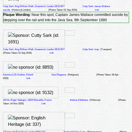
Cutty Sark, King William Walk, Greenwich, London SE10 9HT
Cutty Sark: James Wallace
suicide
(Historical London)
(Photos Taken: 01-Sep-2016)
Link
Plaque Wording:
Near this spot, Captain James Wallace committed suicide by
stepping over the rail and into the Java Sea. 9th September 1880
Cutty Sark, King William Walk, Greenwich, London SE10 9HT
Cutty Sark: map
(Transport)
(Photos Taken: 01-Sep-2016)
Link
Kanonicza 23, Kraków, Poland
Jana Długosza
(Religious)
(Photos Taken: 28-Apr-
2025)
Link
163 Av. Roger Salengro, 13015 Marseille, France
Antoine d'Anthoine
(Politician)
(Photos
Taken: 14-Nov-2025)
Link
2 Dartmouth Park Road, London NW5 1SY
Richard D'Oyly Carte
(Entrepreneur)
(Photos