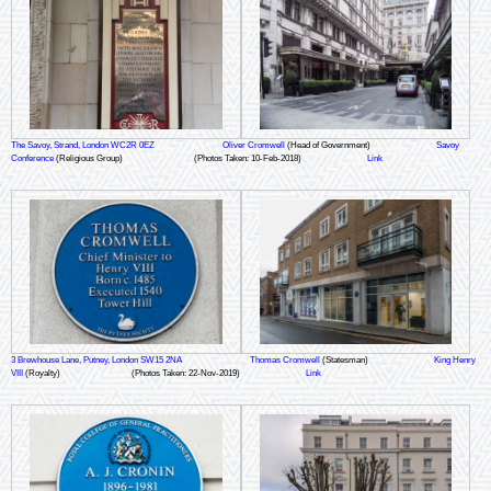
The Savoy, Strand, London WC2R 0EZ
Oliver Cromwell
(Head of Government)
Savoy
Conference
(Religious Group)
(Photos Taken: 10-Feb-2018)
Link
3 Brewhouse Lane, Putney, London SW15 2NA
Thomas Cromwell
(Statesman)
King Henry
VIII
(Royalty)
(Photos Taken: 22-Nov-2019)
Link