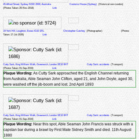
45 Alfred Street, Sydney NSW 2000, Australia
Customs House (Sydney)
(Historical non-London)
(Photos Taken: 20-Nov-2018)
Link
19 York Hill, Loughton, Essex IG10 1RL
Christopher Cutchey
(Photographer)
(Photos
Taken: 17-Jul-2026)
Link
Cutty Sark, King William Walk, Greenwich, London SE10 9HT
Cutty Sark: accidents
(Transport)
(Photos Taken: 01-Sep-2016)
Link
Plaque Wording:
As Cutty Sark approached the English Channel returning
from Australia, Able Seaman John Clifton, aged 21, and John Doyle, aged 30,
were washed off the jib-boom and lost. 2nd April 1893
Cutty Sark, King William Walk, Greenwich, London SE10 9HT
Cutty Sark: accidents
(Transport)
(Photos Taken: 01-Sep-2016)
Link
Plaque Wording:
Near this spot, Able Seaman John Francis was struck with a
capstan bar during a brawl by First Mate Sidney Smith and died. 11th August
1880