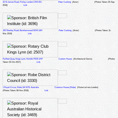
32 St James Road, Purley, London CR8 2DL
Peter Cushing
(Actor)
(Photos Taken: 25-Sep-
2018)
Link
165 Shenley Road, Borehamwood WD6 1AH
Peter Cushing
(Actor)
(Photos Taken: 11-
Mar-2019)
Link
Purfleet Quay, Kings Lynn, Norfolk PE30 1HP
Custom House
(Architectural Gems)
(Photos
Taken: 02-Oct-2017)
Link
1 Royal Circus, Robe SA 5276, Australia
Customs House (Robe)
(Historical non-London)
(Photos Taken: 08-Nov-2018)
Link