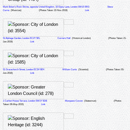
Mark Bolan's Rock Shrine, opposite United Kingdom, 10 Gipsy Lane, London SW15 5RG
Steve
Currie
(Musician)
(Photos Taken: 22-Nov-2019)
Link
St Alphage Garden, London EC2Y 5EL
Curriers Hall
(Historical London)
(Photos Taken: 21-
Jan-2019)
Link
51 Gracechurch Street, London EC3V 0EH
William Curtis
(Scientist)
(Photos Taken: 03-
Jun-2016)
Link
1 Carlton House Terrace, London SW1Y 5DB
Marquess Curzon
(Statesman)
(Photos
Taken: 09-May-2015)
Link