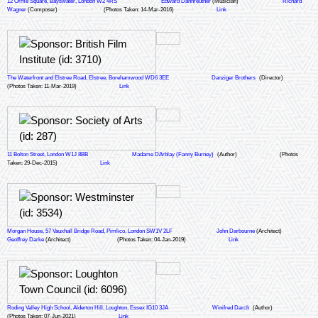
12 Orme Square, Bayswater, London W2 4RS
Edward Dannreuther
(Musician)
Richard
Wagner
(Composer)
(Photos Taken: 14-Mar-2016)
Link
The Waterfront and Elstree Road, Elstree, Borehamwood WD6 3EE
Danziger Brothers
(Director)
(Photos Taken: 11-Mar-2019)
Link
11 Bolton Street, London W1J 8BB
Madame DArblay (Fanny Burney)
(Author)
(Photos
Taken: 29-Dec-2015)
Link
Morgan House, 57 Vauxhall Bridge Road, Pimlico, London SW1V 2LF
John Darbourne
(Architect)
Geoffrey Darke
(Architect)
(Photos Taken: 04-Jan-2019)
Link
Roding Valley High School, Alderton Hill, Loughton, Essex IG10 3JA
Winifred Darch
(Author)
(Photos Taken: 07-Jun-2021)
Link