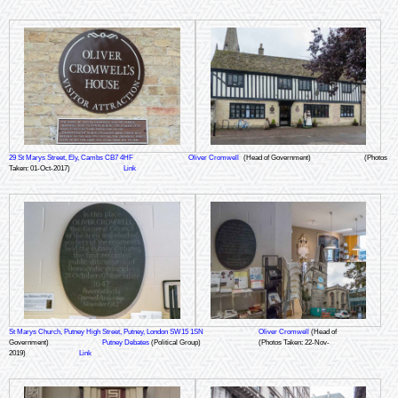
29 St Marys Street, Ely, Cambs CB7 4HF
Oliver Cromwell
(Head of Government)
(Photos
Taken: 01-Oct-2017)
Link
St Marys Church, Putney High Street, Putney, London SW15 1SN
Oliver Cromwell
(Head of
Government)
Putney Debates
(Political Group)
(Photos Taken: 22-Nov-
2019)
Link