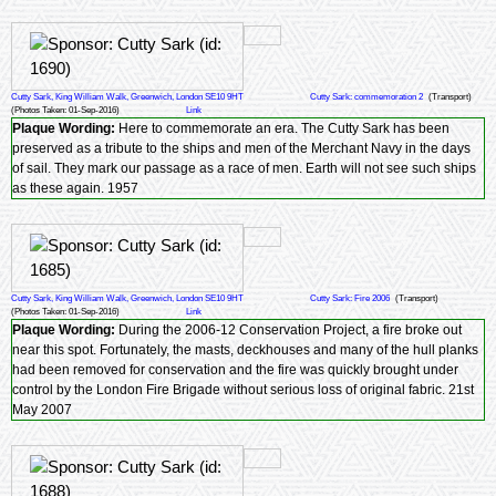
Cutty Sark, King William Walk, Greenwich, London SE10 9HT
Cutty Sark: commemoration 2
(Transport)
(Photos Taken: 01-Sep-2016)
Link
Plaque Wording:
Here to commemorate an era. The Cutty Sark has been
preserved as a tribute to the ships and men of the Merchant Navy in the days
of sail. They mark our passage as a race of men. Earth will not see such ships
as these again. 1957
Cutty Sark, King William Walk, Greenwich, London SE10 9HT
Cutty Sark: Fire 2006
(Transport)
(Photos Taken: 01-Sep-2016)
Link
Plaque Wording:
During the 2006-12 Conservation Project, a fire broke out
near this spot. Fortunately, the masts, deckhouses and many of the hull planks
had been removed for conservation and the fire was quickly brought under
control by the London Fire Brigade without serious loss of original fabric. 21st
May 2007