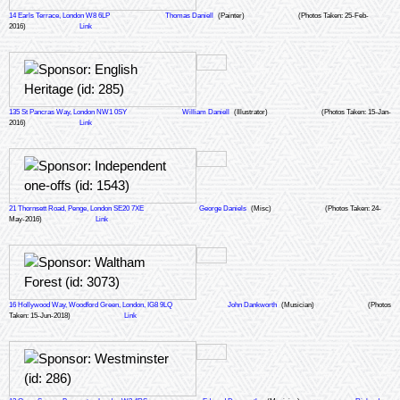
14 Earls Terrace, London W8 6LP
Thomas Daniell
(Painter)
(Photos Taken: 25-Feb-
2016)
Link
135 St Pancras Way, London NW1 0SY
William Daniell
(Illustrator)
(Photos Taken: 15-Jan-
2016)
Link
21 Thornsett Road, Penge, London SE20 7XE
George Daniels
(Misc)
(Photos Taken: 24-
May-2016)
Link
16 Hollywood Way, Woodford Green, London, IG8 9LQ
John Dankworth
(Musician)
(Photos
Taken: 15-Jun-2018)
Link