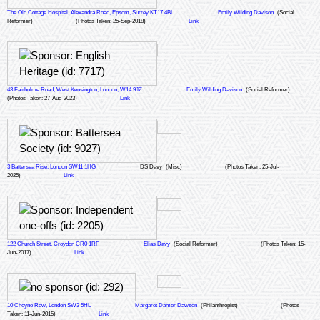
The Old Cottage Hospital, Alexandra Road, Epsom, Surrey KT17 4BL
Emily Wilding Davison
(Social
Reformer)
(Photos Taken: 25-Sep-2018)
Link
43 Fairholme Road, West Kensington, London, W14 9JZ
Emily Wilding Davison
(Social Reformer)
(Photos Taken: 27-Aug-2023)
Link
3 Battersea Rise, London SW11 1HG
DS Davy
(Misc)
(Photos Taken: 25-Jul-
2025)
Link
122 Church Street, Croydon CR0 1RF
Elias Davy
(Social Reformer)
(Photos Taken: 15-
Jun-2017)
Link
10 Cheyne Row, London SW3 5HL
Margaret Damer Dawson
(Philanthropist)
(Photos
Taken: 11-Jun-2015)
Link