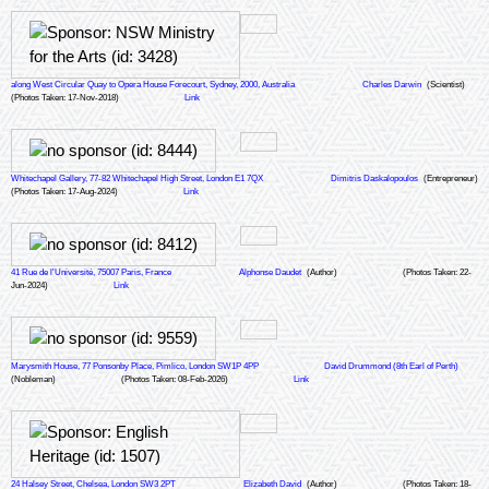
along West Circular Quay to Opera House Forecourt, Sydney, 2000, Australia
Charles Darwin
(Scientist)
(Photos Taken: 17-Nov-2018)
Link
Whitechapel Gallery, 77-82 Whitechapel High Street, London E1 7QX
Dimitris Daskalopoulos
(Entrepreneur)
(Photos Taken: 17-Aug-2024)
Link
41 Rue de l'Université, 75007 Paris, France
Alphonse Daudet
(Author)
(Photos Taken: 22-
Jun-2024)
Link
Marysmith House, 77 Ponsonby Place, Pimlico, London SW1P 4PP
David Drummond (8th Earl of Perth)
(Nobleman)
(Photos Taken: 08-Feb-2026)
Link
24 Halsey Street, Chelsea, London SW3 2PT
Elizabeth David
(Author)
(Photos Taken: 18-