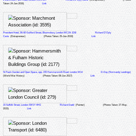
Taken: 24-Jan-2016)
Link
President Hotel, 56-60 Guilford Street, Bloomsbury, London WC1N 1DB
Richard D'Oyly
Carte
(Entrepreneur)
(Photos Taken: 25-Jan-2019)
Link
St Pauls Garden and Open Space, opp. 155 Hammersmith Road, London W14
D-Day (Normandy Landings)
(World War History)
(Photos Taken: 09-Jun-2017)
Link
15 Suffolk Street, London SW1Y 4HG
Richard Dadd
(Painter)
(Photos Taken: 27-May-
2015)
Link