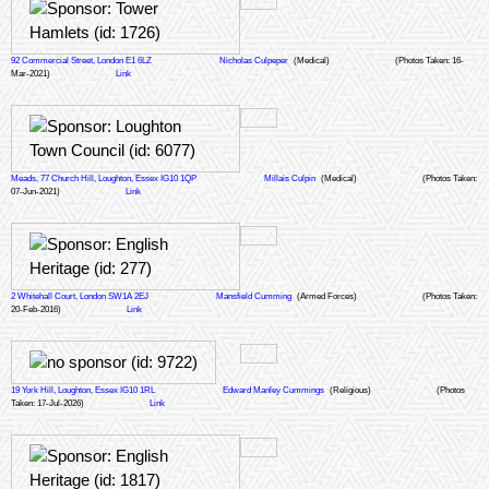
92 Commercial Street, London E1 6LZ
Nicholas Culpeper
(Medical)
(Photos Taken: 16-
Mar-2021)
Link
Meads, 77 Church Hill, Loughton, Essex IG10 1QP
Millais Culpin
(Medical)
(Photos Taken:
07-Jun-2021)
Link
2 Whitehall Court, London SW1A 2EJ
Mansfield Cumming
(Armed Forces)
(Photos Taken:
20-Feb-2016)
Link
19 York Hill, Loughton, Essex IG10 1RL
Edward Manley Cummings
(Religious)
(Photos
Taken: 17-Jul-2026)
Link