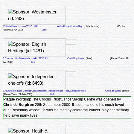
19 Lisle Street, London WC2H 7BE
Wilfrid Ernest Lytton Day
(Philanthropist)
(Photos
Taken: 02-Jun-2015)
Link
6 Crooms Hill, Greenwich, London SE10 8HL
Cecil Day-Lewis
(Poet)
(Photos Taken: 28-
Apr-2016)
Link
Ground Floor East, Charing Cross Hospital, Fulham Palace Road, London W6 8RF
Chris de Burgh
(Singer)
(Photos Taken: 21-Feb-2022)
Link
Plaque Wording:
The Crocus Trust/CancerBacup Centre was opened by
Chris de Burgh
on 28th September 2000. It is dedicated to his much-loved
aunt Rosemary whose life was claimed by colorectal cancer. May her memory
help save many lives.