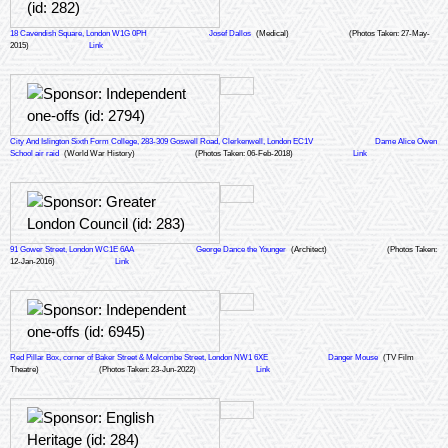
18 Cavendish Square, London W1G 0PH
Josef Dallos
(Medical)
(Photos Taken: 27-May-
2015)
Link
City And Islington Sixth Form College, 283-309 Goswell Road, Clerkenwell, London EC1V
Dame Alice Owen
School air raid
(World War History)
(Photos Taken: 06-Feb-2018)
Link
91 Gower Street, London WC1E 6AA
George Dance the Younger
(Architect)
(Photos Taken:
12-Jan-2016)
Link
Red Pillar Box, corner of Baker Street & Melcombe Street, London NW1 6XE
Danger Mouse
(TV Film
Theatre)
(Photos Taken: 23-Jun-2022)
Link