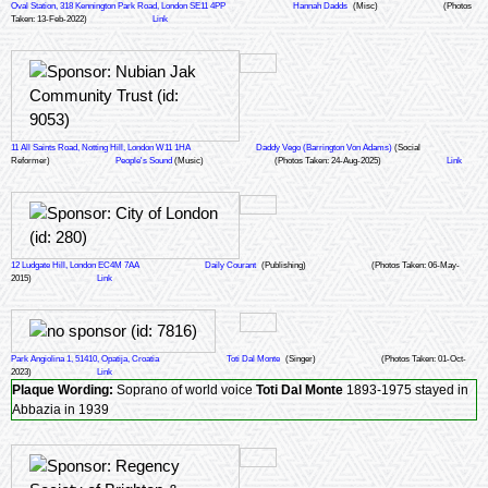
Oval Station, 318 Kennington Park Road, London SE11 4PP
Hannah Dadds
(Misc)
(Photos
Taken: 13-Feb-2022)
Link
11 All Saints Road, Notting Hill, London W11 1HA
Daddy Vego (Barrington Von Adams)
(Social
Reformer)
People's Sound
(Music)
(Photos Taken: 24-Aug-2025)
Link
12 Ludgate Hill, London EC4M 7AA
Daily Courant
(Publishing)
(Photos Taken: 06-May-
2015)
Link
Park Angiolina 1, 51410, Opatija, Croatia
Toti Dal Monte
(Singer)
(Photos Taken: 01-Oct-
2023)
Link
Plaque Wording:
Soprano of world voice
Toti Dal Monte
1893-1975 stayed in
Abbazia in 1939