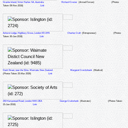
Granite Island, Victor Harbor SA, Australia
Richard Crozier
(Armed Forces)
(Photos
Taken: 09-Nov-2018)
Link
Ashurst Lodge, Highbury Grove, London N5 1HN
Charles Cruft
(Entrepreneur)
(Photos
Taken: 30-Jan-2018)
Link
Dash Street, near the Silos, Waimate, New Zealand
Margaret Cruickshank
(Medical)
(Photos Taken: 20-Mar-2026)
Link
293 Hampstead Road, London NW1 3EA
George Cruikshank
(Illustrator)
(Photos Taken:
15-Jan-2016)
Link