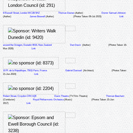
8 Russell Street, London WC2B 5HZ
Thomas Davies
(Author)
Doctor Samuel Johnson
(Author)
James Boswell
(Author)
(Photos Taken: 09-Jul-2015)
Link
around the Octagon, Dunedin 9016, New Zealand
Dan Davin
(Author)
(Photos Taken: 16-
Mar-2026)
Link
10 Pl. de la République, 75011 Paris, France
Gabriel Davioud
(Architect)
(Photos Taken:
21-Jun-2024)
Link
Robert Street, Croydon CR0 1QE
Davis Theatre
(TV Film Theatre)
Thomas Beecham
(Conductor)
Royal Philharmonic Orchestra
(Music)
(Photos Taken: 15-Jun-
2017)
Link