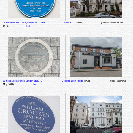
152 Westbourne Grove, London W11 2RR
Cronin A J
(Author)
(Photos Taken: 28-Jan-
2018)
Link
99 High Street, Penge, London SE20 7DT
Crooked Billet Penge
(Pub)
(Photos Taken: 02-
May-2022)
Link