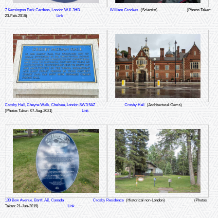
7 Kensington Park Gardens, London W11 3HB
William Crookes
(Scientist)
(Photos Taken:
23-Feb-2016)
Link
Crosby Hall, Cheyne Walk, Chelsea, London SW3 5AZ
Crosby Hall
(Architectural Gems)
(Photos Taken: 07-Aug-2021)
Link
130 Bow Avenue, Banff, AB, Canada
Crosby Residence
(Historical non-London)
(Photos
Taken: 21-Jun-2019)
Link