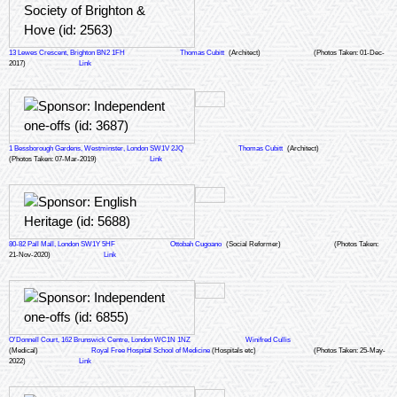
13 Lewes Crescent, Brighton BN2 1FH
Thomas Cubitt
(Architect)
(Photos Taken: 01-Dec-
2017)
Link
1 Bessborough Gardens, Westminster, London SW1V 2JQ
Thomas Cubitt
(Architect)
(Photos Taken: 07-Mar-2019)
Link
80-82 Pall Mall, London SW1Y 5HF
Ottobah Cugoano
(Social Reformer)
(Photos Taken:
21-Nov-2020)
Link
O'Donnell Court, 162 Brunswick Centre, London WC1N 1NZ
Winifred Cullis
(Medical)
Royal Free Hospital School of Medicine
(Hospitals etc)
(Photos Taken: 25-May-
2022)
Link