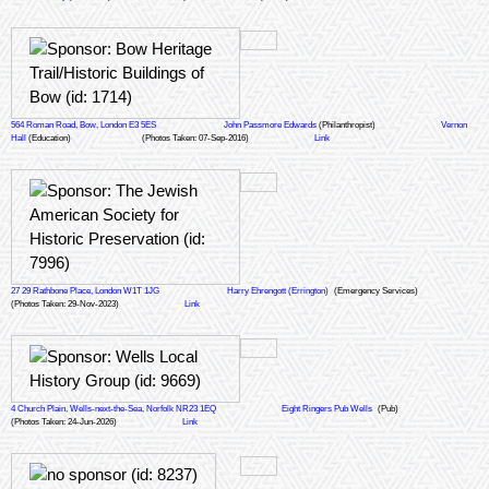
564 Roman Road, Bow, London E3 5ES
John Passmore Edwards
(Philanthropist)
Vernon
Hall
(Education)
(Photos Taken: 07-Sep-2016)
Link
27 29 Rathbone Place, London W1T 1JG
Harry Ehrengott (Errington)
(Emergency Services)
(Photos Taken: 29-Nov-2023)
Link
4 Church Plain, Wells-next-the-Sea, Norfolk NR23 1EQ
Eight Ringers Pub Wells
(Pub)
(Photos Taken: 24-Jun-2026)
Link