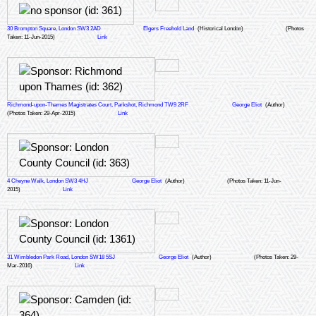
30 Brompton Square, London SW3 2AD
Elgers Freehold Land
(Historical London)
(Photos
Taken: 11-Jun-2015)
Link
Richmond-upon-Thames Magistrates Court, Parkshot, Richmond TW9 2RF
George Eliot
(Author)
(Photos Taken: 29-Apr-2015)
Link
4 Cheyne Walk, London SW3 4HJ
George Eliot
(Author)
(Photos Taken: 11-Jun-
2015)
Link
31 Wimbledon Park Road, London SW18 5SJ
George Eliot
(Author)
(Photos Taken: 29-
Mar-2016)
Link