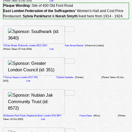
(Photos Taken: 11-Dec-2019)
Link
Plaque Wording:
Site of 400 Old Ford Road
East London Federation of the Suffragettes'
Women's Hall and Cost Price
Restaurant.
Sylvia Pankhurst
&
Norah Smyth
lived here from 1914 - 1924.
73 East Street, Walworth, London SE17 2DH
East Street Market
(Historical London)
(Photos Taken: 07-Feb-2019)
Link
7 Fitzroy Square, London W1T 5HL
Charles Eastlake
(Painter)
(Photos Taken: 03-Jun-
2015)
Link
2A Bassein Park Road, Shepherds Bush, London W12 9RY
Fanny Eaton
(Misc)
(Photos
Taken: 10-Oct-2024)
Link