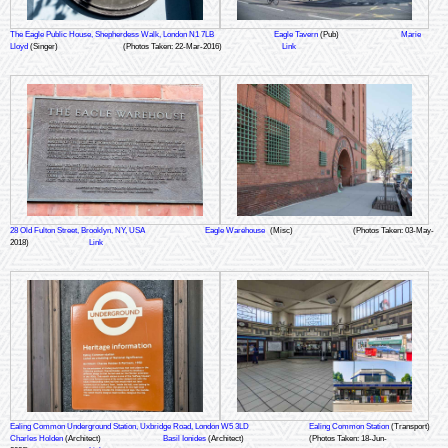
The Eagle Public House, Shepherdess Walk, London N1 7LB
Eagle Tavern
(Pub)
Marie
Lloyd
(Singer)
(Photos Taken: 22-Mar-2016)
Link
28 Old Fulton Street, Brooklyn, NY, USA
Eagle Warehouse
(Misc)
(Photos Taken: 03-May-
2018)
Link
Ealing Common Underground Station, Uxbridge Road, London W5 3LD
Ealing Common Station
(Transport)
Charles Holden
(Architect)
Basil Ionides
(Architect)
(Photos Taken: 18-Jun-