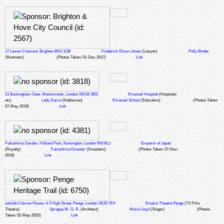
17 Lewes Crescent, Brighton BN2 1GB
Frederick Elwyn-Jones
(Lawyer)
Polly Binder
(Illustrator)
(Photos Taken: 01-Dec-2017)
Link
51 Buckingham Gate, Westminster, London SW1E 6BS
Emanuel Hospital
(Hospitals
etc)
Lady Dacre
(Nobleman)
Emanuel School
(Education)
(Photos Taken:
07-May-2019)
Link
Fukushima Garden, Holland Park, Kensington, London W8 6LU
Emperor of Japan
(Royalty)
Fukushima Disaster
(Disasters)
(Photos Taken: 07-Nov-
2019)
Link
outside Colman House, 4-5 High Street, Penge, London SE20 7EX
Empire Theatre Penge
(TV Film
Theatre)
Sprague W. G. R.
(Architect)
Marie Lloyd
(Singer)
(Photos
Taken: 02-May-2022)
Link