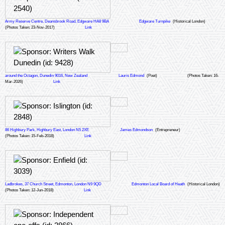
Army Reserve Centre, Deansbrook Road, Edgware HA8 9BA
Edgware Turnpike
(Historical London)
(Photos Taken: 23-Nov-2017)
Link
around the Octagon, Dunedin 9016, New Zealand
Lauris Edmond
(Poet)
(Photos Taken: 16-
Mar-2026)
Link
86 Highbury Park, Highbury East, London N5 2XE
James Edmondson
(Entrepreneur)
(Photos Taken: 15-Feb-2018)
Link
Ladbrokes, 37 Church Street, Edmonton, London N9 9QD
Edmonton Local Board of Heath
(Historical London)
(Photos Taken: 12-Jun-2018)
Link