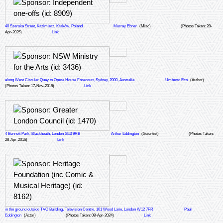
40 Szeroka Street, Kazimierz, Kraków, Poland
Murray Ebner
(Misc)
(Photos Taken: 28-
Apr-2025)
Link
along West Circular Quay to Opera House Forecourt, Sydney, 2000, Australia
Umberto Eco
(Author)
(Photos Taken: 17-Nov-2018)
Link
4 Bennett Park, Blackheath, London SE3 9RB
Arthur Eddington
(Scientist)
(Photos Taken:
28-Apr-2016)
Link
in the ground outside TVC Building, Television Centre, 101 Wood Lane, London W12 7FR
Paul
Eddington
(Actor)
(Photos Taken: 08-Apr-2024)
Link