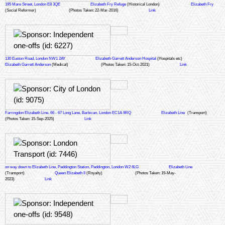
195 Mare Street, London E8 3QE
Elizabeth Fry Refuge
(Historical London)
Elizabeth Fry
(Social Reformer)
(Photos Taken: 22-Mar-2016)
Link
130 Euston Road, London NW1 2AY
Elizabeth Garrett Anderson Hospital
(Hospitals etc)
Elizabeth Garrett Anderson
(Medical)
(Photos Taken: 15-Oct-2021)
Link
Farringdon Elizabeth Line, 66 - 67 Long Lane, Barbican, London EC1A 9RQ
Elizabeth Line
(Transport)
(Photos Taken: 15-Sep-2025)
Link
on way down to Elizabeth Line, Paddington Station, Paddington, London W2 6LG
Elizabeth Line
(Transport)
Queen Elizabeth II
(Royalty)
(Photos Taken: 19-May-
2023)
Link