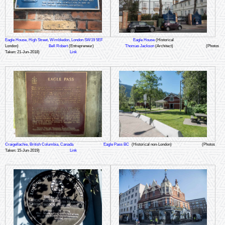
Eagle House, High Street, Wimbledon, London SW19 5EF
Eagle House
(Historical
London)
Bell Robert
(Entrepreneur)
Thomas Jackson
(Architect)
(Photos
Taken: 21-Jun-2018)
Link
Craigellachie, British Columbia, Canada
Eagle Pass BC
(Historical non-London)
(Photos
Taken: 15-Jun-2019)
Link