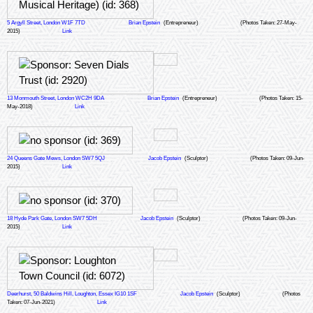
5 Argyll Street, London W1F 7TD
Brian Epstein
(Entrepreneur)
(Photos Taken: 27-May-
2015)
Link
13 Monmouth Street, London WC2H 9DA
Brian Epstein
(Entrepreneur)
(Photos Taken: 15-
May-2018)
Link
24 Queens Gate Mews, London SW7 5QJ
Jacob Epstein
(Sculptor)
(Photos Taken: 09-Jun-
2015)
Link
18 Hyde Park Gate, London SW7 5DH
Jacob Epstein
(Sculptor)
(Photos Taken: 09-Jun-
2015)
Link
Deerhurst, 50 Baldwins Hill, Loughton, Essex IG10 1SF
Jacob Epstein
(Sculptor)
(Photos
Taken: 07-Jun-2021)
Link