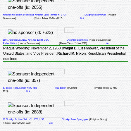
Kingston Hill and Warren Road, Kingston upon Thames KT2 7LP
Dwight D Eisenhower
(Head of
Government)
(Photos Taken: 28-Dec-2017)
Link
150-172 Broadway, New York, NY 10038, USA
Dwight D Eisenhower
(Head of Government)
Richard Nixon
(Head of Government)
(Photos Taken: 11-Jun-2023)
Link
Plaque Wording:
November 2, 1960
Dwight D. Eisenhower
, President of the
United States, and Vice President
Richard M. Nixon
, Republican Presidential
nominee
57 Exeter Road, London NW2 4SE
Paul Eisler
(Inventor)
(Photos Taken: 03-May-
2015)
Link
12 Eldridge St, New York, NY 10002, USA
Eldridge Street Synagogue
(Religious Group)
(Photos Taken: 20-Apr-2018)
Link