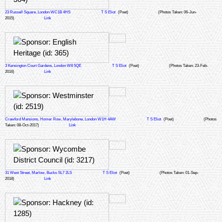
23 Russell Square, London WC1B 4HS
T S Eliot
(Poet)
(Photos Taken: 06-Jun-
2015)
Link
3 Kensington Court Gardens, London W8 5QE
T S Eliot
(Poet)
(Photos Taken: 23-Feb-
2016)
Link
Crawford Mansions, Homer Row, Marylebone, London W1H 4AW
T S Eliot
(Poet)
(Photos
Taken: 08-Oct-2017)
Link
31 West Street, Marlow, Bucks SL7 2LS
T S Eliot
(Poet)
(Photos Taken: 01-Sep-
2018)
Link