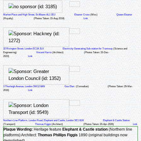
Market Place and High Street, St Albans AL1 3DJ
Eleanor Cross
(Misc)
Queen Eleanor
(Royalty)
(Photos Taken: 15-Aug-2018)
Link
32 Rivington Street, London EC2A 3LX
Electricity Generating Sub-station for Tramway
(Science and
Engineering)
Vincent Harris
(Architect)
(Photos Taken: 15-Dec-
2023)
Link
3 Thurleigh Avenue, London SW12 8AN
Gus Elen
(Comedian)
(Photos Taken: 29-Mar-
2016)
Link
Northern Line Platform, London Road, Elephant and Castle, London SE1 6LW
Elephant & Castle Station
(Transport)
Thomas Figgis
(Architect)
(Photos Taken: 20-Apr-2026)
Link
Plaque Wording:
Heritage feature
Elephant & Castle station
(Northern line
platforms) Architect:
Thomas Phillips Figgis
1890 (original buildings now
demolished)