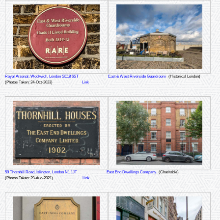
Royal Arsenal, Woolwich, London SE18 6ST
East & West Riverside Guardroom
(Historical London)
(Photos Taken: 24-Oct-2023)
Link
59 Thornhill Road, Islington, London N1 1JT
East End Dwellings Company
(Charitable)
(Photos Taken: 29-Aug-2021)
Link