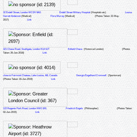
32 Endell Street, London WC2H 9AG
Endell Street Military Hospital
(Hospitals etc)
Louisa
Garrett Anderson
(Medical)
Flora Murray
(Medical)
(Photos Taken: 22-May-
2017)
Link
321 Chase Road, Southgate, London N14 6JT
Enfield Chace
(Historical London)
(Photos
Taken: 26-Jan-2018)
Link
close to Fairmont Chateau, Lake Louise, AB, Canada
Georgia Engelhard Cromwell
(Sportsman)
(Photos Taken: 16-Jun-2019)
Link
122 Regents Park Road, London NW1 8XL
Friedrich Engels
(Philosopher)
(Photos Taken:
02-Jun-2015)
Link