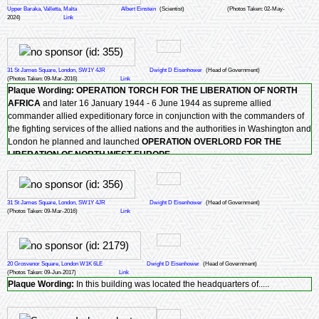
Upper Baraka, Valletta, Malta
Albert Einstein
(Scientist)
(Photos Taken: 02-May-
2024)
Link
31 St James Square, London, SW1Y 4JR
Dwight D Eisenhower
(Head of Government)
(Photos Taken: 09-Mar-2016)
Link
Plaque Wording:
OPERATION TORCH FOR THE LIBERATION OF NORTH
AFRICA
and later 16 January 1944 - 6 June 1944 as supreme allied
commander allied expeditionary force in conjunction with the commanders of
the fighting services of the allied nations and the authorities in Washington and
London he planned and launched
OPERATION OVERLORD FOR THE
LIBERATION OF NORTH WEST EUROPE
31 St James Square, London, SW1Y 4JR
Dwight D Eisenhower
(Head of Government)
(Photos Taken: 09-Mar-2016)
Link
20 Grosvenor Square, London W1K 6LE
Dwight D Eisenhower
(Head of Government)
(Photos Taken: 09-Jun-2017)
Link
Plaque Wording:
In this building was located the headquarters of.....