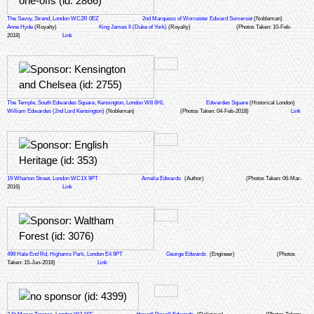
The Savoy, Strand, London WC2R 0EZ
2nd Marquess of Worcester Edward Somerset
(Nobleman)
Anne Hyde
(Royalty)
King James II (Duke of York)
(Royalty)
(Photos Taken: 10-Feb-
2018)
Link
The Temple, South Edwardes Square, Kensington, London W8 6HL
Edwardes Square
(Historical London)
William Edwardes (2nd Lord Kensington)
(Nobleman)
(Photos Taken: 04-Feb-2018)
Link
19 Wharton Street, London WC1X 9PT
Amelia Edwards
(Author)
(Photos Taken: 06-Mar-
2016)
Link
499 Hale End Rd, Highams Park, London E4 9PT
George Edwards
(Engineer)
(Photos
Taken: 15-Jun-2018)
Link