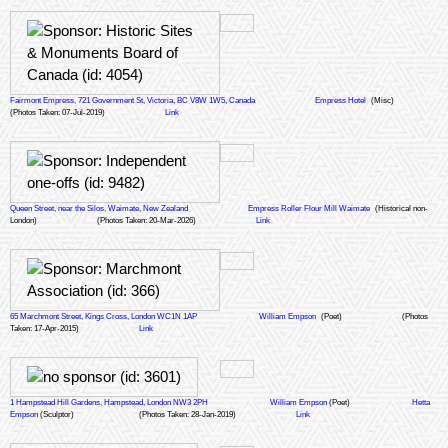
Fairmont Empress, 721 Government St, Victoria, BC V8W 1W5, Canada
Empress Hotel
(Misc)
(Photos Taken: 07-Jul-2019)
Link
Queen Street, near the Silos, Waimate, New Zealand
Empress Roller Flour Mill Waimate
(Historical non-
London)
(Photos Taken: 20-Mar-2026)
Link
65 Marchmont Street, Kings Cross, London WC1N 1AP
William Empson
(Poet)
(Photos
Taken: 17-Apr-2015)
Link
1 Hampstead Hill Gardens, Hampstead, London NW3 2PH
William Empson
(Poet)
Hetta
Empson
(Sculptor)
(Photos Taken: 28-Jan-2019)
Link