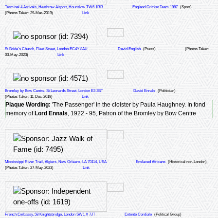
Terminal 4 Arrivals, Heathrow Airport, Hounslow TW6 1RR
England Cricket Team 1987
(Sport)
(Photos Taken: 29-Mar-2019)
Link
St Bride's Church, Fleet Street, London EC4Y 8AU
David English
(Press)
(Photos Taken:
03-May-2023)
Link
Bromley by Bow Centre, St Leonards Street, London E3 3BT
David Ennals
(Politician)
(Photos Taken: 11-Dec-2019)
Link
Plaque Wording:
'The Passenger' in the cloister by Paula Haughney. In fond
memory of
Lord Ennals
, 1922 - 95, Patron of the Bromley by Bow Centre
Mississippi River Trail, Algiers, New Orleans, LA 70114, USA
Enslaved Africans
(Historical non-London)
(Photos Taken: 27-May-2023)
Link
French Embassy, 58 Knightsbridge, London SW1 X 7JT
Entente Cordiale
(Political Group)