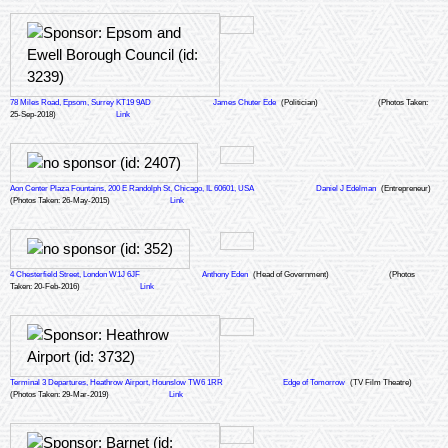
78 Miles Road, Epsom, Surrey KT19 9AD
James Chuter Ede
(Politician)
(Photos Taken:
25-Sep-2018)
Link
Aon Center Plaza Fountains, 200 E Randolph St, Chicago, IL 60601, USA
Daniel J Edelman
(Entrepreneur)
(Photos Taken: 26-May-2015)
Link
4 Chesterfield Street, London W1J 6JF
Anthony Eden
(Head of Government)
(Photos
Taken: 20-Feb-2016)
Link
Terminal 3 Departures, Heathrow Airport, Hounslow TW6 1RR
Edge of Tomorrow
(TV Film Theatre)
(Photos Taken: 29-Mar-2019)
Link