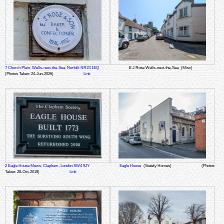
7 Church Plain, Wells-next-the-Sea, Norfolk NR23 1EQ
E J Rose Wells-next-the-Sea
(Misc)
(Photos Taken: 24-Jun-2026)
Link
2 Eagle House Mews, Clapham, London SW4 9JY
Eagle House
(Stately Homes)
(Photos
Taken: 28-Oct-2019)
Link