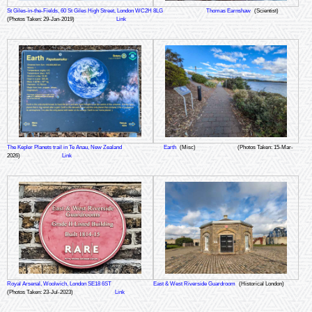
St Giles-in-the-Fields, 60 St Giles High Street, London WC2H 8LG
Thomas Earnshaw
(Scientist)
(Photos Taken: 29-Jan-2019)
Link
The Kepler Planets trail in Te Anau, New Zealand
Earth
(Misc)
(Photos Taken: 15-Mar-
2026)
Link
Royal Arsenal, Woolwich, London SE18 6ST
East & West Riverside Guardroom
(Historical London)
(Photos Taken: 23-Jul-2023)
Link