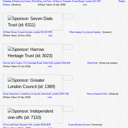
Diabetes & Endocrine Centre, Mint Wing, 1st Floor, St Mary's Hospital, Praed Street, London W2 1NY
Robert
Elkeles
(Medical)
(Photos Taken: 23-Apr-2026)
Link
33 Neal Street, Covent Garden, London WC2H 9PS
Ellen Keeley Co (James Keeley)
(Inventor)
(Photos Taken: 10-Nov-2021)
Link
Harrow Arts Centre, 171 Uxbridge Road, Hatch End, London HA5 4EA
Elliott Hall
(Historical London)
(Photos Taken: 07-Jun-2018)
Link
Dover Mansions, Canterbury Crescent, Stockwell, London SW9 7QF
Henry Havelock Ellis
(Medical)
(Photos Taken: 07-Apr-2016)
Link
6 Foxcroft Road, Shooters Hill, London SE18 3DB
Frank Elliston-Erwood
(Historian)