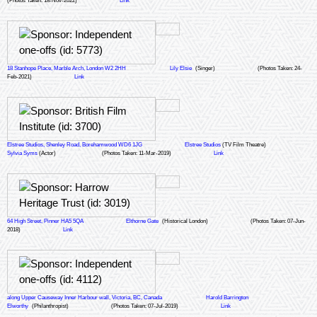
(Photos Taken: 18-Nov-2022)
Link
18 Stanhope Place, Marble Arch, London W2 2HH
Lily Elsie
(Singer)
(Photos Taken: 24-
Feb-2021)
Link
Elstree Studios, Shenley Road, Borehamwood WD6 1JG
Elstree Studios
(TV Film Theatre)
Sylvia Syms
(Actor)
(Photos Taken: 11-Mar-2019)
Link
64 High Street, Pinner HA5 5QA
Elthorne Gate
(Historical London)
(Photos Taken: 07-Jun-
2018)
Link
along Upper Causeway Inner Harbour wall, Victoria, BC, Canada
Harold Barrington
Elworthy
(Philanthropist)
(Photos Taken: 07-Jul-2019)
Link