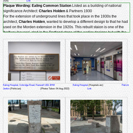
2026)
Link
Plaque Wording:
Ealing Common Station
Listed as a building of national
significance Architect:
Charles Holden
& Partners 1930
For the extension of underground lines that took place in the 1930s the
architect,
Charles Holden
, wanted to develop a different design to that he had
used on the Morden extension in the 1920s. This rebuilt staion is one of the
'halfway houses', clad in the Portland stone of the earlier designs but with the
taller, freestanding ticket hall that would mark out later stations such as
Sudbury Town. Inside the hall, now lacking its original central ticket office, the
glazing for the high-level windows cleverly includes the underground, the
roundel. The noted theatre designer,
Basil Ionides
, designed the frieze.
Ealing Hospital, Uxbridge Road, Hanwell UB1 3HW
Ealing Hospital
(Hospitals etc)
Patrick
Jenkin
(Politician)
(Photos Taken: 04-Aug-2022)
Link