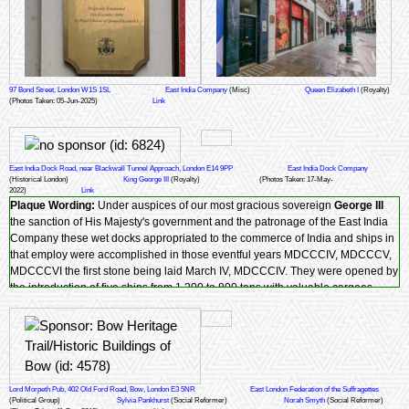
97 Bond Street, London W1S 1SL
East India Company
(Misc)
Queen Elizabeth I
(Royalty)
(Photos Taken: 05-Jun-2025)
Link
East India Dock Road, near Blackwall Tunnel Approach, London E14 9PP
East India Dock Company
(Historical London)
King George III
(Royalty)
(Photos Taken: 17-May-
2022)
Link
Plaque Wording:
Under auspices of our most gracious sovereign
George III
the sanction of His Majesty's government and the patronage of the East India
Company these wet docks appropriated to the commerce of India and ships in
that employ were accomplished in those eventful years MDCCCIV, MDCCCV,
MDCCCVI the first stone being laid March IV, MDCCCIV. They were opened by
the introduction of five ships from 1,200 to 800 tons with valuable cargoes.
On IV August MDCCCVI the grand undertaking in the laudable endeavours of
the managing owners of ships in the company's service and the important
national objects of increased security to property and revenue combined with
improved accommodation, economy and despatch were thus early realised....
Lord Morpeth Pub, 402 Old Ford Road, Bow, London E3 5NR
East London Federation of the Suffragettes
(Political Group)
Sylvia Pankhurst
(Social Reformer)
Norah Smyth
(Social Reformer)