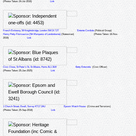
(Photos Taken: 24-Jul-2016)
Link
French Embassy, 58 Knightsbridge, London SW1X 7JT
Entente Cordiale
(Political Group)
Henry Petty-Fitzmaurice (5th Marquess of Landsdowne)
(Statesman)
(Photos Taken: 18-Nov-
2019)
Link
Civic Close, St Peter's St, St Albans, Herts AL1 3LW
Betty Entwistle
(Civic Officer)
(Photos Taken: 25-Jan-2025)
Link
1 Church Street, Ewell, Surrey KT17 2AU
Epsom Watch House
(Crime and Terrorism)
(Photos Taken: 25-Sep-2018)
Link