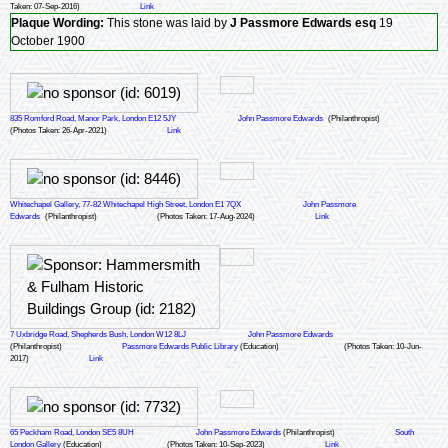
Taken: 07-Sep-2016)
Link
Plaque Wording:
This stone was laid by
J Passmore Edwards esq
19
October 1900
835 Romford Road, Manor Park, London E12 5JY
John Passmore Edwards
(Philanthropist)
(Photos Taken: 26-Apr-2021)
Link
Whitechapel Gallery, 77-82 Whitechapel High Street, London E1 7QX
John Passmore
Edwards
(Philanthropist)
(Photos Taken: 17-Aug-2024)
Link
7 Uxbridge Road, Shepherds Bush, London W12 8LJ
John Passmore Edwards
(Philanthropist)
Passmore Edwards Public Library
(Education)
(Photos Taken: 10-Jun-
2017)
Link
65 Peckham Road, London SE5 8UH
John Passmore Edwards
(Philanthropist)
South
London Gallery
(Education)
(Photos Taken: 10-Sep-2023)
Link