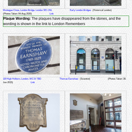
Montague Close, London Bridge, London SE1 1NL
Early London Bridges
(Historical London)
(Photos Taken: 04-Aug-2020)
Link
Plaque Wording:
The plaques have disappeared from the stones, and the
wording is shown in the link to London Remembers
119 High Holborn, London, WC1V 7BD
Thomas Earnshaw
(Scientist)
(Photos Taken: 30-
Jun-2015)
Link