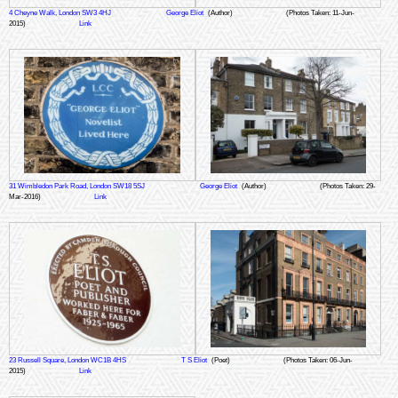
4 Cheyne Walk, London SW3 4HJ
George Eliot
(Author)
(Photos Taken: 11-Jun-
2015)
Link
31 Wimbledon Park Road, London SW18 5SJ
George Eliot
(Author)
(Photos Taken: 29-
Mar-2016)
Link
23 Russell Square, London WC1B 4HS
T S Eliot
(Poet)
(Photos Taken: 06-Jun-
2015)
Link