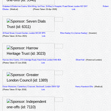
Diabetes & Endocrine Centre, Mint Wing, 1st Floor, St Mary's Hospital, Praed Street, London W2 1NY
Robert
Elkeles
(Medical)
(Photos Taken: 23-Apr-2026)
Link
33 Neal Street, Covent Garden, London WC2H 9PS
Ellen Keeley Co (James Keeley)
(Inventor)
(Photos Taken: 10-Nov-2021)
Link
Harrow Arts Centre, 171 Uxbridge Road, Hatch End, London HA5 4EA
Elliott Hall
(Historical London)
(Photos Taken: 07-Jun-2018)
Link
Dover Mansions, Canterbury Crescent, Stockwell, London SW9 7QF
Henry Havelock Ellis
(Medical)
(Photos Taken: 07-Apr-2016)
Link