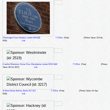
3 Kensington Court Gardens, London W8 5QE
T S Eliot
(Poet)
(Photos Taken: 23-Feb-
2016)
Link
Crawford Mansions, Homer Row, Marylebone, London W1H 4AW
T S Eliot
(Poet)
(Photos
Taken: 08-Oct-2017)
Link
31 West Street, Marlow, Bucks SL7 2LS
T S Eliot
(Poet)
(Photos Taken: 01-Sep-
2018)
Link