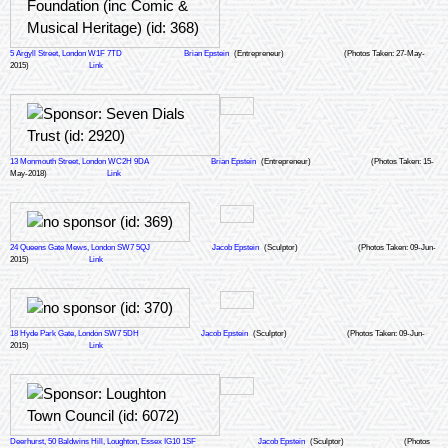
5 Argyll Street, London W1F 7TD
Brian Epstein
(Entrepreneur)
(Photos Taken: 27-May-
2015)
Link
13 Monmouth Street, London WC2H 9DA
Brian Epstein
(Entrepreneur)
(Photos Taken: 15-
May-2018)
Link
24 Queens Gate Mews, London SW7 5QJ
Jacob Epstein
(Sculptor)
(Photos Taken: 09-Jun-
2015)
Link
18 Hyde Park Gate, London SW7 5DH
Jacob Epstein
(Sculptor)
(Photos Taken: 09-Jun-
2015)
Link
Deerhurst, 50 Baldwins Hill, Loughton, Essex IG10 1SF
Jacob Epstein
(Sculptor)
(Photos