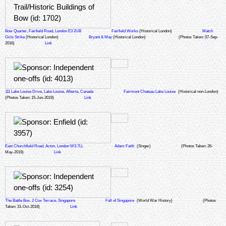
Bow Quarter, Fairfield Road, London E3 2UB
Fairfield Works
(Historical London)
Match
Girls Strike
(Historical London)
Bryant & May
(Historical London)
(Photos Taken: 07-Sep-
2016)
Link
111 Lake Louise Drive, Lake Louise, Alberta, Canada
Fairmont Chateau Lake Louise
(Historical non-London)
(Photos Taken: 15-Jun-2019)
Link
East Churchfield Road, Acton, London W3 7LL
Adam Faith
(Singer)
(Photos Taken: 26-
May-2019)
Link
The Battle Box, 2 Cox Terrace, Singapore
Fall of Singapore
(World War History)
(Photos
Taken: 31-Oct-2018)
Link