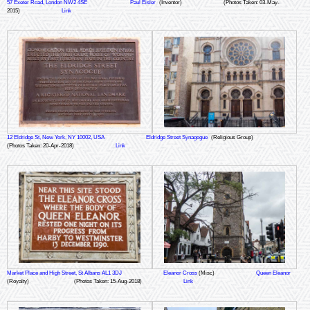
57 Exeter Road, London NW2 4SE
Paul Eisler
(Inventor)
(Photos Taken: 03-May-
2015)
Link
12 Eldridge St, New York, NY 10002, USA
Eldridge Street Synagogue
(Religious Group)
(Photos Taken: 20-Apr-2018)
Link
Market Place and High Street, St Albans AL1 3DJ
Eleanor Cross
(Misc)
Queen Eleanor
(Royalty)
(Photos Taken: 15-Aug-2018)
Link