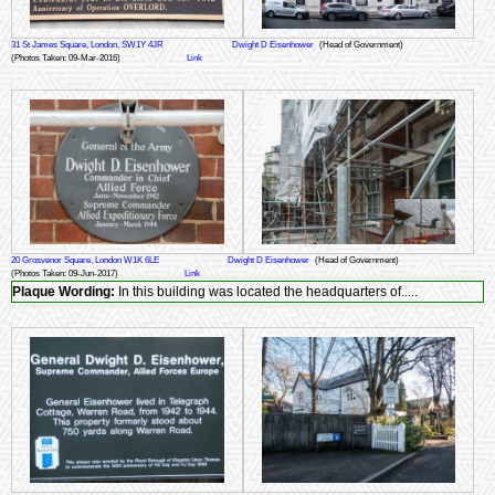
31 St James Square, London, SW1Y 4JR
Dwight D Eisenhower
(Head of Government)
(Photos Taken: 09-Mar-2016)
Link
20 Grosvenor Square, London W1K 6LE
Dwight D Eisenhower
(Head of Government)
(Photos Taken: 09-Jun-2017)
Link
Plaque Wording:
In this building was located the headquarters of.....