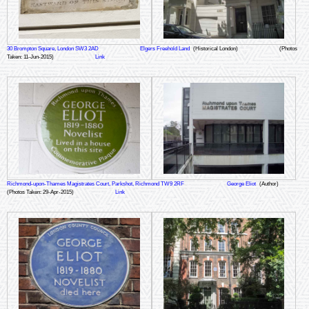
30 Brompton Square, London SW3 2AD
Elgers Freehold Land
(Historical London)
(Photos
Taken: 11-Jun-2015)
Link
Richmond-upon-Thames Magistrates Court, Parkshot, Richmond TW9 2RF
George Eliot
(Author)
(Photos Taken: 29-Apr-2015)
Link