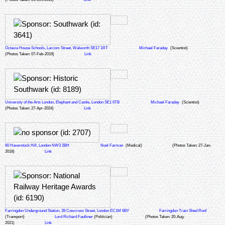
Octavia House Schools, Larcom Street, Walworth SE17 1RT
Michael Faraday
(Scientist)
(Photos Taken: 07-Feb-2019)
Link
University of the Arts London, Elephant and Castle, London SE1 6TB
Michael Faraday
(Scientist)
(Photos Taken: 27-Apr-2024)
Link
60 Haverstock Hill, London NW3 2BH
Noel Farman
(Medical)
(Photos Taken: 27-Jan-
2018)
Link
Farringdon Underground Station, 39 Cowcross Street, London EC1M 6BY
Farringdon Train Shed Roof
(Transport)
Lord Richard Faulkner
(Politician)
(Photos Taken: 20-Aug-
2021)
Link