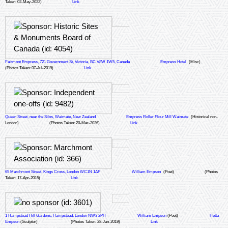
Taken: 02-May-2022)
Link
Fairmont Empress, 721 Government St, Victoria, BC V8W 1W5, Canada
Empress Hotel
(Misc)
(Photos Taken: 07-Jul-2019)
Link
Queen Street, near the Silos, Waimate, New Zealand
Empress Roller Flour Mill Waimate
(Historical non-
London)
(Photos Taken: 20-Mar-2026)
Link
65 Marchmont Street, Kings Cross, London WC1N 1AP
William Empson
(Poet)
(Photos
Taken: 17-Apr-2015)
Link
1 Hampstead Hill Gardens, Hampstead, London NW3 2PH
William Empson
(Poet)
Hetta
Empson
(Sculptor)
(Photos Taken: 28-Jan-2019)
Link