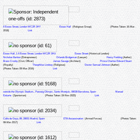
6 Essex Street, London WC2R 3HY
Essex Hall
(Religious Group)
(Photos Taken: 16-Mar-
2018)
Link
Essex Hall, 1-6 Essex Street, London WC2R 3HU
Essex Street
(Historical London)
Nicholas Barbon
(Entrepreneur)
Orlando Bridgeman
(Lawyer)
Henry Fielding
(Author)
Brass Crosby
(Civic Officer)
James Savage
(Architect)
Prince Charles Edward Stuart
(Royalty)
Theophilus Lindsey
(Religious)
Doctor Samuel Johnson
(Author)
(Photos Taken: 09-Mar-2016)
Link
outside the Olympic Stadium,. Passeig Olímpic, Sants-Montjuïc, 08038 Barcelona, Spain
Manuel
Estiarte
(Sportsman)
(Photos Taken: 19-Nov-2025)
Link
Calle de Goya, 89, 28001 Madrid, Spain
ETA Assassination
(Armed Forces)
(Photos Taken:
08-Mar-2017)
Link