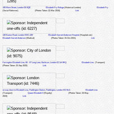
195 Mare Street, London E8 3QE
Elizabeth Fry Refuge
(Historical London)
Elizabeth Fry
(Social Reformer)
(Photos Taken: 22-Mar-2016)
Link
130 Euston Road, London NW1 2AY
Elizabeth Garrett Anderson Hospital
(Hospitals etc)
Elizabeth Garrett Anderson
(Medical)
(Photos Taken: 15-Oct-2021)
Link
Farringdon Elizabeth Line, 66 - 67 Long Lane, Barbican, London EC1A 9RQ
Elizabeth Line
(Transport)
(Photos Taken: 15-Sep-2025)
Link
on way down to Elizabeth Line, Paddington Station, Paddington, London W2 6LG
Elizabeth Line
(Transport)
Queen Elizabeth II
(Royalty)
(Photos Taken: 19-May-
2023)
Link