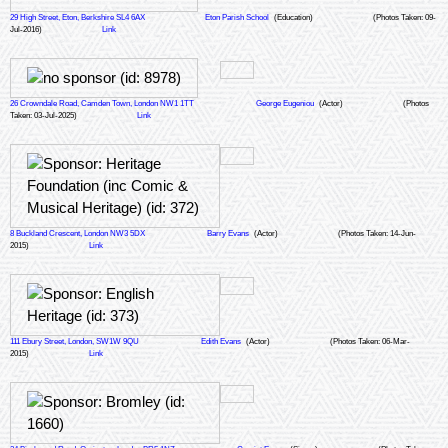
29 High Street, Eton, Berkshire SL4 6AX
Eton Parish School
(Education)
(Photos Taken: 09-
Jul-2016)
Link
26 Crowndale Road, Camden Town, London NW1 1TT
George Eugeniou
(Actor)
(Photos
Taken: 03-Jul-2025)
Link
8 Buckland Crescent, London NW3 5DX
Barry Evans
(Actor)
(Photos Taken: 14-Jun-
2015)
Link
111 Ebury Street, London, SW1W 9QU
Edith Evans
(Actor)
(Photos Taken: 06-Mar-
2015)
Link