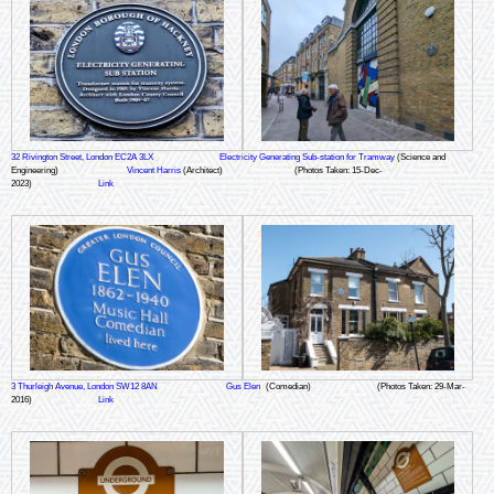
32 Rivington Street, London EC2A 3LX
Electricity Generating Sub-station for Tramway
(Science and
Engineering)
Vincent Harris
(Architect)
(Photos Taken: 15-Dec-
2023)
Link
3 Thurleigh Avenue, London SW12 8AN
Gus Elen
(Comedian)
(Photos Taken: 29-Mar-
2016)
Link