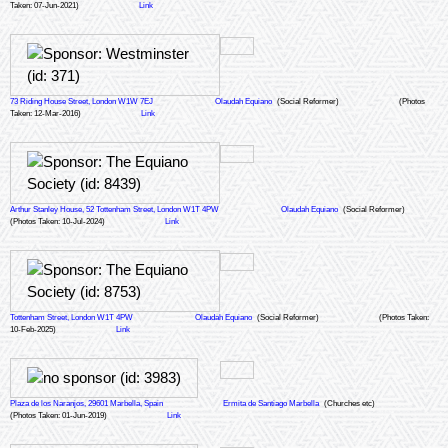
Taken: 07-Jun-2021)
Link
73 Riding House Street, London W1W 7EJ
Olaudah Equiano
(Social Reformer)
(Photos
Taken: 12-Mar-2016)
Link
Arthur Stanley House, 52 Tottenham Street, London W1T 4PW
Olaudah Equiano
(Social Reformer)
(Photos Taken: 10-Jul-2024)
Link
Tottenham Street, London W1T 4PW
Olaudah Equiano
(Social Reformer)
(Photos Taken:
10-Feb-2025)
Link
Plaza de los Naranjos, 29601 Marbella, Spain
Ermita de Santiago Marbella
(Churches etc)
(Photos Taken: 01-Jun-2019)
Link