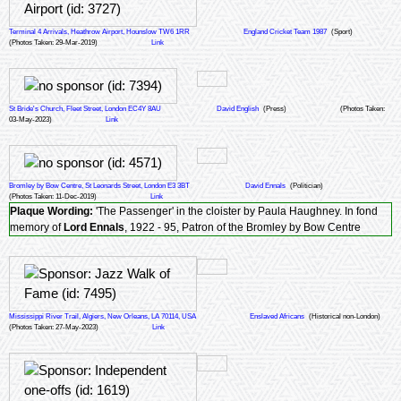
Terminal 4 Arrivals, Heathrow Airport, Hounslow TW6 1RR
England Cricket Team 1987
(Sport)
(Photos Taken: 29-Mar-2019)
Link
St Bride's Church, Fleet Street, London EC4Y 8AU
David English
(Press)
(Photos Taken:
03-May-2023)
Link
Bromley by Bow Centre, St Leonards Street, London E3 3BT
David Ennals
(Politician)
(Photos Taken: 11-Dec-2019)
Link
Plaque Wording:
'The Passenger' in the cloister by Paula Haughney. In fond
memory of
Lord Ennals
, 1922 - 95, Patron of the Bromley by Bow Centre
Mississippi River Trail, Algiers, New Orleans, LA 70114, USA
Enslaved Africans
(Historical non-London)
(Photos Taken: 27-May-2023)
Link