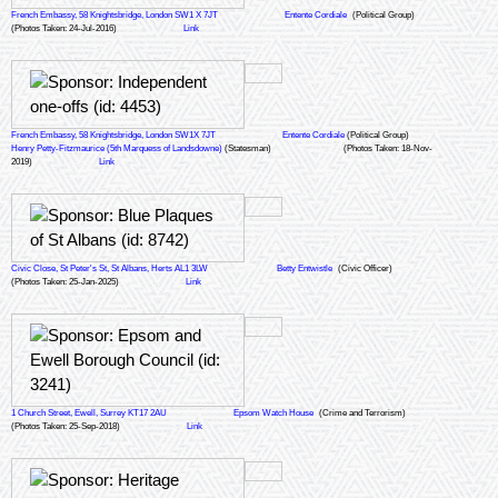
French Embassy, 58 Knightsbridge, London SW1 X 7JT
Entente Cordiale
(Political Group)
(Photos Taken: 24-Jul-2016)
Link
French Embassy, 58 Knightsbridge, London SW1X 7JT
Entente Cordiale
(Political Group)
Henry Petty-Fitzmaurice (5th Marquess of Landsdowne)
(Statesman)
(Photos Taken: 18-Nov-
2019)
Link
Civic Close, St Peter's St, St Albans, Herts AL1 3LW
Betty Entwistle
(Civic Officer)
(Photos Taken: 25-Jan-2025)
Link
1 Church Street, Ewell, Surrey KT17 2AU
Epsom Watch House
(Crime and Terrorism)
(Photos Taken: 25-Sep-2018)
Link