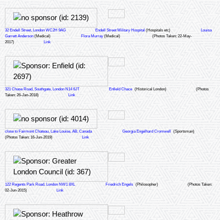
32 Endell Street, London WC2H 9AG
Endell Street Military Hospital
(Hospitals etc)
Louisa
Garrett Anderson
(Medical)
Flora Murray
(Medical)
(Photos Taken: 22-May-
2017)
Link
321 Chase Road, Southgate, London N14 6JT
Enfield Chace
(Historical London)
(Photos
Taken: 26-Jan-2018)
Link
close to Fairmont Chateau, Lake Louise, AB, Canada
Georgia Engelhard Cromwell
(Sportsman)
(Photos Taken: 16-Jun-2019)
Link
122 Regents Park Road, London NW1 8XL
Friedrich Engels
(Philosopher)
(Photos Taken:
02-Jun-2015)
Link