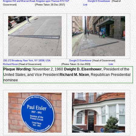
Kingston Hill and Warren Road, Kingston upon Thames KT2 7LP
Dwight D Eisenhower
(Head of
Government)
(Photos Taken: 28-Dec-2017)
Link
150-172 Broadway, New York, NY 10038, USA
Dwight D Eisenhower
(Head of Government)
Richard Nixon
(Head of Government)
(Photos Taken: 11-Jun-2023)
Link
Plaque Wording:
November 2, 1960
Dwight D. Eisenhower
, President of the
United States, and Vice President
Richard M. Nixon
, Republican Presidential
nominee