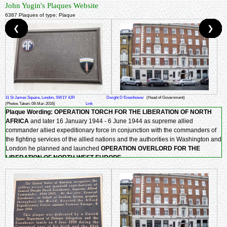
John Yugin's Plaques Website
6387 Plaques of type: Plaque
❮
❮
❮
❮
❮
❮
❮
❮
❮
❮
❮
❮
❮
❮
❮
❮
❮
❮
❮
❮
❮
❮
❮
❮
❮
❮
❮
❮
❮
❮
❮
❮
❮
❮
❮
❮
❮
❮
❮
❮
❮
❮
❮
❮
❮
❮
❮
❮
❮
❮
❮
❮
❮
❮
❮
❮
❮
❮
❮
❮
❮
❮
❮
❮
❮
❮
❮
❮
❮
❮
❮
❮
❮
❮
❮
❮
❮
❮
❮
❮
❮
❮
❮
❮
❮
❮
❮
❮
❮
❮
❮
❮
❮
❮
❮
❮
❮
❮
❮
❮
❮
❮
❮
❮
❮
❮
❮
❮
❮
❮
❮
❮
❮
❮
❮
❮
❮
❮
❮
❮
❮
❮
❮
❮
❮
❮
❮
❮
❮
❮
❮
❮
❮
❮
❮
❮
❮
❮
❮
❮
❮
❮
❮
❮
❮
❮
❮
❮
❮
❮
❮
❮
❮
❮
❮
❮
❮
❮
❮
❮
❮
❮
❮
❮
❮
❮
❮
❮
❮
❮
❮
❮
❮
❮
❮
❮
❮
❮
❮
❮
❮
❮
❮
❮
❮
❮
❮
❮
❮
❮
❮
❮
❮
❮
❮
❮
❮
❮
❮
❮
❮
❮
❮
❮
❮
❮
❮
❮
❮
❮
❮
❮
❮
❮
❮
❮
❮
❮
❮
❮
❮
❮
❮
❮
❮
❮
❮
❮
❮
❮
❮
❮
❮
❮
❮
❮
❮
❮
❮
❮
❮
❮
❮
❮
❮
❮
❮
❮
❮
❮
❮
❮
❮
❮
❮
❮
❮
❮
❮
❮
❮
❮
❮
❮
❮
❮
❮
❮
❮
❮
❮
❮
❮
❮
❮
❮
❮
❮
❮
❮
❮
❮
❮
❮
❮
❮
❮
❮
❮
❮
❮
❮
❮
❮
❮
❮
❮
❮
❮
❮
❮
❮
❮
❮
❮
❮
❮
❮
❮
❮
❮
❮
❮
❮
❮
❮
❮
❮
❮
❮
❮
❮
❮
❮
❮
❮
❮
❮
❮
❮
❮
❮
❮
❮
❮
❮
❮
❮
❮
❮
❮
❮
❮
❮
❮
❮
❮
❮
❮
❮
❮
❮
❮
❮
❮
❮
❮
❮
❮
❮
❮
❮
❮
❮
❮
❮
❮
❮
❮
❮
❮
❮
❮
❮
❮
❮
❮
❮
❮
❮
❮
❮
❮
❮
❮
❮
❮
❮
❮
❮
❮
❮
❮
❮
❮
❮
❮
❮
❮
❮
❮
❮
❮
❮
❮
❮
❮
❮
❮
❮
❮
❮
❮
❮
❮
❮
❮
❮
❮
❮
❮
❮
❮
❮
❮
❮
❮
❮
❮
❮
❮
❮
❮
❮
❮
❮
❮
❮
❮
❮
❮
❮
❮
❮
❮
❮
❮
❮
❮
❮
❮
❮
❮
❮
❮
❮
❮
❮
❮
❮
❮
❮
❮
❮
❮
❮
❮
❮
❮
❮
❮
❮
❮
❮
❮
❮
❮
❮
❮
❮
❮
❮
❮
❮
❮
❮
❮
❮
❮
❮
❮
❮
❮
❮
❮
❮
❮
❮
❮
❮
❮
❮
❮
❮
❮
❮
❮
❮
❮
❮
❮
❮
❮
❮
❮
❮
❮
❮
❮
❮
❮
❮
❮
❮
❮
❮
❮
❮
❮
❮
❮
❮
❮
❮
❮
❮
❮
❮
❮
❮
❮
❮
❮
❮
❮
❮
❮
❮
❮
❮
❮
❮
❮
❮
❮
❮
❮
❮
❮
❮
❮
❮
❮
❮
❮
❮
❮
❮
❮
❮
❮
❮
❮
❮
❮
❮
❮
❮
❮
❮
❮
❮
❮
❮
❮
❮
❮
❮
❮
❮
❮
❮
❮
❮
❮
❮
❮
❮
❮
❮
❮
❮
❮
❮
❮
❮
❮
❮
❮
❮
❮
❮
❮
❮
❮
❮
❮
❮
❮
❮
❮
❮
❮
❮
❮
❮
❮
❮
❮
❮
❮
❮
❮
❮
❮
❮
❮
❮
❮
❮
❮
❮
❮
❮
❮
❮
❮
❮
❮
❮
❮
❮
❮
❮
❮
❮
❮
❮
❮
❮
❮
❮
❮
❮
❮
❮
❮
❮
❮
❮
❮
❮
❮
❮
❮
❮
❮
❮
❮
❮
❮
❮
❮
❮
❮
❮
❮
❮
❮
❮
❮
❮
❮
❮
❮
❮
❮
❮
❮
❮
❮
❮
❮
❮
❮
❮
❮
❮
❮
❮
❮
❮
❮
❮
❮
❮
❮
❮
❮
❮
❮
❮
❮
❮
❮
❮
❮
❮
❮
❮
❮
❮
❮
❮
❮
❮
❮
❮
❮
❮
❮
❮
❮
❮
❮
❮
❮
❮
❮
❮
❮
❮
❮
❮
❮
❮
❮
❮
❮
❮
❮
❮
❮
❮
❮
❮
❮
❮
❮
❮
❮
❮
❮
❮
❮
❮
❮
❮
❮
❮
❮
❮
❮
❮
❮
❮
❮
❮
❮
❮
❮
❮
❮
❮
❮
❮
❮
❮
❮
❮
❮
❮
❮
❮
❮
❮
❮
❮
❮
❮
❮
❮
❮
❮
❮
❮
❮
❮
❮
❮
❮
❮
❮
❮
❮
❮
❮
❮
❮
❮
❮
❮
❮
❮
❮
❮
❮
❮
❮
❮
❮
❮
❮
❮
❮
❮
❮
❮
❮
❮
❮
❮
❮
❮
❮
❮
❮
❮
❮
❮
❮
❮
❮
❮
❮
❮
❮
❮
❮
❮
❮
❮
❮
❮
❮
❮
❮
❮
❮
❮
❮
❮
❮
❮
❮
❮
❮
❮
❮
❮
❮
❮
❮
❮
❮
❮
❮
❮
❮
❮
❮
❮
❮
❮
❮
❮
❮
❮
❮
❮
❮
❮
❮
❮
❮
❮
❮
❮
❮
❮
❮
❮
❮
❮
❮
❮
❮
❮
❮
❮
❮
❮
❮
❮
❮
❮
❮
❮
❮
❮
❮
❮
❮
❮
❮
❮
❮
❮
❮
❮
❮
❮
❮
❮
❮
❮
❮
❮
❮
❮
❮
❮
❮
❮
❮
❮
❮
❮
❮
❮
❮
❮
❮
❮
❮
❮
❮
❮
❮
❮
❮
❮
❮
❮
❮
❮
❮
❮
❮
❮
❮
❮
❮
❮
❮
❮
❮
❮
❮
❮
❮
❮
❮
❮
❮
❮
❮
❮
❮
❮
❮
❮
❮
❮
❮
❮
❮
❮
❮
❮
❮
❮
❮
❮
❮
❮
❮
❮
❮
❮
❮
❮
❮
❮
❮
❮
❮
❮
❮
❮
❮
❮
❮
❮
❮
❮
❮
❮
❮
❮
❮
❮
❮
❮
❮
❮
❮
❮
❮
❮
❮
❮
❮
❮
❮
❮
❮
❮
❮
❮
❮
❮
❮
❮
❮
❮
❮
❮
❮
❮
❮
❮
❮
❮
❮
❮
❮
❮
❮
❮
❮
❮
❮
❮
❮
❮
❮
❮
❮
❮
❮
❮
❮
❮
❮
❮
❮
❮
❮
❮
❮
❮
❮
❮
❮
❮
❮
❮
❮
❮
❮
❮
❮
❮
❮
❮
❮
❮
❮
❮
❮
❮
❮
❮
❮
❮
❮
❮
❮
❮
❮
❮
❮
❮
❮
❮
❮
❮
❮
❮
❮
❮
❮
❮
❮
❮
❮
❮
❮
❮
❮
❮
❮
❮
❮
❮
❮
❮
❮
❮
❮
❮
❮
❮
❮
❮
❮
❮
❮
❮
❮
❮
❮
❮
❮
❮
❮
❮
❮
❮
❮
❮
❮
❮
❮
❮
❮
❮
❮
❮
❮
❮
❮
❮
❮
❮
❮
❮
❮
❮
❮
❮
❮
❮
❮
❮
❮
❮
❮
❮
❮
❮
❮
❮
❮
❮
❮
❮
❮
❮
❮
❮
❮
❮
❮
❮
❮
❮
❮
❮
❮
❮
❮
❮
❮
❮
❮
❮
❮
❮
❮
❮
❮
❮
❮
❮
❮
❮
❮
❮
❮
❮
❮
❮
❮
❮
❮
❮
❮
❮
❮
❮
❮
❮
❮
❮
❮
❮
❮
❮
❮
❮
❮
❮
❮
❮
❮
❮
❮
❮
❮
❮
❮
❮
❮
❮
❮
❮
❮
❮
❮
❮
❮
❮
❮
❮
❮
❮
❮
❮
❮
❮
❮
❮
❮
❮
❮
❮
❮
❮
❮
❮
❮
❮
❮
❮
❮
❮
❮
❮
❮
❮
❮
❮
❮
❮
❮
❮
❮
❮
❮
❮
❮
❮
❮
❮
❮
❮
❮
❮
❮
❮
❮
❮
❮
❮
❮
❮
❮
❮
❮
❮
❮
❮
❮
❮
❮
❮
❮
❮
❮
❮
❮
❮
❮
❮
❮
❮
❮
❮
❮
❮
❮
❮
❮
❮
❮
❮
❮
❮
❮
❮
❮
❮
❮
❮
❮
❮
❮
❮
❮
❮
❮
❮
❮
❮
❮
❮
❮
❮
❮
❮
❮
❮
❮
❮
❮
❮
❮
❮
❮
❮
❮
❮
❮
❮
❮
❮
❮
❮
❮
❮
❮
❮
❮
❮
❮
❮
❮
❮
❮
❮
❮
❮
❮
❮
❮
❮
❮
❮
❮
❮
❮
❮
❮
❮
❮
❮
❮
❮
❮
❮
❮
❮
❮
❮
❮
❮
❮
❮
❮
❮
❮
❮
❮
❮
❮
❮
❮
❮
❮
❮
❮
❮
❮
❮
❮
❮
❮
❮
❮
❮
❮
❮
❮
❮
❮
❮
❮
❮
❮
❮
❮
❮
❮
❮
❮
❮
❮
❮
❮
❮
❮
❮
❮
❮
❮
❮
❮
❮
❮
❮
❮
❮
❮
❮
❮
❮
❮
❮
❮
❮
❮
❮
❮
❮
❮
❮
❮
❮
❮
❮
❮
❮
❮
❮
❮
❮
❮
❮
❮
❮
❮
❮
❮
❮
❮
❮
❮
❮
❮
❮
❮
❮
❮
❮
❮
❮
❮
❮
❮
❮
❮
❮
❮
❮
❮
❮
❮
❮
❮
❮
❮
❮
❮
❮
❮
❮
❮
❮
❮
❮
❮
❮
❮
❮
❮
❮
❮
❮
❮
❮
❮
❮
❮
❮
❮
❮
❮
❮
❮
❮
❮
❮
❮
❮
❮
❮
❮
❮
❮
❮
❮
❮
❮
❮
❮
❮
❮
❮
❮
❮
❮
❮
❮
❮
❮
❮
❮
❮
❮
❮
❮
❮
❮
❮
❮
❮
❮
❮
❮
❮
❮
❮
❮
❮
❮
❮
❮
❮
❮
❮
❮
❮
❮
❮
❮
❮
❮
❮
❮
❮
❮
❮
❮
❮
❮
❮
❮
❮
❮
❮
❮
❮
❮
❮
❮
❮
❮
❮
❮
❮
❮
❮
❮
❮
❮
❮
❮
❮
❮
❮
❮
❮
❮
❮
❮
❮
❮
❮
❮
❮
❮
❮
❮
❮
❮
❮
❮
❮
❮
❮
❮
❮
❮
❮
❮
❮
❮
❮
❮
❮
❮
❮
❮
❮
❮
❮
❮
❮
❮
❮
❮
❮
❮
❮
❮
❮
❮
❮
❮
❮
❮
❮
❮
❮
❮
❮
❮
❮
❮
❮
❮
❮
❮
❮
❮
❮
❮
❮
❮
❮
❮
❮
❮
❮
❮
❮
❮
❮
❮
❮
❮
❮
❮
❮
❮
❮
❮
❮
❮
❮
❮
❮
❮
❮
❮
❮
❮
❮
❮
❮
❮
❮
❮
❮
❮
❮
❮
❮
❮
❮
❮
❮
❮
❮
❮
❮
❮
❮
❮
❮
❮
❮
❮
❮
❮
❮
❮
❮
❮
❮
❮
❮
❮
❮
❮
❮
❮
❮
❮
❮
❮
❮
❮
❮
❮
❮
❮
❮
❮
❮
❮
❮
❮
❮
❮
❮
❮
❮
❮
❮
❮
❮
❮
❮
❮
❮
❮
❮
❮
❮
❮
❮
❮
❮
❮
❮
❮
❮
❮
❮
❮
❮
❮
❮
❮
❮
❮
❮
❮
❮
❮
❮
❮
❮
❮
❮
❮
❮
❮
❮
❮
❮
❮
❮
❮
❮
❮
❮
❮
❮
❮
❮
❮
❮
❮
❮
❮
❮
❮
❮
❮
❮
❮
❮
❮
❮
❮
❮
❮
❮
❮
❮
❮
❮
❮
❮
❮
❮
❮
❮
❮
❮
❮
❮
❮
❮
❮
❮
❮
❮
❮
❮
❮
❮
❮
❮
❮
❮
❮
❮
❮
❮
❮
❮
❮
❮
❮
❮
❮
❮
❮
❮
❮
❮
❮
❮
❮
❮
❮
❮
❮
❮
❮
❮
❮
❮
❮
❮
❮
❮
❮
❮
❮
❮
❮
❮
❮
❮
❮
❮
❮
❮
❮
❮
❮
❮
❮
❮
❮
❮
❮
❮
❮
❮
❮
❮
❮
❮
❮
❮
❮
❮
❮
❮
❮
❮
❮
❮
❮
❮
❮
❮
❮
❮
❮
❮
❮
❮
❮
❮
❮
❮
❮
❮
❮
❮
❮
❮
❮
❮
❮
❮
❮
❮
❮
❮
❮
❮
❮
❮
❮
❮
❮
❮
❮
❮
❮
❮
❮
❮
❮
❮
❮
❮
❮
❮
❮
❮
❮
❮
❮
❮
❮
❮
❮
❮
❮
❮
❮
❮
❮
❮
❮
❮
❮
❮
❮
❮
❮
❮
❮
❮
❮
❮
❮
❮
❮
❮
❮
❮
❮
❮
❮
❮
❮
❮
❮
❮
❮
❮
❮
❮
❮
❮
❮
❮
❮
❮
❮
❮
❮
❮
❮
❮
❮
❮
❮
❮
❮
❮
❮
❮
❮
❮
❮
❮
❮
❮
❮
❮
❮
❮
❮
❮
❮
❮
❮
❮
❮
❮
❮
❮
❮
❮
❮
❮
❮
❮
❮
❮
❮
❮
❮
❮
❮
❮
❮
❮
❮
❮
❮
❮
❮
❮
❮
❮
❮
❮
❮
❮
❮
❮
❮
❮
❮
❮
❮
❮
❮
❮
❮
❮
❮
❮
❮
❮
❮
❮
❮
❮
❮
❮
❮
❮
❮
❮
❮
❮
❮
❮
❮
❮
❮
❮
❮
❮
❮
❮
❮
❮
❮
❮
❮
❮
❮
❮
❮
❮
❮
❮
❮
❮
❮
❮
❮
❮
❮
❮
❮
❮
❮
❮
❮
❮
❮
❮
❮
❮
❮
❮
❮
❮
❮
❮
❮
❮
❮
❮
❮
❮
❮
❮
❮
❮
❮
❮
❮
❮
❮
❮
❮
❮
❮
❮
❮
❮
❮
❮
❮
❮
❮
❮
❮
❮
❮
❮
❮
❮
❮
❮
❮
❮
❮
❮
❮
❮
❮
❮
❮
❮
❮
❮
❮
❮
❮
❮
❮
❮
❮
❮
❮
❮
❮
❮
❮
❮
❮
❮
❮
❮
❮
❮
❮
❮
❮
❮
❮
❮
❮
❮
❮
❮
❮
❮
❮
❮
❮
❮
❮
❮
❮
❮
❮
❮
❮
❮
❮
❮
❮
❮
❮
❮
❮
❮
❮
❮
❮
❮
❮
❮
❮
❮
❮
❮
❮
❮
❮
❮
❮
❮
❮
❮
❮
❮
❮
❮
❮
❮
❮
❮
❮
❮
❮
❮
❮
❮
❮
❮
❮
❮
❮
❮
❮
❮
❮
❮
❮
❮
❮
❮
❮
❮
❮
❮
❮
❮
❮
❮
❮
❮
❮
❮
❮
❮
❮
❮
❮
❮
❮
❮
❮
❮
❮
❮
❮
❮
❮
❮
❮
❮
❮
❮
❮
❮
❮
❮
❮
❮
❮
❮
❮
❮
❮
❮
❮
❮
❮
❮
❮
❮
❮
❮
❮
❮
❮
❮
❮
❮
❮
❮
❮
❮
❮
❮
❮
❮
❮
❮
❮
❮
❮
❮
❮
❮
❮
❮
❮
❮
❮
❮
❮
❮
❮
❮
❮
❮
❮
❮
❮
❮
❮
❮
❮
❮
❮
❮
❮
❮
❮
❮
❮
❮
❮
❮
❮
❮
❮
❮
❮
❮
❮
❮
❮
❮
❮
❮
❮
❮
❮
❮
❮
❮
❮
❮
❮
❮
❮
❮
❮
❮
❮
❮
❮
❮
❮
❮
❮
❮
❮
❮
❮
❮
❮
❮
❮
❮
❮
❮
❮
❮
❮
❮
❮
❮
❮
❮
❮
❮
❮
❮
❮
❮
❮
❮
❮
❮
❮
❮
❮
❮
❮
❮
❮
❮
❮
❮
❮
❮
❮
❮
❮
❮
❮
❮
❮
❮
❮
❮
❮
❮
❮
❮
❮
❮
❮
❮
❮
❮
❮
❮
❮
❮
❮
❮
❮
❮
❮
❮
❮
❮
❮
❮
❮
❮
❮
❮
❮
❮
❮
❮
❮
❮
❮
❮
❮
❮
❮
❮
❮
❮
❮
❮
❮
❮
❮
❮
❮
❮
❮
❮
❮
❮
❮
❮
❮
❮
❮
❮
❮
❮
❮
❮
❮
❮
❮
❮
❮
❮
❮
❮
❮
❮
❮
❮
❮
❮
❮
❮
❮
❮
❮
❮
❮
❮
❮
❮
❮
❮
❮
❮
❮
❮
❮
❮
❮
❮
❮
❮
❮
❮
❮
❮
❮
❮
❮
❮
❮
❮
❮
❮
❮
❮
❮
❮
❮
❮
❮
❮
❮
❮
❮
❮
❮
❮
❮
❮
❮
❮
❮
❮
❮
❮
❮
❮
❮
❮
❮
❮
❮
❮
❮
❮
❮
❮
❮
❮
❮
❮
❮
❮
❮
❮
❮
❮
❮
❮
❮
❮
❮
❮
❮
❮
❮
❮
❮
❮
❮
❮
❮
❮
❮
❮
❮
❮
❮
❮
❮
❮
❮
❮
❮
❮
❮
❮
❮
❮
❮
❮
❮
❮
❮
❮
❮
❮
❮
❮
❮
❮
❮
❮
❮
❮
❮
❮
❮
❮
❮
❮
❮
❮
❮
❮
❮
❮
❮
❮
❮
❮
❮
❮
❮
❮
❮
❮
❮
❮
❮
❮
❮
❮
❮
❮
❮
❮
❮
❮
❮
❮
❮
❮
❮
❮
❮
❮
❮
❮
❮
❮
❮
❮
❮
❮
❮
❮
❮
❮
❮
❮
❮
❮
❮
❮
❮
❮
❮
❮
❮
❮
❮
❮
❮
❮
❮
❮
❮
❮
❮
❮
❮
❮
❮
❮
❮
❮
❮
❮
❮
❮
❮
❮
❮
❮
❮
❮
❮
❮
❮
❮
❮
❮
❮
❮
❮
❮
❮
❮
❮
❮
❮
❮
❮
❮
❮
❮
❮
❮
❮
❮
❮
❮
❮
❮
❮
❮
❮
❮
❮
❮
❮
❮
❮
❮
❮
❮
❮
❮
❮
❮
❮
❮
❮
❮
❮
❮
❮
❮
❮
❮
❮
❮
❮
❮
❮
❮
❮
❮
❮
❮
❮
❮
❮
❮
❮
❮
❮
❮
❮
❮
❯
❯
❯
❯
❯
❯
❯
❯
❯
❯
❯
❯
❯
❯
❯
❯
❯
❯
❯
❯
❯
❯
❯
❯
❯
❯
❯
❯
❯
❯
❯
❯
❯
❯
❯
❯
❯
❯
❯
❯
❯
❯
❯
❯
❯
❯
❯
❯
❯
❯
❯
❯
❯
❯
❯
❯
❯
❯
❯
❯
❯
❯
❯
❯
❯
❯
❯
❯
❯
❯
❯
❯
❯
❯
❯
❯
❯
❯
❯
❯
❯
❯
❯
❯
❯
❯
❯
❯
❯
❯
❯
❯
❯
❯
❯
❯
❯
❯
❯
❯
❯
❯
❯
❯
❯
❯
❯
❯
❯
❯
❯
❯
❯
❯
❯
❯
❯
❯
❯
❯
❯
❯
❯
❯
❯
❯
❯
❯
❯
❯
❯
❯
❯
❯
❯
❯
❯
❯
❯
❯
❯
❯
❯
❯
❯
❯
❯
❯
❯
❯
❯
❯
❯
❯
❯
❯
❯
❯
❯
❯
❯
❯
❯
❯
❯
❯
❯
❯
❯
❯
❯
❯
❯
❯
❯
❯
❯
❯
❯
❯
❯
❯
❯
❯
❯
❯
❯
❯
❯
❯
❯
❯
❯
❯
❯
❯
❯
❯
❯
❯
❯
❯
❯
❯
❯
❯
❯
❯
❯
❯
❯
❯
❯
❯
❯
❯
❯
❯
❯
❯
❯
❯
❯
❯
❯
❯
❯
❯
❯
❯
❯
❯
❯
❯
❯
❯
❯
❯
❯
❯
❯
❯
❯
❯
❯
❯
❯
❯
❯
❯
❯
❯
❯
❯
❯
❯
❯
❯
❯
❯
❯
❯
❯
❯
❯
❯
❯
❯
❯
❯
❯
❯
❯
❯
❯
❯
❯
❯
❯
❯
❯
❯
❯
❯
❯
❯
❯
❯
❯
❯
❯
❯
❯
❯
❯
❯
❯
❯
❯
❯
❯
❯
❯
❯
❯
❯
❯
❯
❯
❯
❯
❯
❯
❯
❯
❯
❯
❯
❯
❯
❯
❯
❯
❯
❯
❯
❯
❯
❯
❯
❯
❯
❯
❯
❯
❯
❯
❯
❯
❯
❯
❯
❯
❯
❯
❯
❯
❯
❯
❯
❯
❯
❯
❯
❯
❯
❯
❯
❯
❯
❯
❯
❯
❯
❯
❯
❯
❯
❯
❯
❯
❯
❯
❯
❯
❯
❯
❯
❯
❯
❯
❯
❯
❯
❯
❯
❯
❯
❯
❯
❯
❯
❯
❯
❯
❯
❯
❯
❯
❯
❯
❯
❯
❯
❯
❯
❯
❯
❯
❯
❯
❯
❯
❯
❯
❯
❯
❯
❯
❯
❯
❯
❯
❯
❯
❯
❯
❯
❯
❯
❯
❯
❯
❯
❯
❯
❯
❯
❯
❯
❯
❯
❯
❯
❯
❯
❯
❯
❯
❯
❯
❯
❯
❯
❯
❯
❯
❯
❯
❯
❯
❯
❯
❯
❯
❯
❯
❯
❯
❯
❯
❯
❯
❯
❯
❯
❯
❯
❯
❯
❯
❯
❯
❯
❯
❯
❯
❯
❯
❯
❯
❯
❯
❯
❯
❯
❯
❯
❯
❯
❯
❯
❯
❯
❯
❯
❯
❯
❯
❯
❯
❯
❯
❯
❯
❯
❯
❯
❯
❯
❯
❯
❯
❯
❯
❯
❯
❯
❯
❯
❯
❯
❯
❯
❯
❯
❯
❯
❯
❯
❯
❯
❯
❯
❯
❯
❯
❯
❯
❯
❯
❯
❯
❯
❯
❯
❯
❯
❯
❯
❯
❯
❯
❯
❯
❯
❯
❯
❯
❯
❯
❯
❯
❯
❯
❯
❯
❯
❯
❯
❯
❯
❯
❯
❯
❯
❯
❯
❯
❯
❯
❯
❯
❯
❯
❯
❯
❯
❯
❯
❯
❯
❯
❯
❯
❯
❯
❯
❯
❯
❯
❯
❯
❯
❯
❯
❯
❯
❯
❯
❯
❯
❯
❯
❯
❯
❯
❯
❯
❯
❯
❯
❯
❯
❯
❯
❯
❯
❯
❯
❯
❯
❯
❯
❯
❯
❯
❯
❯
❯
❯
❯
❯
❯
❯
❯
❯
❯
❯
❯
❯
❯
❯
❯
❯
❯
❯
❯
❯
❯
❯
❯
❯
❯
❯
❯
❯
❯
❯
❯
❯
❯
❯
❯
❯
❯
❯
❯
❯
❯
❯
❯
❯
❯
❯
❯
❯
❯
❯
❯
❯
❯
❯
❯
❯
❯
❯
❯
❯
❯
❯
❯
❯
❯
❯
❯
❯
❯
❯
❯
❯
❯
❯
❯
❯
❯
❯
❯
❯
❯
❯
❯
❯
❯
❯
❯
❯
❯
❯
❯
❯
❯
❯
❯
❯
❯
❯
❯
❯
❯
❯
❯
❯
❯
❯
❯
❯
❯
❯
❯
❯
❯
❯
❯
❯
❯
❯
❯
❯
❯
❯
❯
❯
❯
❯
❯
❯
❯
❯
❯
❯
❯
❯
❯
❯
❯
❯
❯
❯
❯
❯
❯
❯
❯
❯
❯
❯
❯
❯
❯
❯
❯
❯
❯
❯
❯
❯
❯
❯
❯
❯
❯
❯
❯
❯
❯
❯
❯
❯
❯
❯
❯
❯
❯
❯
❯
❯
❯
❯
❯
❯
❯
❯
❯
❯
❯
❯
❯
❯
❯
❯
❯
❯
❯
❯
❯
❯
❯
❯
❯
❯
❯
❯
❯
❯
❯
❯
❯
❯
❯
❯
❯
❯
❯
❯
❯
❯
❯
❯
❯
❯
❯
❯
❯
❯
❯
❯
❯
❯
❯
❯
❯
❯
❯
❯
❯
❯
❯
❯
❯
❯
❯
❯
❯
❯
❯
❯
❯
❯
❯
❯
❯
❯
❯
❯
❯
❯
❯
❯
❯
❯
❯
❯
❯
❯
❯
❯
❯
❯
❯
❯
❯
❯
❯
❯
❯
❯
❯
❯
❯
❯
❯
❯
❯
❯
❯
❯
❯
❯
❯
❯
❯
❯
❯
❯
❯
❯
❯
❯
❯
❯
❯
❯
❯
❯
❯
❯
❯
❯
❯
❯
❯
❯
❯
❯
❯
❯
❯
❯
❯
❯
❯
❯
❯
❯
❯
❯
❯
❯
❯
❯
❯
❯
❯
❯
❯
❯
❯
❯
❯
❯
❯
❯
❯
❯
❯
❯
❯
❯
❯
❯
❯
❯
❯
❯
❯
❯
❯
❯
❯
❯
❯
❯
❯
❯
❯
❯
❯
❯
❯
❯
❯
❯
❯
❯
❯
❯
❯
❯
❯
❯
❯
❯
❯
❯
❯
❯
❯
❯
❯
❯
❯
❯
❯
❯
❯
❯
❯
❯
❯
❯
❯
❯
❯
❯
❯
❯
❯
❯
❯
❯
❯
❯
❯
❯
❯
❯
❯
❯
❯
❯
❯
❯
❯
❯
❯
❯
❯
❯
❯
❯
❯
❯
❯
❯
❯
❯
❯
❯
❯
❯
❯
❯
❯
❯
❯
❯
❯
❯
❯
❯
❯
❯
❯
❯
❯
❯
❯
❯
❯
❯
❯
❯
❯
❯
❯
❯
❯
❯
❯
❯
❯
❯
❯
❯
❯
❯
❯
❯
❯
❯
❯
❯
❯
❯
❯
❯
❯
❯
❯
❯
❯
❯
❯
❯
❯
❯
❯
❯
❯
❯
❯
❯
❯
❯
❯
❯
❯
❯
❯
❯
❯
❯
❯
❯
❯
❯
❯
❯
❯
❯
❯
❯
❯
❯
❯
❯
❯
❯
❯
❯
❯
❯
❯
❯
❯
❯
❯
❯
❯
❯
❯
❯
❯
❯
❯
❯
❯
❯
❯
❯
❯
❯
❯
❯
❯
❯
❯
❯
❯
❯
❯
❯
❯
❯
❯
❯
❯
❯
❯
❯
❯
❯
❯
❯
❯
❯
❯
❯
❯
❯
❯
❯
❯
❯
❯
❯
❯
❯
❯
❯
❯
❯
❯
❯
❯
❯
❯
❯
❯
❯
❯
❯
❯
❯
❯
❯
❯
❯
❯
❯
❯
❯
❯
❯
❯
❯
❯
❯
❯
❯
❯
❯
❯
❯
❯
❯
❯
❯
❯
❯
❯
❯
❯
❯
❯
❯
❯
❯
❯
❯
❯
❯
❯
❯
❯
❯
❯
❯
❯
❯
❯
❯
❯
❯
❯
❯
❯
❯
❯
❯
❯
❯
❯
❯
❯
❯
❯
❯
❯
❯
❯
❯
❯
❯
❯
❯
❯
❯
❯
❯
❯
❯
❯
❯
❯
❯
❯
❯
❯
❯
❯
❯
❯
❯
❯
❯
❯
❯
❯
❯
❯
❯
❯
❯
❯
❯
❯
❯
❯
❯
❯
❯
❯
❯
❯
❯
❯
❯
❯
❯
❯
❯
❯
❯
❯
❯
❯
❯
❯
❯
❯
❯
❯
❯
❯
❯
❯
❯
❯
❯
❯
❯
❯
❯
❯
❯
❯
❯
❯
❯
❯
❯
❯
❯
❯
❯
❯
❯
❯
❯
❯
❯
❯
❯
❯
❯
❯
❯
❯
❯
❯
❯
❯
❯
❯
❯
❯
❯
❯
❯
❯
❯
❯
❯
❯
❯
❯
❯
❯
❯
❯
❯
❯
❯
❯
❯
❯
❯
❯
❯
❯
❯
❯
❯
❯
❯
❯
❯
❯
❯
❯
❯
❯
❯
❯
❯
❯
❯
❯
❯
❯
❯
❯
❯
❯
❯
❯
❯
❯
❯
❯
❯
❯
❯
❯
❯
❯
❯
❯
❯
❯
❯
❯
❯
❯
❯
❯
❯
❯
❯
❯
❯
❯
❯
❯
❯
❯
❯
❯
❯
❯
❯
❯
❯
❯
❯
❯
❯
❯
❯
❯
❯
❯
❯
❯
❯
❯
❯
❯
❯
❯
❯
❯
❯
❯
❯
❯
❯
❯
❯
❯
❯
❯
❯
❯
❯
❯
❯
❯
❯
❯
❯
❯
❯
❯
❯
❯
❯
❯
❯
❯
❯
❯
❯
❯
❯
❯
❯
❯
❯
❯
❯
❯
❯
❯
❯
❯
❯
❯
❯
❯
❯
❯
❯
❯
❯
❯
❯
❯
❯
❯
❯
❯
❯
❯
❯
❯
❯
❯
❯
❯
❯
❯
❯
❯
❯
❯
❯
❯
❯
❯
❯
❯
❯
❯
❯
❯
❯
❯
❯
❯
❯
❯
❯
❯
❯
❯
❯
❯
❯
❯
❯
❯
❯
❯
❯
❯
❯
❯
❯
❯
❯
❯
❯
❯
❯
❯
❯
❯
❯
❯
❯
❯
❯
❯
❯
❯
❯
❯
❯
❯
❯
❯
❯
❯
❯
❯
❯
❯
❯
❯
❯
❯
❯
❯
❯
❯
❯
❯
❯
❯
❯
❯
❯
❯
❯
❯
❯
❯
❯
❯
❯
❯
❯
❯
❯
❯
❯
❯
❯
❯
❯
❯
❯
❯
❯
❯
❯
❯
❯
❯
❯
❯
❯
❯
❯
❯
❯
❯
❯
❯
❯
❯
❯
❯
❯
❯
❯
❯
❯
❯
❯
❯
❯
❯
❯
❯
❯
❯
❯
❯
❯
❯
❯
❯
❯
❯
❯
❯
❯
❯
❯
❯
❯
❯
❯
❯
❯
❯
❯
❯
❯
❯
❯
❯
❯
❯
❯
❯
❯
❯
❯
❯
❯
❯
❯
❯
❯
❯
❯
❯
❯
❯
❯
❯
❯
❯
❯
❯
❯
❯
❯
❯
❯
❯
❯
❯
❯
❯
❯
❯
❯
❯
❯
❯
❯
❯
❯
❯
❯
❯
❯
❯
❯
❯
❯
❯
❯
❯
❯
❯
❯
❯
❯
❯
❯
❯
❯
❯
❯
❯
❯
❯
❯
❯
❯
❯
❯
❯
❯
❯
❯
❯
❯
❯
❯
❯
❯
❯
❯
❯
❯
❯
❯
❯
❯
❯
❯
❯
❯
❯
❯
❯
❯
❯
❯
❯
❯
❯
❯
❯
❯
❯
❯
❯
❯
❯
❯
❯
❯
❯
❯
❯
❯
❯
❯
❯
❯
❯
❯
❯
❯
❯
❯
❯
❯
❯
❯
❯
❯
❯
❯
❯
❯
❯
❯
❯
❯
❯
❯
❯
❯
❯
❯
❯
❯
❯
❯
❯
❯
❯
❯
❯
❯
❯
❯
❯
❯
❯
❯
❯
❯
❯
❯
❯
❯
❯
❯
❯
❯
❯
❯
❯
❯
❯
❯
❯
❯
❯
❯
❯
❯
❯
❯
❯
❯
❯
❯
❯
❯
❯
❯
❯
❯
❯
❯
❯
❯
❯
❯
❯
❯
❯
❯
❯
❯
❯
❯
❯
❯
❯
❯
❯
❯
❯
❯
❯
❯
❯
❯
❯
❯
❯
❯
❯
❯
❯
❯
❯
❯
❯
❯
❯
❯
❯
❯
❯
❯
❯
❯
❯
❯
❯
❯
❯
❯
❯
❯
❯
❯
❯
❯
❯
❯
❯
❯
❯
❯
❯
❯
❯
❯
❯
❯
❯
❯
❯
❯
❯
❯
❯
❯
❯
❯
❯
❯
❯
❯
❯
❯
❯
❯
❯
❯
❯
❯
❯
❯
❯
❯
❯
❯
❯
❯
❯
❯
❯
❯
❯
❯
❯
❯
❯
❯
❯
❯
❯
❯
❯
❯
❯
❯
❯
❯
❯
❯
❯
❯
❯
❯
❯
❯
❯
❯
❯
❯
❯
❯
❯
❯
❯
❯
❯
❯
❯
❯
❯
❯
❯
❯
❯
❯
❯
❯
❯
❯
❯
❯
❯
❯
❯
❯
❯
❯
❯
❯
❯
❯
❯
❯
❯
❯
❯
❯
❯
❯
❯
❯
❯
❯
❯
❯
❯
❯
❯
❯
❯
❯
❯
❯
❯
❯
❯
❯
❯
❯
❯
❯
❯
❯
❯
❯
❯
❯
❯
❯
❯
❯
❯
❯
❯
❯
❯
❯
❯
❯
❯
❯
❯
❯
❯
❯
❯
❯
❯
❯
❯
❯
❯
❯
❯
❯
❯
❯
❯
❯
❯
❯
❯
❯
❯
❯
❯
❯
❯
❯
❯
❯
❯
❯
❯
❯
❯
❯
❯
❯
❯
❯
❯
❯
❯
❯
❯
❯
❯
❯
❯
❯
❯
❯
❯
❯
❯
❯
❯
❯
❯
❯
❯
❯
❯
❯
❯
❯
❯
❯
❯
❯
❯
❯
❯
❯
❯
❯
❯
❯
❯
❯
❯
❯
❯
❯
❯
❯
❯
❯
❯
❯
❯
❯
❯
❯
❯
❯
❯
❯
❯
❯
❯
❯
❯
❯
❯
❯
❯
❯
❯
❯
❯
❯
❯
❯
❯
❯
❯
❯
❯
❯
❯
❯
❯
❯
❯
❯
❯
❯
❯
❯
❯
❯
❯
❯
❯
❯
❯
❯
❯
❯
❯
❯
❯
❯
❯
❯
❯
❯
❯
❯
❯
❯
❯
❯
❯
❯
❯
❯
❯
❯
❯
❯
❯
❯
❯
❯
❯
❯
❯
❯
❯
❯
❯
❯
❯
❯
❯
❯
❯
❯
❯
❯
❯
❯
❯
❯
❯
❯
❯
❯
❯
❯
❯
❯
❯
❯
❯
❯
❯
❯
❯
❯
❯
❯
❯
❯
❯
❯
❯
❯
❯
❯
❯
❯
❯
❯
❯
❯
❯
❯
❯
❯
❯
❯
❯
❯
❯
❯
❯
❯
❯
❯
❯
❯
❯
❯
❯
❯
❯
❯
❯
❯
❯
❯
❯
❯
❯
❯
❯
❯
❯
❯
❯
❯
❯
❯
❯
❯
❯
❯
❯
❯
❯
❯
❯
❯
❯
❯
❯
❯
❯
❯
❯
❯
❯
❯
❯
❯
❯
❯
❯
❯
❯
❯
❯
❯
❯
❯
❯
❯
❯
❯
❯
❯
❯
❯
❯
❯
❯
❯
❯
❯
❯
❯
❯
❯
❯
❯
❯
❯
❯
❯
❯
❯
❯
❯
❯
❯
❯
❯
❯
❯
❯
❯
❯
❯
❯
❯
❯
❯
❯
❯
❯
❯
❯
❯
❯
❯
❯
❯
❯
❯
❯
❯
❯
❯
❯
❯
❯
❯
❯
❯
❯
❯
❯
❯
❯
❯
❯
❯
❯
❯
❯
❯
❯
❯
❯
❯
❯
❯
❯
❯
❯
❯
❯
❯
❯
❯
❯
❯
❯
❯
❯
❯
❯
❯
❯
❯
❯
❯
❯
❯
❯
❯
❯
❯
❯
❯
❯
❯
❯
❯
❯
❯
❯
❯
❯
❯
❯
❯
❯
❯
❯
❯
❯
❯
❯
❯
❯
❯
❯
❯
❯
❯
❯
❯
❯
❯
❯
❯
❯
❯
❯
❯
❯
❯
❯
❯
❯
❯
❯
❯
❯
❯
❯
❯
❯
❯
❯
❯
❯
❯
❯
❯
❯
❯
❯
❯
❯
❯
❯
❯
❯
❯
❯
❯
❯
❯
❯
❯
❯
❯
❯
❯
❯
❯
❯
❯
❯
❯
❯
❯
❯
❯
❯
❯
❯
❯
❯
❯
❯
❯
❯
❯
❯
❯
❯
❯
❯
❯
❯
❯
❯
❯
❯
❯
❯
❯
❯
❯
❯
❯
❯
❯
❯
❯
❯
❯
❯
❯
❯
❯
❯
❯
❯
❯
❯
❯
❯
❯
❯
❯
❯
❯
❯
❯
❯
❯
❯
❯
❯
❯
❯
❯
❯
❯
❯
❯
❯
❯
❯
❯
❯
❯
❯
❯
❯
❯
❯
❯
❯
❯
❯
❯
❯
❯
❯
❯
❯
❯
❯
❯
❯
❯
❯
❯
❯
❯
❯
❯
❯
❯
❯
❯
❯
❯
❯
❯
❯
❯
❯
❯
❯
❯
❯
❯
❯
❯
❯
❯
❯
❯
❯
❯
❯
❯
❯
❯
❯
❯
❯
❯
❯
❯
❯
❯
❯
❯
❯
❯
❯
❯
❯
❯
❯
❯
❯
❯
❯
❯
❯
❯
❯
❯
❯
❯
❯
❯
❯
❯
❯
❯
❯
❯
❯
❯
❯
❯
❯
❯
❯
❯
❯
❯
❯
❯
❯
❯
❯
❯
❯
❯
❯
❯
❯
❯
❯
❯
❯
❯
❯
❯
❯
❯
❯
❯
❯
❯
❯
❯
❯
❯
❯
❯
❯
❯
❯
❯
❯
❯
❯
❯
❯
❯
❯
❯
❯
❯
❯
❯
❯
❯
❯
❯
❯
❯
❯
❯
❯
❯
❯
❯
❯
❯
❯
❯
❯
❯
❯
❯
❯
❯
❯
❯
❯
❯
❯
❯
❯
❯
❯
❯
❯
❯
❯
❯
❯
❯
❯
❯
❯
❯
❯
❯
❯
❯
❯
❯
❯
❯
❯
❯
❯
❯
❯
❯
❯
❯
❯
❯
❯
❯
❯
❯
❯
❯
❯
❯
❯
❯
❯
❯
❯
❯
❯
❯
❯
❯
❯
❯
❯
❯
❯
❯
❯
❯
❯
❯
❯
❯
❯
31 St James Square, London, SW1Y 4JR
Dwight D Eisenhower
(Head of Government)
(Photos Taken: 09-Mar-2016)
Link
Plaque Wording:
OPERATION TORCH FOR THE LIBERATION OF NORTH
AFRICA
and later 16 January 1944 - 6 June 1944 as supreme allied
commander allied expeditionary force in conjunction with the commanders of
the fighting services of the allied nations and the authorities in Washington and
London he planned and launched
OPERATION OVERLORD FOR THE
LIBERATION OF NORTH WEST EUROPE