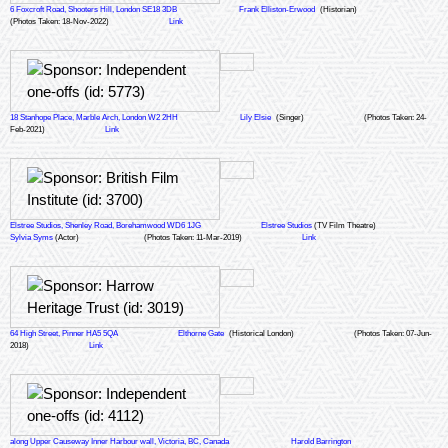
6 Foxcroft Road, Shooters Hill, London SE18 3DB
Frank Elliston-Erwood
(Historian)
(Photos Taken: 18-Nov-2022)
Link
18 Stanhope Place, Marble Arch, London W2 2HH
Lily Elsie
(Singer)
(Photos Taken: 24-
Feb-2021)
Link
Elstree Studios, Shenley Road, Borehamwood WD6 1JG
Elstree Studios
(TV Film Theatre)
Sylvia Syms
(Actor)
(Photos Taken: 11-Mar-2019)
Link
64 High Street, Pinner HA5 5QA
Elthorne Gate
(Historical London)
(Photos Taken: 07-Jun-
2018)
Link
along Upper Causeway Inner Harbour wall, Victoria, BC, Canada
Harold Barrington