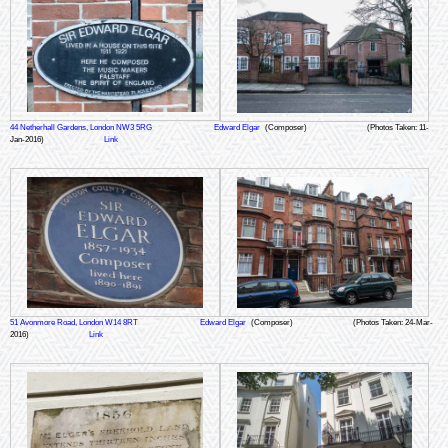
44 Netherhall Gardens, London NW3 5RG
Edward Elgar
(Composer)
(Photos Taken: 11-
Jan-2016)
Link
51 Avonmore Road, London W14 8RT
Edward Elgar
(Composer)
(Photos Taken: 24-Mar-
2016)
Link