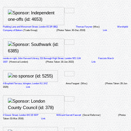
Pudding Lane and Monument Street, London EC3R 8BQ
Thomas Faryner
(Misc)
Worshipful
Company of Bakers
(Trade Group)
(Photos Taken: 30-Dec-2019)
Link
inside on right, John Harvard Library, 211 Borough High Street, London SE1 1JA
Fascists March
1937
(Historical London)
(Photos Taken: 18-Jan-2022)
Link
4 Brayfield Terrace, Islington, London N1 1HZ
Anna Fauguet
(Misc)
(Photos Taken: 28-Jun-
2020)
Link
2 Gower Street, London WC1E 6DP
Millicent Garrett Fawcett
(Social Reformer)
(Photos
Taken: 03-Mar-2016)
Link