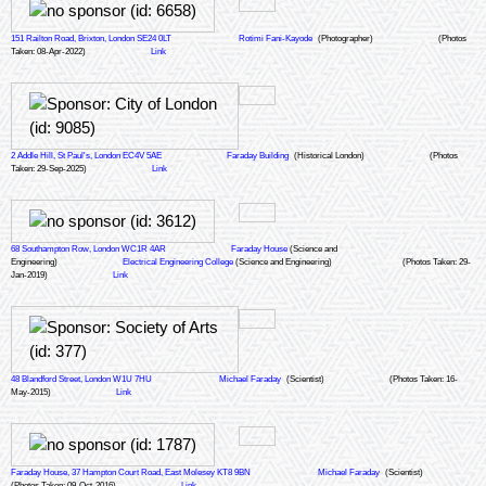
151 Railton Road, Brixton, London SE24 0LT
Rotimi Fani-Kayode
(Photographer)
(Photos
Taken: 08-Apr-2022)
Link
2 Addle Hill, St Paul's, London EC4V 5AE
Faraday Building
(Historical London)
(Photos
Taken: 29-Sep-2025)
Link
68 Southampton Row, London WC1R 4AR
Faraday House
(Science and
Engineering)
Electrical Engineering College
(Science and Engineering)
(Photos Taken: 29-
Jan-2019)
Link
48 Blandford Street, London W1U 7HU
Michael Faraday
(Scientist)
(Photos Taken: 16-
May-2015)
Link
Faraday House, 37 Hampton Court Road, East Molesey KT8 9BN
Michael Faraday
(Scientist)
(Photos Taken: 09-Oct-2016)
Link