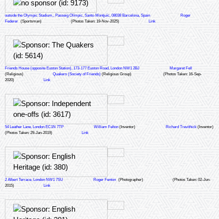
outside the Olympic Stadium,. Passeig Olímpic, Sants-Montjuïc, 08038 Barcelona, Spain
Roger
Federer
(Sportsman)
(Photos Taken: 19-Nov-2025)
Link
Friends House (opposite Euston Station), 173-177 Euston Road, London NW1 2BJ
Margaret Fell
(Religious)
Quakers (Society of Friends)
(Religious Group)
(Photos Taken: 16-Sep-
2020)
Link
54 Leather Lane, London EC1N 7TP
William Felton
(Inventor)
Richard Trevithick
(Inventor)
(Photos Taken: 29-Jan-2019)
Link
2 Albert Terrace, London NW1 7SU
Roger Fenton
(Photographer)
(Photos Taken: 02-Jun-
2015)
Link