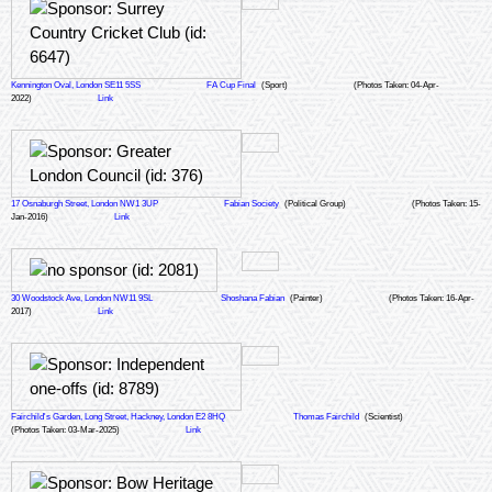
Kennington Oval, London SE11 5SS
FA Cup Final
(Sport)
(Photos Taken: 04-Apr-
2022)
Link
17 Osnaburgh Street, London NW1 3UP
Fabian Society
(Political Group)
(Photos Taken: 15-
Jan-2016)
Link
30 Woodstock Ave, London NW11 9SL
Shoshana Fabian
(Painter)
(Photos Taken: 16-Apr-
2017)
Link
Fairchild's Garden, Long Street, Hackney, London E2 8HQ
Thomas Fairchild
(Scientist)
(Photos Taken: 03-Mar-2025)
Link