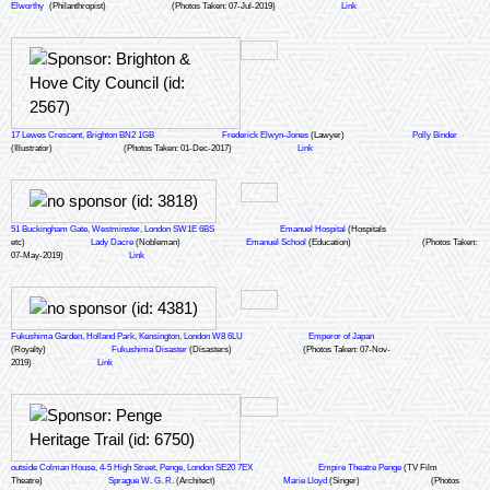
Elworthy
(Philanthropist)
(Photos Taken: 07-Jul-2019)
Link
17 Lewes Crescent, Brighton BN2 1GB
Frederick Elwyn-Jones
(Lawyer)
Polly Binder
(Illustrator)
(Photos Taken: 01-Dec-2017)
Link
51 Buckingham Gate, Westminster, London SW1E 6BS
Emanuel Hospital
(Hospitals
etc)
Lady Dacre
(Nobleman)
Emanuel School
(Education)
(Photos Taken:
07-May-2019)
Link
Fukushima Garden, Holland Park, Kensington, London W8 6LU
Emperor of Japan
(Royalty)
Fukushima Disaster
(Disasters)
(Photos Taken: 07-Nov-
2019)
Link
outside Colman House, 4-5 High Street, Penge, London SE20 7EX
Empire Theatre Penge
(TV Film
Theatre)
Sprague W. G. R.
(Architect)
Marie Lloyd
(Singer)
(Photos