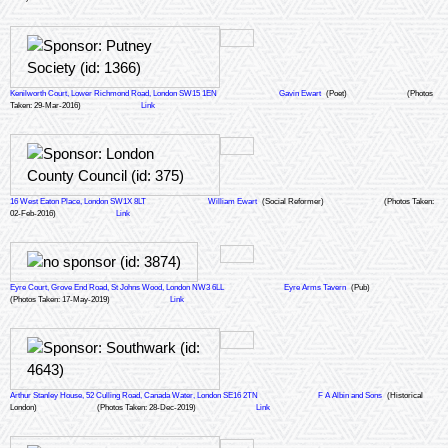
Kenilworth Court, Lower Richmond Road, London SW15 1EN
Gavin Ewart
(Poet)
(Photos
Taken: 29-Mar-2016)
Link
16 West Eaton Place, London SW1X 8LT
William Ewart
(Social Reformer)
(Photos Taken:
02-Feb-2016)
Link
Eyre Court, Grove End Road, St Johns Wood, London NW3 6LL
Eyre Arms Tavern
(Pub)
(Photos Taken: 17-May-2019)
Link
Arthur Stanley House, 52 Culling Road, Canada Water, London SE16 2TN
F A Albin and Sons
(Historical
London)
(Photos Taken: 28-Dec-2019)
Link