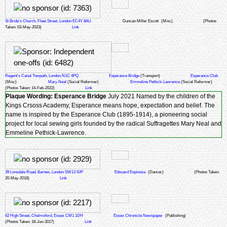
St Bride's Church, Fleet Street, London EC4Y 8AU
Duncan Miller Escott
(Misc)
(Photos
Taken: 03-May-2023)
Link
Regent's Canal Towpath, London N1C 4PQ
Esperance Bridge
(Transport)
Esperance Club
(Misc)
Mary Neal
(Social Reformer)
Emmeline Pethick-Lawrence
(Social Reformer)
(Photos Taken: 14-Feb-2022)
Link
Plaque Wording:
Esperance Bridge
July 2021 Named by the children of the
Kings Crsoss Academy, Esperance means hope, expectation and belief. The
name is inspired by the Esperance Club (1895-1914), a pioneering social
project for local sewing girls founded by the radical Suffragettes Mary Neal and
Emmeline Pethick-Lawrence.
39 Lonsdale Road, Barnes, London SW13 9JP
Edouard Espinosa
(Dancer)
(Photos Taken:
20-May-2018)
Link
62 High Street, Chelmsford, Essex CM1 1DH
Essex Chronicle Newspaper
(Publishing)
(Photos Taken: 18-Jun-2017)
Link