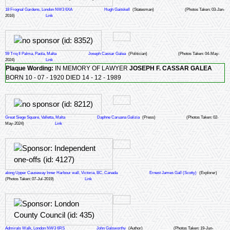
18 Frognal Gardens, London NW3 6XA
Hugh Gaitskell
(Statesman)
(Photos Taken: 03-Jan-
2016)
Link
59 Triq Il Palma, Paola, Malta
Joseph Cassar Galea
(Politician)
(Photos Taken: 04-May-
2024)
Link
Plaque Wording:
IN MEMORY OF LAWYER
JOSEPH F. CASSAR GALEA
BORN 10 - 07 - 1920 DIED 14 - 12 - 1989
Great Siege Square, Valletta, Malta
Daphne Caruana Galizia
(Press)
(Photos Taken: 02-
May-2024)
Link
along Upper Causeway Inner Harbour wall, Victoria, BC, Canada
Ernest James Gall (Scotty)
(Explorer)
(Photos Taken: 07-Jul-2019)
Link
Admirals Walk, London NW3 6RS
John Galsworthy
(Author)
(Photos Taken: 19-Jun-