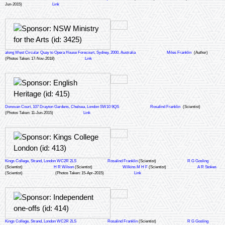
Jun-2015)
Link
along West Circular Quay to Opera House Forecourt, Sydney, 2000, Australia
Miles Franklin
(Author)
(Photos Taken: 17-Nov-2018)
Link
Donovan Court, 107 Drayton Gardens, Chelsea, London SW10 9QS
Rosalind Franklin
(Scientist)
(Photos Taken: 11-Jun-2015)
Link
Kings College, Strand, London WC2R 2LS
Rosalind Franklin
(Scientist)
R G Gosling
(Scientist)
H R Wilson
(Scientist)
Wilkins M H F
(Scientist)
A R Stokes
(Scientist)
(Photos Taken: 15-Apr-2015)
Link
Kings College, Strand, London WC2R 2LS
Rosalind Franklin
(Scientist)
R G Gosling