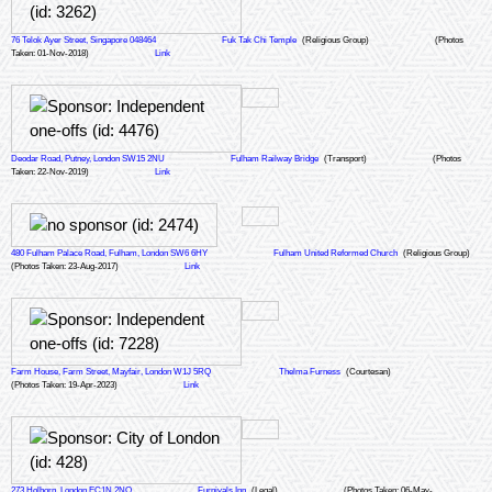
76 Telok Ayer Street, Singapore 048464
Fuk Tak Chi Temple
(Religious Group)
(Photos
Taken: 01-Nov-2018)
Link
Deodar Road, Putney, London SW15 2NU
Fulham Railway Bridge
(Transport)
(Photos
Taken: 22-Nov-2019)
Link
480 Fulham Palace Road, Fulham, London SW6 6HY
Fulham United Reformed Church
(Religious Group)
(Photos Taken: 23-Aug-2017)
Link
Farm House, Farm Street, Mayfair, London W1J 5RQ
Thelma Furness
(Courtesan)
(Photos Taken: 19-Apr-2023)
Link
273 Holborn, London EC1N 2NQ
Furnivals Inn
(Legal)
(Photos Taken: 06-May-