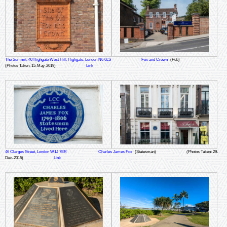
The Summit, 40 Highgate West Hill, Highgate, London N6 6LS
Fox and Crown
(Pub)
(Photos Taken: 15-May-2019)
Link
46 Clarges Street, London W1J 7ER
Charles James Fox
(Statesman)
(Photos Taken: 29-
Dec-2015)
Link