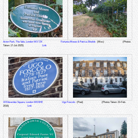
Acton Park, The Vale, London W3 7JX
Fortunia Moses & Patrica Shields
(Misc)
(Photos
Taken: 17-Jul-2025)
Link
19 Edwardes Square, London W8 6HE
Ugo Foscolo
(Poet)
(Photos Taken: 23-Feb-
2016)
Link