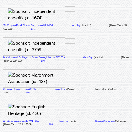
138 Croydon Road, Elmers End, London BR3 4DG
John Fry
(Medical)
(Photos Taken: 30-
Aug-2016)
Link
Guy's Hospital, Collingwood Street, Borough, London SE1 9RY
John Fry
(Medical)
(Photos
Taken: 29-Apr-2019)
Link
48 Bernard Street, London WC1N
Roger Fry
(Painter)
(Photos Taken: 21-Apr-
2015)
Link
33 Fitzroy Square, London W1T 6EU
Roger Fry
(Painter)
Omega Workshops
(Art Group)
(Photos Taken: 22-Jun-2015)
Link