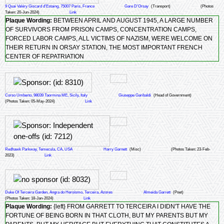
9 Quai Valéry Giscard d'Estaing, 75007 Paris, France
Gare D'Orsay
(Transport)
(Photos
Taken: 20-Jun-2024)
Link
Plaque Wording:
BETWEEN APRIL AND AUGUST 1945, A LARGE NUMBER
OF SURVIVORS FROM PRISON CAMPS, CONCENTRATION CAMPS,
FORCED LABOR CAMPS, ALL VICTIMS OF NAZISM, WERE WELCOME ON
THEIR RETURN IN ORSAY STATION, THE MOST IMPORTANT FRENCH
CENTER OF REPATRIATION
Corso Umberto, 98039 Taormina ME, Sicily, Italy
Giuseppe Garibaldi
(Head of Government)
(Photos Taken: 05-May-2024)
Link
Redhawk Parkway, Temecula, CA, USA
Harry Garnett
(Misc)
(Photos Taken: 23-Feb-
2023)
Link
Duke Of Terceira Garden, Angra do Heroísmo, Terceira, Azores
Almeida Garrett
(Poet)
(Photos Taken: 18-Jan-2024)
Link
Plaque Wording:
{left} FROM GARRETT TO TERCEIRA I DIDN'T HAVE THE
FORTUNE OF BEING BORN IN THAT CLOTH, BUT MY PARENTS BUT MY