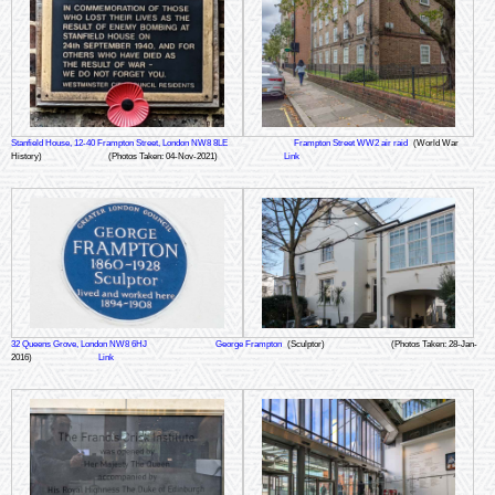
Stanfield House, 12-40 Frampton Street, London NW8 8LE
Frampton Street WW2 air raid
(World War
History)
(Photos Taken: 04-Nov-2021)
Link
32 Queens Grove, London NW8 6HJ
George Frampton
(Sculptor)
(Photos Taken: 28-Jan-
2016)
Link