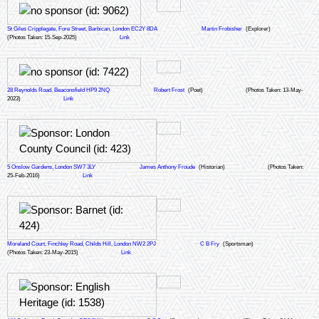
St Giles Cripplegate, Fore Street, Barbican, London EC2Y 8DA
Martin Frobisher
(Explorer)
(Photos Taken: 15-Sep-2025)
Link
28 Reynolds Road, Beaconsfield HP9 2NQ
Robert Frost
(Poet)
(Photos Taken: 13-May-
2023)
Link
5 Onslow Gardens, London SW7 3LY
James Anthony Froude
(Historian)
(Photos Taken:
25-Feb-2016)
Link
Moreland Court, Finchley Road, Childs Hill, London NW2 2PJ
C B Fry
(Sportsman)
(Photos Taken: 23-May-2015)
Link