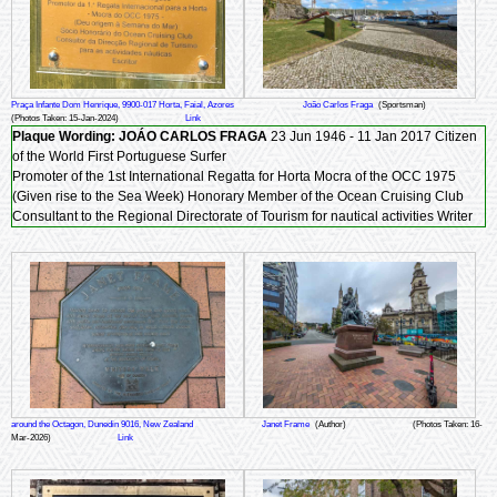
Praça Infante Dom Henrique, 9900-017 Horta, Faial, Azores
João Carlos Fraga
(Sportsman)
(Photos Taken: 15-Jan-2024)
Link
Plaque Wording:
JOÁO CARLOS FRAGA
23 Jun 1946 - 11 Jan 2017 Citizen
of the World First Portuguese Surfer
Promoter of the 1st International Regatta for Horta Mocra of the OCC 1975
(Given rise to the Sea Week) Honorary Member of the Ocean Cruising Club
Consultant to the Regional Directorate of Tourism for nautical activities Writer
around the Octagon, Dunedin 9016, New Zealand
Janet Frame
(Author)
(Photos Taken: 16-
Mar-2026)
Link