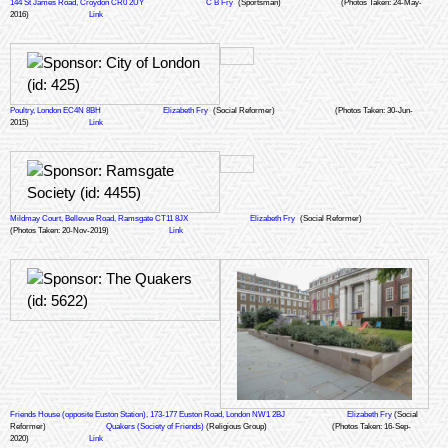
144 St James Road, Croydon CR0 2UY
C B Fry
(Sportsman)
(Photos Taken: 24-May-
2016)
Link
Poultry, London EC4N 8BH
Elizabeth Fry
(Social Reformer)
(Photos Taken: 30-Jun-
2015)
Link
Mildmay Court, Bellevue Road, Ramsgate CT11 8JX
Elizabeth Fry
(Social Reformer)
(Photos Taken: 20-Nov-2019)
Link
Friends House (opposite Euston Station), 173-177 Euston Road, London NW1 2BJ
Elizabeth Fry
(Social
Reformer)
Quakers (Society of Friends)
(Religious Group)
(Photos Taken: 16-Sep-
2020)
Link