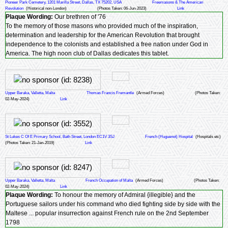
Pioneer Park Cemetery, 1201 Marilla Street, Dallas, TX 75202, USA
Freemasons & The American
Revolution
(Historical non-London)
(Photos Taken: 06-Jun-2023)
Link
Plaque Wording:
Our brethren of '76
To the memory of those masons who provided much of the inspiration,
determination and leadership for the American Revolution that brought
independence to the colonists and established a free nation under God in
America. The high noon club of Dallas dedicates this tablet.
Upper Baraka, Valletta, Malta
Thomas Francis Fremantle
(Armed Forces)
(Photos Taken:
02-May-2024)
Link
St Lukes C Of E Primary School, Bath Street, London EC1V 3SJ
French (Huguenot) Hospital
(Hospitals etc)
(Photos Taken: 21-Jan-2019)
Link
Upper Baraka, Valletta, Malta
French Occupation of Malta
(Armed Forces)
(Photos Taken:
02-May-2024)
Link
Plaque Wording:
To honour the memory of Admiral {illegible} and the
Portuguese sailors under his command who died fighting side by side with the
Maltese ... popular insurrection against French rule on the 2nd September
1798