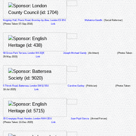
Kingsley Hall, Powis Road, Bromley-by-Bow, London E3 3HJ
Mahatma Gandhi
(Social Reformer)
(Photos Taken: 07-Sep-2016)
Link
58 Grove Park Terrace, London W4 3QE
Joseph Michael Gandy
(Architect)
(Photos Taken:
29-May-2015)
Link
5 Thirsk Road, Battersea, London SW11 5SU
Caroline Ganley
(Politician)
(Photos Taken:
18-Jul-2025)
Link
35 Crespigny Road, Hendon, London NW4 3DU
Juan Pujol Garcia
(Armed Forces)
(Photos Taken: 13-Dec-2020)
Link