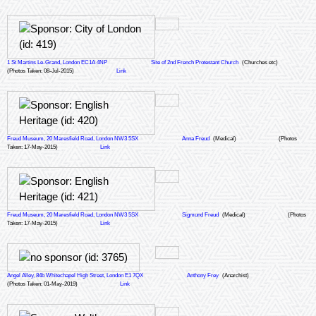
1 St Martins Le-Grand, London EC1A 4NP
Site of 2nd French Protestant Church
(Churches etc)
(Photos Taken: 08-Jul-2015)
Link
Freud Museum, 20 Maresfield Road, London NW3 5SX
Anna Freud
(Medical)
(Photos
Taken: 17-May-2015)
Link
Freud Museum, 20 Maresfield Road, London NW3 5SX
Sigmund Freud
(Medical)
(Photos
Taken: 17-May-2015)
Link
Angel Alley, 84b Whitechapel High Street, London E1 7QX
Anthony Frey
(Anarchist)
(Photos Taken: 01-May-2019)
Link