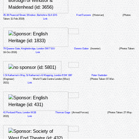
35-36 Peascod Street, Windsor, Berkshire SL4 1DS
Fred Fuzzens
(Historian)
(Photos
Taken: 11-Feb-2019)
Link
79 Queens Gate, Knightsbridge, London SW7 5JU
Dennis Gabor
(Inventor)
(Photos Taken:
18-Oct-2016)
Link
1 St Katharine's Way, St Katharine's & Wapping, London E1W 1BF
Peter Gadsden
(Engineer)
World Trade Centre London (Misc)
(Photos Taken: 07-Mar-
2021)
Link
41 Portland Place, London W1B
Thomas Gage
(Armed Forces)
(Photos Taken: 27-May-
2015)
Link