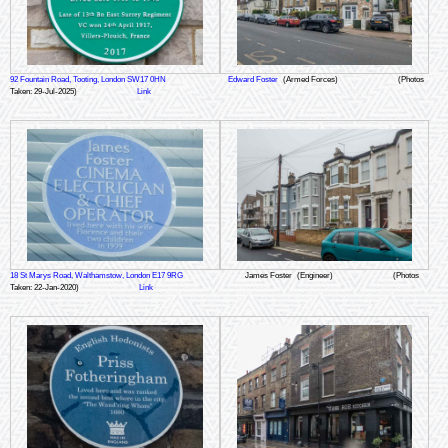
92 Fountain Road, Tooting, London SW17 0HN
Edward Foster
(Armed Forces)
(Photos
Taken: 29-Jul-2025)
Link
18 St Marys Road, Walthamstow, London E17 9RG
James Foster
(Engineer)
(Photos
Taken: 22-Jan-2020)
Link