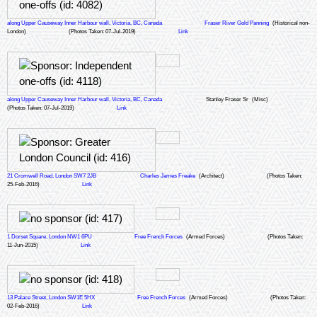
along Upper Causeway Inner Harbour wall, Victoria, BC, Canada
Fraser River Gold Panning
(Historical non-
London)
(Photos Taken: 07-Jul-2019)
Link
along Upper Causeway Inner Harbour wall, Victoria, BC, Canada
Stanley Fraser Sr
(Misc)
(Photos Taken: 07-Jul-2019)
Link
21 Cromwell Road, London SW7 2JB
Charles James Freake
(Architect)
(Photos Taken:
25-Feb-2016)
Link
1 Dorset Square, London NW1 6PU
Free French Forces
(Armed Forces)
(Photos Taken:
11-Jun-2015)
Link
13 Palace Street, London SW1E 5HX
Free French Forces
(Armed Forces)
(Photos Taken:
02-Feb-2016)
Link