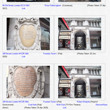
90 Old Street, London EC1V 9AX
Priss Fotheringham
(Courtesan)
(Photos Taken: 27-Apr-
2017)
Link
109 Strand, London WC2R 0AA
Fountain Tavern
(Pub)
(Photos Taken: 22-Jun-
2015)
Link
109 Strand, London WC2R 0AA
Fountain Tavern
(Pub)
Robert Walpole
(Head of
Government)
Coal Hole
(Pub)
Wolf Club
(TV Film Theatre)
Edmund Kean
(Actor)
(Photos Taken: 15-Apr-2015)
Link