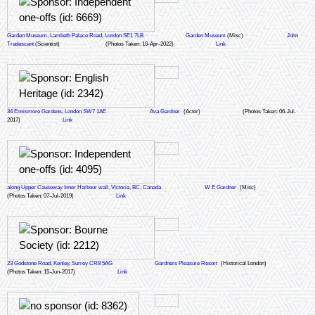
Garden Museum, Lambeth Palace Road, London SE1 7LB
Garden Museum
(Misc)
John
Tradescant
(Scientist)
(Photos Taken: 10-Apr-2022)
Link
34 Ennismore Gardens, London SW7 1AE
Ava Gardner
(Actor)
(Photos Taken: 06-Jul-
2017)
Link
along Upper Causeway Inner Harbour wall, Victoria, BC, Canada
W E Gardner
(Misc)
(Photos Taken: 07-Jul-2019)
Link
23 Godstone Road, Kenley, Surrey CR8 5AG
Gardners Pleasure Resort
(Historical London)
(Photos Taken: 15-Jun-2017)
Link