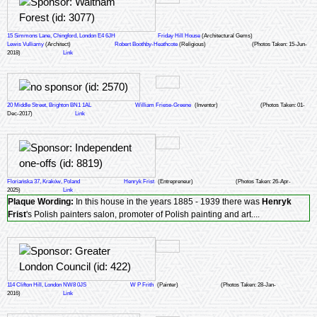
15 Simmons Lane, Chingford, London E4 6JH
Friday Hill House
(Architectural Gems)
Lewis Vulliamy
(Architect)
Robert Boothby-Heathcote
(Religious)
(Photos Taken: 15-Jun-
2018)
Link
20 Middle Street, Brighton BN1 1AL
William Friese-Greene
(Inventor)
(Photos Taken: 01-
Dec-2017)
Link
Floriańska 37, Kraków, Poland
Henryk Frist
(Entrepreneur)
(Photos Taken: 26-Apr-
2025)
Link
Plaque Wording:
In this house in the years 1885 - 1939 there was
Henryk
Frist
's Polish painters salon, promoter of Polish painting and art....
114 Clifton Hill, London NW8 0JS
W P Frith
(Painter)
(Photos Taken: 28-Jan-
2016)
Link