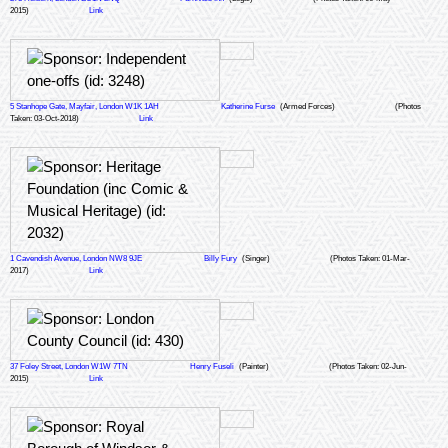
2015)
Link
5 Stanhope Gate, Mayfair, London W1K 1AH
Katherine Furse
(Armed Forces)
(Photos
Taken: 03-Oct-2018)
Link
1 Cavendish Avenue, London NW8 9JE
Billy Fury
(Singer)
(Photos Taken: 01-Mar-
2017)
Link
37 Foley Street, London W1W 7TN
Henry Fuseli
(Painter)
(Photos Taken: 02-Jun-
2015)
Link