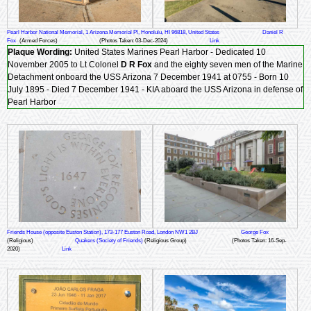
Pearl Harbor National Memorial, 1 Arizona Memorial Pl, Honolulu, HI 96818, United States
Daniel R
Fox
(Armed Forces)
(Photos Taken: 03-Dec-2024)
Link
Plaque Wording:
United States Marines Pearl Harbor - Dedicated 10
November 2005 to Lt Colonel
D R Fox
and the eighty seven men of the Marine
Detachment onboard the USS Arizona 7 December 1941 at 0755 - Born 10
July 1895 - Died 7 December 1941 - KIA aboard the USS Arizona in defense of
Pearl Harbor
Friends House (opposite Euston Station), 173-177 Euston Road, London NW1 2BJ
George Fox
(Religious)
Quakers (Society of Friends)
(Religious Group)
(Photos Taken: 16-Sep-
2020)
Link