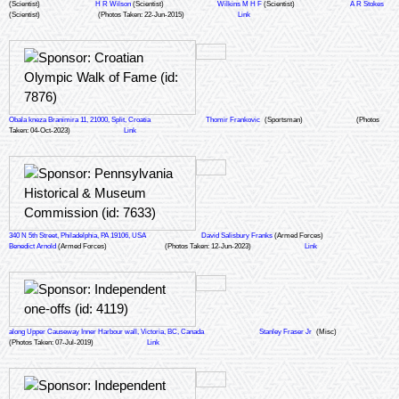
(Scientist)
H R Wilson
(Scientist)
Wilkins M H F
(Scientist)
A R Stokes
(Scientist)
(Photos Taken: 22-Jun-2015)
Link
Obala kneza Branimira 11, 21000, Split, Croatia
Thomir Frankovic
(Sportsman)
(Photos
Taken: 04-Oct-2023)
Link
340 N 5th Street, Philadelphia, PA 19106, USA
David Salisbury Franks
(Armed Forces)
Benedict Arnold
(Armed Forces)
(Photos Taken: 12-Jun-2023)
Link
along Upper Causeway Inner Harbour wall, Victoria, BC, Canada
Stanley Fraser Jr
(Misc)
(Photos Taken: 07-Jul-2019)
Link