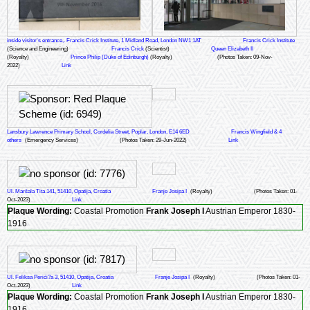
inside visitor's entrance,. Francis Crick Institute, 1 Midland Road, London NW1 1AT
Francis Crick Institute
(Science and Engineering)
Francis Crick
(Scientist)
Queen Elizabeth II
(Royalty)
Prince Philip (Duke of Edinburgh)
(Royalty)
(Photos Taken: 09-Nov-
2022)
Link
Lansbury Lawrence Primary School, Cordelia Street, Poplar, London, E14 6ED
Francis Wingfield & 4
others
(Emergency Services)
(Photos Taken: 29-Jun-2022)
Link
Ul. Maršala Tita 141, 51410, Opatija, Croatia
Franje Josipa I
(Royalty)
(Photos Taken: 01-
Oct-2023)
Link
Plaque Wording:
Coastal Promotion
Frank Joseph I
Austrian Emperor 1830-
1916
Ul. Feliksa Perići?a 3, 51410, Opatija, Croatia
Franje Josipa I
(Royalty)
(Photos Taken: 01-
Oct-2023)
Link
Plaque Wording:
Coastal Promotion
Frank Joseph I
Austrian Emperor 1830-
1916