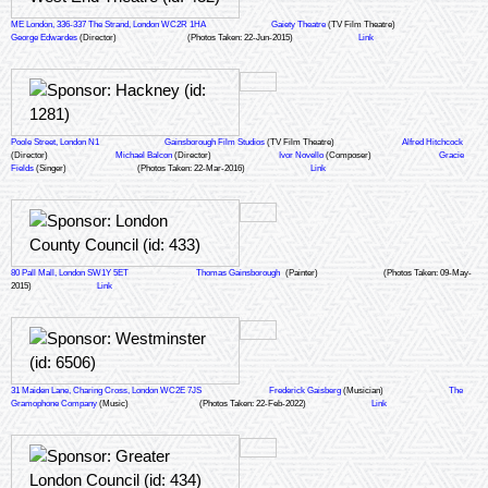
ME London, 336-337 The Strand, London WC2R 1HA
Gaiety Theatre
(TV Film Theatre)
George Edwardes
(Director)
(Photos Taken: 22-Jun-2015)
Link
Poole Street, London N1
Gainsborough Film Studios
(TV Film Theatre)
Alfred Hitchcock
(Director)
Michael Balcon
(Director)
Ivor Novello
(Composer)
Gracie
Fields
(Singer)
(Photos Taken: 22-Mar-2016)
Link
80 Pall Mall, London SW1Y 5ET
Thomas Gainsborough
(Painter)
(Photos Taken: 09-May-
2015)
Link
31 Maiden Lane, Charing Cross, London WC2E 7JS
Frederick Gaisberg
(Musician)
The
Gramophone Company
(Music)
(Photos Taken: 22-Feb-2022)
Link