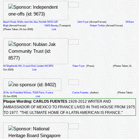
Beach Road, Wells-next-the-Sea, Norfolk NR23 1AT
John Fryer
(Armed Forces)
William
Bligh
(Armed Forces)
HMS Bounty
(Transport)
Robert Tinkler
(Armed Forces)
(Photos Taken: 24-Jun-2026)
Link
64 Shepherds Hill, Crouch End, London N6 5RN
Peter Fryer
(Press)
(Photos Taken: 11-
Oct-2024)
Link
20 Av. du Président Wilson, 75116 Paris, France
Carlos Fuentes
(Author)
(Photos Taken:
22-Jun-2024)
Link
Plaque Wording:
CARLOS FUENTES
1928-2012 WRITER AND
AMBASSADOR OF MEXICO TO FRANCE LIVED IN THIS HOUSE FROM 1975
TO 1977. "THE ULTIMATE HOME OF A LATIN AMERICAN IS FRANCE."