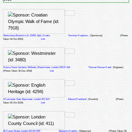
Obala kneza Branimira 11, 21000, Split, Croatia
Tomislav Franjkovic
(Sportsman)
(Photos
Taken: 04-Oct-2023)
Link
Victoria Tower Gardens, Millbank, Westminster, London SW1P 3JA
Thomas Peirson Frank
(Engineer)
(Photos Taken: 30-Dec-2018)
Link
14 Lancaster Gate, Bayswater, London W2 3LH
Edward Frankland
(Scientist)
(Photos
Taken: 05-Oct-2019)
Link
36 Craven Street, London WC2N 5NF
Benjamin Franklin
(Statesman)
(Photos Taken: 05-