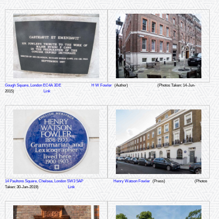
Gough Square, London EC4A 3DE
H W Fowler
(Author)
(Photos Taken: 14-Jun-
2015)
Link
14 Paultons Square, Chelsea, London SW3 5AP
Henry Watson Fowler
(Press)
(Photos
Taken: 30-Jan-2019)
Link