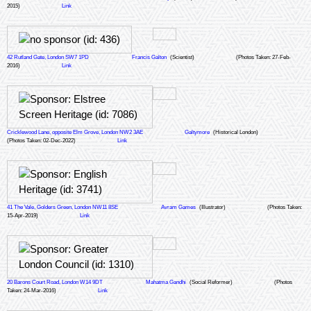
2015)
Link
42 Rutland Gate, London SW7 1PD
Francis Galton
(Scientist)
(Photos Taken: 27-Feb-
2016)
Link
Cricklewood Lane, opposite Elm Grove, London NW2 3AE
Galtymore
(Historical London)
(Photos Taken: 02-Dec-2022)
Link
41 The Vale, Golders Green, London NW11 8SE
Avram Games
(Illustrator)
(Photos Taken:
15-Apr-2019)
Link
20 Barons Court Road, London W14 9DT
Mahatma Gandhi
(Social Reformer)
(Photos
Taken: 24-Mar-2016)
Link