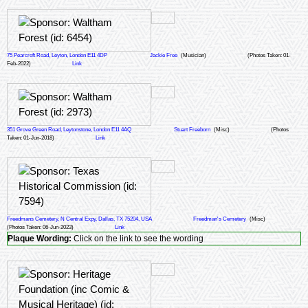
75 Pearcroft Road, Leyton, London E11 4DP
Jackie Free
(Musician)
(Photos Taken: 01-
Feb-2022)
Link
351 Grove Green Road, Leytonstone, London E11 4AQ
Stuart Freeborn
(Misc)
(Photos
Taken: 01-Jun-2018)
Link
Freedmans Cemetery, N Central Expy, Dallas, TX 75204, USA
Freedman's Cemetery
(Misc)
(Photos Taken: 06-Jun-2023)
Link
Plaque Wording:
Click on the link to see the wording