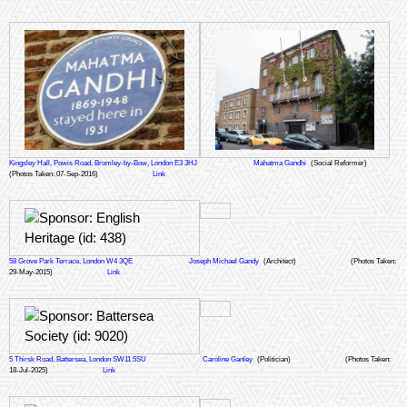
Kingsley Hall, Powis Road, Bromley-by-Bow, London E3 3HJ
Mahatma Gandhi
(Social Reformer)
(Photos Taken: 07-Sep-2016)
Link
58 Grove Park Terrace, London W4 3QE
Joseph Michael Gandy
(Architect)
(Photos Taken:
29-May-2015)
Link
5 Thirsk Road, Battersea, London SW11 5SU
Caroline Ganley
(Politician)
(Photos Taken:
18-Jul-2025)
Link