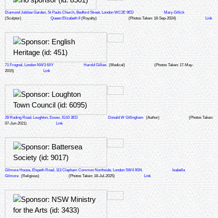
Diamond Jubilee Garden, St Pauls Church, Bedford Street, London WC2E 9ED
Mary Gillick
(Sculptor)
Queen Elizabeth II
(Royalty)
(Photos Taken: 18-Sep-2024)
Link
71 Frognal, London NW3 6XY
Harold Gillies
(Medical)
(Photos Taken: 17-May-
2015)
Link
28 Roding Road, Loughton, Essex, IG10 3ED
Donald W Gillingham
(Author)
(Photos Taken:
07-Jun-2021)
Link
Gilmore House, Elspeth Road, 113 Clapham Common Northside, London SW4 9SN
Isabella
Gilmore
(Religious)
(Photos Taken: 18-Jul-2025)
Link