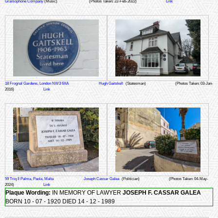
Gramophone Company
(Music)
(Photos Taken: 22-Feb-2022)
Link
18 Frognal Gardens, London NW3 6XA
Hugh Gaitskell
(Statesman)
(Photos Taken: 03-Jan-
2016)
Link
59 Triq Il Palma, Paola, Malta
Joseph Cassar Galea
(Politician)
(Photos Taken: 04-May-
2024)
Link
Plaque Wording:
IN MEMORY OF LAWYER
JOSEPH F. CASSAR GALEA
BORN 10 - 07 - 1920 DIED 14 - 12 - 1989