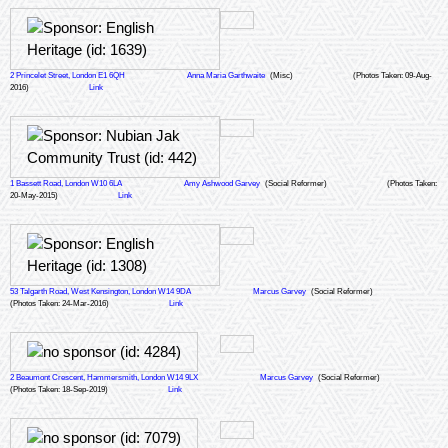
2 Princelet Street, London E1 6QH
Anna Maria Garthwaite
(Misc)
(Photos Taken: 09-Aug-
2016)
Link
1 Bassett Road, London W10 6LA
Amy Ashwood Garvey
(Social Reformer)
(Photos Taken:
20-May-2015)
Link
53 Talgarth Road, West Kensington, London W14 9DA
Marcus Garvey
(Social Reformer)
(Photos Taken: 24-Mar-2016)
Link
2 Beaumont Crescent, Hammersmith, London W14 9LX
Marcus Garvey
(Social Reformer)
(Photos Taken: 18-Sep-2019)
Link