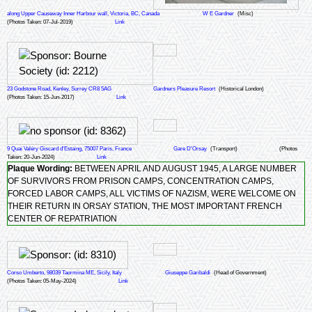
along Upper Causeway Inner Harbour wall, Victoria, BC, Canada
W E Gardner
(Misc)
(Photos Taken: 07-Jul-2019)
Link
23 Godstone Road, Kenley, Surrey CR8 5AG
Gardners Pleasure Resort
(Historical London)
(Photos Taken: 15-Jun-2017)
Link
9 Quai Valéry Giscard d'Estaing, 75007 Paris, France
Gare D'Orsay
(Transport)
(Photos
Taken: 20-Jun-2024)
Link
Plaque Wording:
BETWEEN APRIL AND AUGUST 1945, A LARGE NUMBER
OF SURVIVORS FROM PRISON CAMPS, CONCENTRATION CAMPS,
FORCED LABOR CAMPS, ALL VICTIMS OF NAZISM, WERE WELCOME ON
THEIR RETURN IN ORSAY STATION, THE MOST IMPORTANT FRENCH
CENTER OF REPATRIATION
Corso Umberto, 98039 Taormina ME, Sicily, Italy
Giuseppe Garibaldi
(Head of Government)
(Photos Taken: 05-May-2024)
Link