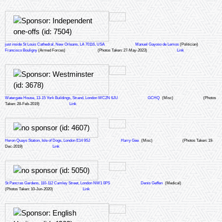
just inside St Louis Cathedral, New Orleans, LA 70116, USA
Manuel Gayoso de Lemos
(Politician)
Francisco Bouligny
(Armed Forces)
(Photos Taken: 27-May-2023)
Link
Watergate House, 13-15 York Buildings, Strand, London WC2N 6JU
GCHQ
(Misc)
(Photos
Taken: 28-Feb-2019)
Link
Heron Quays Station, Isle of Dogs, London E14 9SJ
Harry Gee
(Misc)
(Photos Taken: 19-
Dec-2019)
Link
St Pancras Gardens, 110-112 Camley Street, London NW1 0PS
Denis Geffen
(Medical)
(Photos Taken: 10-Jun-2020)
Link