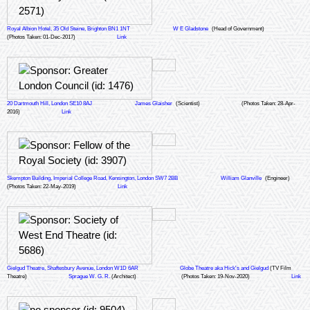
Royal Albion Hotel, 35 Old Steine, Brighton BN1 1NT
W E Gladstone
(Head of Government)
(Photos Taken: 01-Dec-2017)
Link
20 Dartmouth Hill, London SE10 8AJ
James Glaisher
(Scientist)
(Photos Taken: 28-Apr-
2016)
Link
Skempton Building, Imperial College Road, Kensington, London SW7 2BB
William Glanville
(Engineer)
(Photos Taken: 22-May-2019)
Link
Gielgud Theatre, Shaftesbury Avenue, London W1D 6AR
Globe Theatre aka Hick's and Gielgud
(TV Film
Theatre)
Sprague W. G. R.
(Architect)
(Photos Taken: 19-Nov-2020)
Link