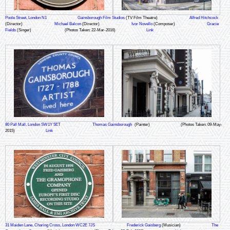
Poole Street, London N1
Gainsborough Film Studios
(TV Film Theatre)
Alfred Hitchcock
(Director)
Michael Balcon
(Director)
Ivor Novello
(Composer)
Gracie
Fields
(Singer)
(Photos Taken: 22-Mar-2016)
Link
80 Pall Mall, London SW1Y 5ET
Thomas Gainsborough
(Painter)
(Photos Taken: 09-May-
2015)
Link
31 Maiden Lane, Charing Cross, London WC2E 7JS
Frederick Gaisberg
(Musician)
The