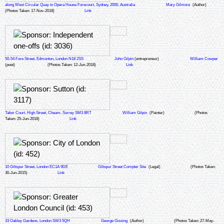
along West Circular Quay to Opera House Forecourt, Sydney, 2000, Australia
Mary Gilmore
(Author)
(Photos Taken: 17-Nov-2018)
Link
50-54 Fore Street, Edmonton, London N18 2SS
John Gilpin
(entrepreneur)
William Cowper
(poet)
(Photos Taken: 12-Jun-2018)
Link
Tabor Court, High Street, Cheam, Surrey SM3 8RT
William Gilpin
(Painter)
(Photos
Taken: 25-Jun-2018)
Link
10 Giltspur Street, London EC1A 9DE
Giltspur Street Compter Site
(Legal)
(Photos Taken:
30-Jun-2015)
Link
33 Oakley Gardens, London SW3 5QH
George Gissing
(Author)
(Photos Taken: 27-May-