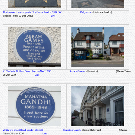
Cricklewood Lane, opposite Elm Grove, London NW2 3AE
Galtymore
(Historical London)
(Photos Taken: 02-Dec-2022)
Link
41 The Vale, Golders Green, London NW11 8SE
Avram Games
(Illustrator)
(Photos Taken:
15-Apr-2019)
Link
20 Barons Court Road, London W14 9DT
Mahatma Gandhi
(Social Reformer)
(Photos
Taken: 24-Mar-2016)
Link