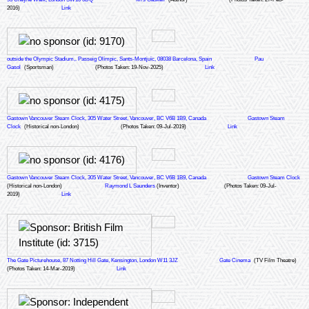
2016)
Link
outside the Olympic Stadium,. Passeig Olímpic, Sants-Montjuïc, 08038 Barcelona, Spain
Pau
Gasol
(Sportsman)
(Photos Taken: 19-Nov-2025)
Link
Gastown Vancouver Steam Clock, 305 Water Street, Vancouver, BC V6B 1B9, Canada
Gastown Steam
Clock
(Historical non-London)
(Photos Taken: 09-Jul-2019)
Link
Gastown Vancouver Steam Clock, 305 Water Street, Vancouver, BC V6B 1B9, Canada
Gastown Steam Clock
(Historical non-London)
Raymond L Saunders
(Inventor)
(Photos Taken: 09-Jul-
2019)
Link
The Gate Picturehouse, 87 Notting Hill Gate, Kensington, London W11 3JZ
Gate Cinema
(TV Film Theatre)
(Photos Taken: 14-Mar-2019)
Link