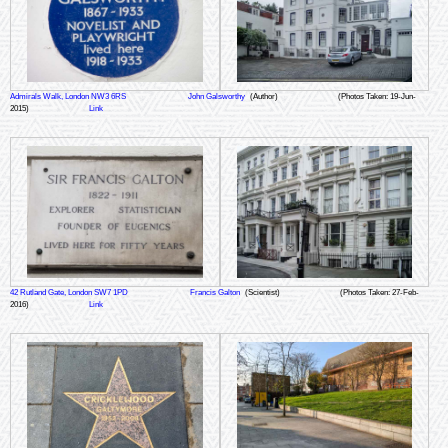
Admirals Walk, London NW3 6RS
John Galsworthy
(Author)
(Photos Taken: 19-Jun-
2015)
Link
42 Rutland Gate, London SW7 1PD
Francis Galton
(Scientist)
(Photos Taken: 27-Feb-
2016)
Link