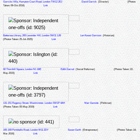
Garricks Villa, Hampton Court Road, London TW12 2EJ
David Garrick
(Director)
(Photos
Taken: 09-Oct-2016)
Link
Battersea Library, 265 Lavender Hill, London SW11 1JB
Len Kwesi Garrison
(Historian)
(Photos Taken: 25-Jul-2025)
Link
60 Thornhill Square, London N1 1BE
Edith Garrud
(Social Reformer)
(Photos Taken: 22-
May-2015)
Link
131-151 Regency Street, Westminster, London SW1P 4AH
Mair Garside
(Politician)
(Photos Taken: 05-May-2019)
Link
165-169 Portobello Road, London W11 2DY
Susan Garth
(Entrepreneur)
(Photos Taken: 14-
Mar-2016)
Link