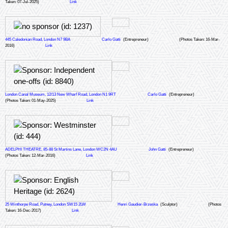
Taken: 07-Jul-2025)
Link
developments have been the result of the commitment of the local community,
the Greater London Council and the London Borough of Southwark.
445 Caledonian Road, London N7 9BA
Carlo Gatti
(Entrepreneur)
(Photos Taken: 16-Mar-
2016)
Link
London Canal Museum, 12/13 New Wharf Road, London N1 9RT
Carlo Gatti
(Entrepreneur)
(Photos Taken: 01-May-2025)
Link
ADELPHI THEATRE, 85-88 St Martins Lane, London WC2N 4AU
John Gatti
(Entrepreneur)
(Photos Taken: 12-Mar-2016)
Link
25 Winthorpe Road, Putney, London SW15 2LW
Henri Gaudier-Brzeska
(Sculptor)
(Photos
Taken: 16-Dec-2017)
Link