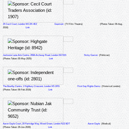
25 Cecil Court, London WC2N 4EZ
Gaumont
(TV Film Theatre)
(Photos Taken: 09-Aug-
2016)
Link
Jacksons Lane Arts Centre, 269A Archway Road, London N6 5SS
Nicky Gavron
(Politician)
(Photos Taken: 05-May-2025)
Link
The Bowlby Centre, 1 Highbury Crescent, London N5 1RN
First Gay Rights Demo
(Historical London)
(Photos Taken: 06-Feb-2018)
Link
Aaron Gayle Court, 20 Partridge Way, Wood Green, London N22 8DT
Aaron Gayle
(Medical)
(Photos Taken: 29-Jun-2026)
Link