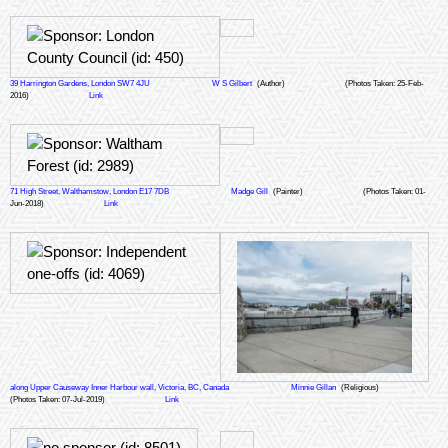
39 Harrington Gardens, London SW7 4JU
W S Gilbert
(Author)
(Photos Taken: 25-Feb-
2016)
Link
71 High Street, Walthamstow, London E17 7DB
Madge Gill
(Painter)
(Photos Taken: 01-
Jun-2018)
Link
along Upper Causeway Inner Harbour wall, Victoria, BC, Canada
Minnie Gillan
(Religious)
(Photos Taken: 07-Jul-2019)
Link