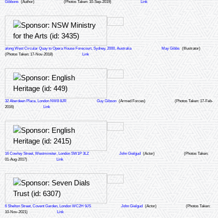
Gibbons
(Author)
(Photos Taken: 10-Sep-2019)
Link
along West Circular Quay to Opera House Forecourt, Sydney, 2000, Australia
May Gibbs
(Illustrator)
(Photos Taken: 17-Nov-2018)
Link
32 Aberdeen Place, London NW8 8JR
Guy Gibson
(Armed Forces)
(Photos Taken: 17-Feb-
2016)
Link
16 Cowley Street, Westminster, London SW1P 3LZ
John Gielgud
(Actor)
(Photos Taken:
01-Aug-2017)
Link
6 Shelton Street, Covent Garden, London WC2H 9JS
John Gielgud
(Actor)
(Photos Taken:
10-Nov-2021)
Link