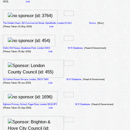
2015)
Link
The Golden Heart, 110 Commercial Street, Spitalfields, London E1 6LZ
Gizmo
(Misc)
(Photos Taken: 01-May-2019)
Link
Dollis Hill House, Gladstone Park, London NW2
W E Gladstone
(Head of Government)
(Photos Taken: 25-Apr-2016)
Link
11 Carlton House Terrace, London, SW1Y 5AH
W E Gladstone
(Head of Government)
(Photos Taken: 05-Jun-2015)
Link
Eglinton Primary School, Paget Rise, London SE18 3PY
W E Gladstone
(Head of Government)
(Photos Taken: 01-Sep-2016)
Link