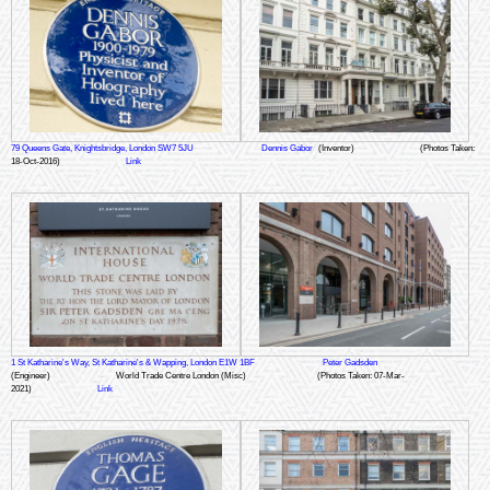
79 Queens Gate, Knightsbridge, London SW7 5JU
Dennis Gabor
(Inventor)
(Photos Taken:
18-Oct-2016)
Link
1 St Katharine's Way, St Katharine's & Wapping, London E1W 1BF
Peter Gadsden
(Engineer)
World Trade Centre London (Misc)
(Photos Taken: 07-Mar-
2021)
Link