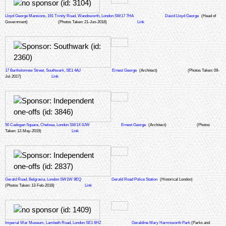
Lloyd George Mansions, 191 Trinity Road, Wandsworth, London SW17 7HA
David Lloyd George
(Head of
Government)
(Photos Taken: 21-Jun-2018)
Link
17 Bartholomew Street, Southwark, SE1 4AJ
Ernest George
(Architect)
(Photos Taken: 09-
Jul-2017)
Link
50 Cadogan Square, Chelsea, London SW1X 0JW
Ernest George
(Architect)
(Photos
Taken: 12-May-2019)
Link
Gerald Road, Belgravia, London SW1W 9EQ
Gerald Road Police Station
(Historical London)
(Photos Taken: 13-Feb-2018)
Link
Imperial War Museum, Lambeth Road, London SE1 6HZ
Geraldine Mary Harmsworth Park
(Parks and