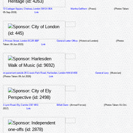
72 Cadogan Square, Chelsea, London SW1X 0EA
Martha Gellhorn
(Press)
(Photos Taken:
05-Sep-2019)
Link
1 Princes Street, London EC2R 8BP
General Letter Office
(Historical London)
(Photos
Taken: 30-Jun-2015)
Link
on pavement outside 26 Craven Park Road, Harlesden, London NW10 8SE
General Levy
(Musician)
(Photos Taken: 09-Jul-2026)
Link
1 Lynn Road, Ely, Cambs CB7 4EG
Billett Genn
(Armed Forces)
(Photos Taken: 01-Oct-
2017)
Link