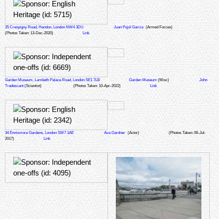
35 Crespigny Road, Hendon, London NW4 3DU
Juan Pujol Garcia
(Armed Forces)
(Photos Taken: 13-Dec-2020)
Link
Garden Museum, Lambeth Palace Road, London SE1 7LB
Garden Museum
(Misc)
John
Tradescant
(Scientist)
(Photos Taken: 10-Apr-2022)
Link
34 Ennismore Gardens, London SW7 1AE
Ava Gardner
(Actor)
(Photos Taken: 06-Jul-
2017)
Link