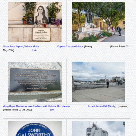
Great Siege Square, Valletta, Malta
Daphne Caruana Galizia
(Press)
(Photos Taken: 02-
May-2024)
Link
along Upper Causeway Inner Harbour wall, Victoria, BC, Canada
Ernest James Gall (Scotty)
(Explorer)
(Photos Taken: 07-Jul-2019)
Link