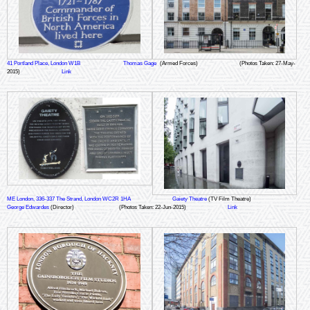
41 Portland Place, London W1B
Thomas Gage
(Armed Forces)
(Photos Taken: 27-May-
2015)
Link
ME London, 336-337 The Strand, London WC2R 1HA
Gaiety Theatre
(TV Film Theatre)
George Edwardes
(Director)
(Photos Taken: 22-Jun-2015)
Link