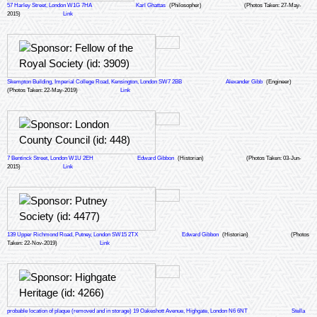
57 Harley Street, London W1G 7HA
Karl Ghattas
(Philosopher)
(Photos Taken: 27-May-
2015)
Link
Skempton Building, Imperial College Road, Kensington, London SW7 2BB
Alexander Gibb
(Engineer)
(Photos Taken: 22-May-2019)
Link
7 Bentinck Street, London W1U 2EH
Edward Gibbon
(Historian)
(Photos Taken: 03-Jun-
2015)
Link
139 Upper Richmond Road, Putney, London SW15 2TX
Edward Gibbon
(Historian)
(Photos
Taken: 22-Nov-2019)
Link
probable location of plaque (removed and in storage) 19 Oakeshott Avenue, Highgate, London N6 6NT
Stella