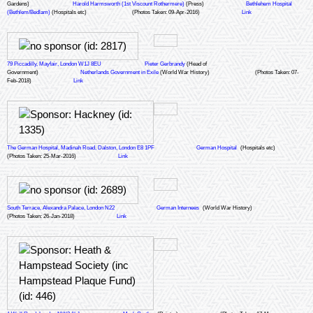
Gardens)
Harold Harmsworth (1st Viscount Rothermere)
(Press)
Bethlehem Hospital
(Bethlem/Bedlam)
(Hospitals etc)
(Photos Taken: 09-Apr-2016)
Link
79 Piccadilly, Mayfair, London W1J 8EU
Pieter Gerbrandy
(Head of
Government)
Netherlands Government in Exile
(World War History)
(Photos Taken: 07-
Feb-2018)
Link
The German Hospital, Madinah Road, Dalston, London E8 1PF
German Hospital
(Hospitals etc)
(Photos Taken: 25-Mar-2016)
Link
South Terrace, Alexandra Palace, London N22
German Internees
(World War History)
(Photos Taken: 26-Jan-2018)
Link