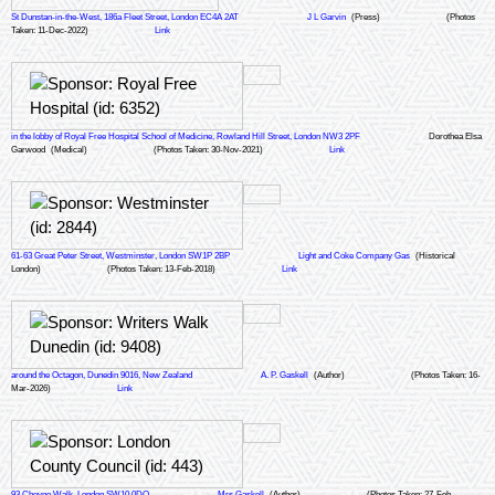
St Dunstan-in-the-West, 186a Fleet Street, London EC4A 2AT
J L Garvin
(Press)
(Photos
Taken: 11-Dec-2022)
Link
in the lobby of Royal Free Hospital School of Medicine, Rowland Hill Street, London NW3 2PF
Dorothea Elsa
Garwood
(Medical)
(Photos Taken: 30-Nov-2021)
Link
61-63 Great Peter Street, Westminster, London SW1P 2BP
Light and Coke Company Gas
(Historical
London)
(Photos Taken: 13-Feb-2018)
Link
around the Octagon, Dunedin 9016, New Zealand
A. P. Gaskell
(Author)
(Photos Taken: 16-
Mar-2026)
Link
93 Cheyne Walk, London SW10 0DQ
Mrs Gaskell
(Author)
(Photos Taken: 27-Feb-