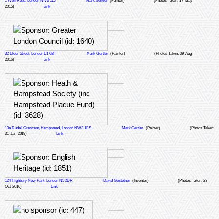
1 Well Road, London NW3 1LJ
Mark Gertler
(Painter)
(Photos Taken: 17-May-
2015)
Link
32 Elder Street, London E1 6BT
Mark Gertler
(Painter)
(Photos Taken: 09-Aug-
2016)
Link
13a Rudall Crescent, Hampstead, London NW3 1RS
Mark Gertler
(Painter)
(Photos Taken:
31-Jan-2019)
Link
124 Highbury New Park, London N5 2DR
David Gestetner
(Inventor)
(Photos Taken: 23-
Oct-2016)
Link