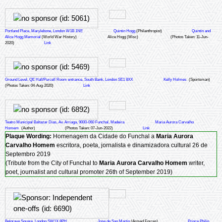
Portland Place, Marylebone, London W1B 1NE
Quintin Hogg
(Philanthropist)
Quintin and
Alice Hogg Memorial
(World War History)
Alice Hogg (Misc)
(Photos Taken: 11-Jun-
2020)
Link
Ground Level, QE Hall/Purcell Room entrance, South Bank, London SE1 8XX
Kelly Holmes
(Sportsman)
(Photos Taken: 04-Aug-2020)
Link
Teatro Municipal Baltazar Dias, Av. Arriaga, 9000-060 Funchal, Madeira
Maria Aurora Carvalho
Homem
(Author)
(Photos Taken: 07-Jun-2022)
Link
Plaque Wording:
Homenagem da Cidade do Funchal a
Maria Aurora
Carvalho Homem
escritora, poeta, jornalista e dinamizadora cultural 26 de
Septembro 2019
(Tribute from the City of Funchal to
Maria Aurora Carvalho Homem
writer,
poet, journalist and cultural promoter 26th of September 2019)
Belgrave Square, London SW1X 8PH
Jose de San Martin
(Armed Forces)
Prince Philip