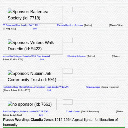
55 Battersea Rise, London SW11 1HH
Pamela Hansford Johnson
(Author)
(Photos Taken:
27-Aug-2023)
Link
around the Octagon, Dunedin 9016, New Zealand
Christine Johnston
(Author)
(Photos
Taken: 16-Mar-2026)
Link
Portobello Road Market Office, 72 Tavistock Road, London W11 1AN
Claudia Jones
(Social Reformer)
(Photos Taken: 11-Jun-2015)
Link
Red Lion Square, Holborn, London WC1R 4QG
Claudia Jones
(Social Reformer)
(Photos
Taken: 19-Jul-2023)
Link
Plaque Wording:
Claudia Jones
1915-1964 A great fighter for liberation of
humanity