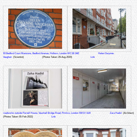
93 Bedford Court Mansions, Bedford Avenue, Holborn, London WC1B 3AE
Helen Gwynne-
Vaughan
(Scientist)
(Photos Taken: 29-Aug-2020)
Link
roadworks outside Parnell House, Vauxhall Bridge Road, Pimlico, London SW1V 1LW
Zara Hadid
(Architect)
(Photos Taken: 05-Feb-2022)
Link