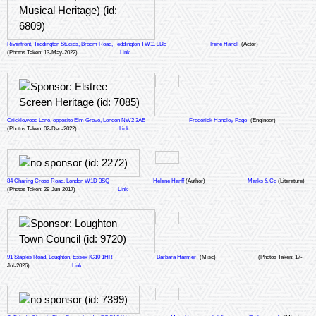
Riverfront, Teddington Studios, Broom Road, Teddington TW11 9BE
Irene Handl
(Actor)
(Photos Taken: 13-May-2022)
Link
Cricklewood Lane, opposite Elm Grove, London NW2 3AE
Frederick Handley Page
(Engineer)
(Photos Taken: 02-Dec-2022)
Link
84 Charing Cross Road, London W1D 3SQ
Helene Hanff
(Author)
Marks & Co
(Literature)
(Photos Taken: 29-Jun-2017)
Link
91 Staples Road, Loughton, Essex IG10 1HR
Barbara Harmer
(Misc)
(Photos Taken: 17-
Jul-2026)
Link