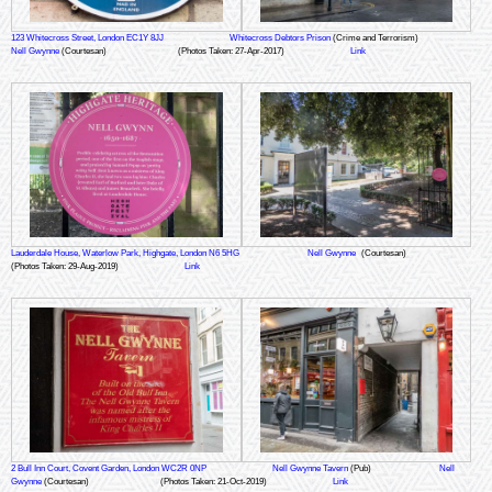
123 Whitecross Street, London EC1Y 8JJ
Whitecross Debtors Prison
(Crime and Terrorism)
Nell Gwynne
(Courtesan)
(Photos Taken: 27-Apr-2017)
Link
Lauderdale House, Waterlow Park, Highgate, London N6 5HG
Nell Gwynne
(Courtesan)
(Photos Taken: 29-Aug-2019)
Link
2 Bull Inn Court, Covent Garden, London WC2R 0NP
Nell Gwynne Tavern
(Pub)
Nell
Gwynne
(Courtesan)
(Photos Taken: 21-Oct-2019)
Link