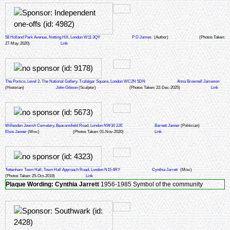
58 Holland Park Avenue, Notting Hill, London W11 3QY
P D James
(Author)
(Photos Taken:
27-May-2020)
Link
The Portico, Level 2, The National Gallery, Trafalgar Square, London WC2N 5DN
Anna Brownell Jameson
(Historian)
John Gibson
(Sculptor)
(Photos Taken: 22-Dec-2025)
Link
Willesden Jewish Cemetery, Beaconsfield Road, London NW10 2JE
Barnett Janner
(Politician)
Elsie Janner
(Misc)
(Photos Taken: 01-Nov-2020)
Link
Tottenham Town Hall, Town Hall Approach Road, London N15 4RY
Cynthia Jarrett
(Misc)
(Photos Taken: 25-Oct-2019)
Link
Plaque Wording:
Cynthia Jarrett
1956-1985 Symbol of the community