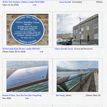
34 Elm Park Gardens, Chelsea, London SW10 9QW
Joyce Grenfell
(Comedian)
(Photos
Taken: 11-Jun-2015)
Link
22 Normandy Road, Brixton, London SW9 6JH
Cherry Dorothy Groce
(Crime and Terrorism)
(Photos Taken: 28-Oct-2019)
Link
Avenue of Stars, Tsim Sha Tsui East, Hong Kong
Bai Guang
(Actor)
(Photos Taken: 24-
Mar-2026)
Link