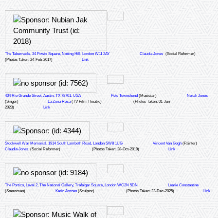
The Tabernacle, 34 Powis Square, Notting Hill, London W11 2AY
Claudia Jones
(Social Reformer)
(Photos Taken: 24-Feb-2017)
Link
404 Rio Grande Street, Austin, TX 78701, USA
Pete Townshend
(Musician)
Norah Jones
(Singer)
La Zona Rosa
(TV Film Theatre)
(Photos Taken: 01-Jun-
2023)
Link
Stockwell War Memorial, 1914 South Lambeth Road, London SW8 1UG
Vincent Van Gogh
(Painter)
Claudia Jones.
(Social Reformer)
(Photos Taken: 28-Oct-2019)
Link
The Portico, Level 2, The National Gallery, Trafalgar Square, London WC2N 5DN
Learie Constantine
(Statesman)
Karin Jonzen
(Sculptor)
(Photos Taken: 22-Dec-2025)
Link