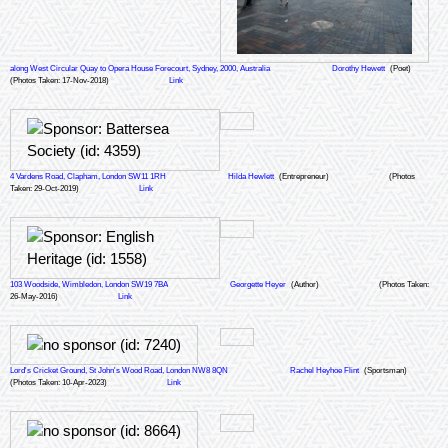
along West Circular Quay to Opera House Forecourt, Sydney, 2000, Australia
Dorothy Hewett
(Poet)
(Photos Taken: 17-Nov-2018)
Link
4 Vardens Road, Clapham, London SW11 1RH
Hilda Hewlett
(Entrepreneur)
(Photos
Taken: 29-Oct-2019)
Link
103 Woodside, Wimbledon, London SW19 7BA
Georgette Heyer
(Author)
(Photos Taken:
26-May-2016)
Link
Lord's Cricket Ground, St John's Wood Road, London NW8 8QN
Rachel Heyhoe Flint
(Sportsman)
(Photos Taken: 10-Apr-2023)
Link