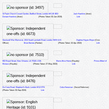
St Pauls Church Covent Garden, Bedford Street, London WC2E 9ED
Jack Hawkins
(Actor)
Doreen Hawkins
(Actor)
(Photos Taken: 02-Jan-2019)
Link
Stockwell War Memorial, 1914 South Lambeth Road, London SW8 1UG
Daphne Hayes-Mojon
(Civic
Officer)
Brian Barnes
(Painter)
(Photos Taken: 10-Apr-2022)
Link
902 Royal Street, New Orleans, LA 70116, USA
Marie Alice Heine
(Royalty)
Prince Albert of
Monaco
(Royalty)
(Photos Taken: 27-May-2023)
Link
Du Cane Road, Shepherd's Bush, London W12 0TN
Celia Hensman
(Social Reformer)
(Photos Taken: 03-Sep-2024)
Link