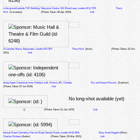
in the ground outside TVC Building, Television Centre, 101 Wood Lane, London W12 7FR
Thora
Hird
(Comedian)
(Photos Taken: 08-Apr-2024)
Link
21 Leinster Mews, Bayswater, London W2 3EY
Thora Hird
(Actor)
(Photos Taken: 23-Oct-
2021)
Link
along Upper Causeway Inner Harbour wall, Victoria, BC, Canada
Eric and Susan Hiscock
(Explorer)
(Photos Taken: 07-Jul-2019)
Link
No long-shot available (yet)
()
(Photos Taken: 01-Jan-1970)
Link
Kensal Green Cemetery, Harrow Road, Kensal Green, London W10 4RA
Mary Scott Hogarth
(Misc)
Charles Dickens
(Author)
(Photos Taken: 29-Mar-2021)
Link