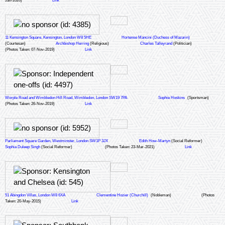
Jan-2026)
Link
11 Kensington Square, Kensington, London W8 5HE
Hortense Mancini (Duchess of Mazarin)
(Courtesan)
Archbishop Herring
(Religious)
Charles Talleyrand
(Politician)
(Photos Taken: 07-Nov-2019)
Link
Worple Road and Wimbledon Hill Road, Wimbledon, London SW19 7PA
Sophie Hoskins
(Sportsman)
(Photos Taken: 26-Nov-2019)
Link
Parliament Square Garden, Westminster, London SW1P 3JX
Edith How-Martyn
(Social Reformer)
Sophia Duleep Singh
(Social Reformer)
(Photos Taken: 23-Mar-2021)
Link
51 Abingdon Villas, London W8 6XA
Clementine Hozier (Churchill)
(Nobleman)
(Photos
Taken: 20-May-2015)
Link