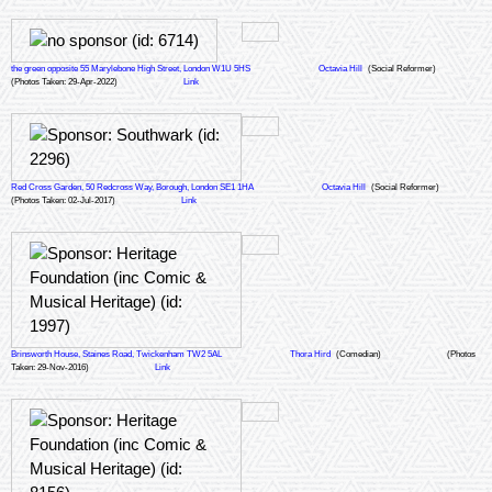
the green opposite 55 Marylebone High Street, London W1U 5HS
Octavia Hill
(Social Reformer)
(Photos Taken: 29-Apr-2022)
Link
Red Cross Garden, 50 Redcross Way, Borough, London SE1 1HA
Octavia Hill
(Social Reformer)
(Photos Taken: 02-Jul-2017)
Link
Brinsworth House, Staines Road, Twickenham TW2 5AL
Thora Hird
(Comedian)
(Photos
Taken: 29-Nov-2016)
Link