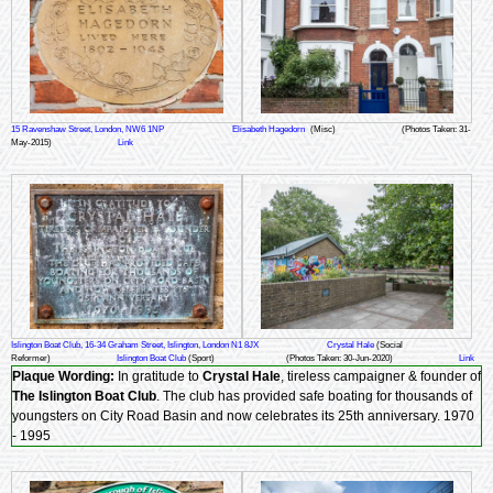
15 Ravenshaw Street, London, NW6 1NP
Elisabeth Hagedorn
(Misc)
(Photos Taken: 31-
May-2015)
Link
Islington Boat Club, 16-34 Graham Street, Islington, London N1 8JX
Crystal Hale
(Social
Reformer)
Islington Boat Club
(Sport)
(Photos Taken: 30-Jun-2020)
Link
Plaque Wording:
In gratitude to
Crystal Hale
, tireless campaigner & founder of
The Islington Boat Club
. The club has provided safe boating for thousands of
youngsters on City Road Basin and now celebrates its 25th anniversary. 1970
- 1995