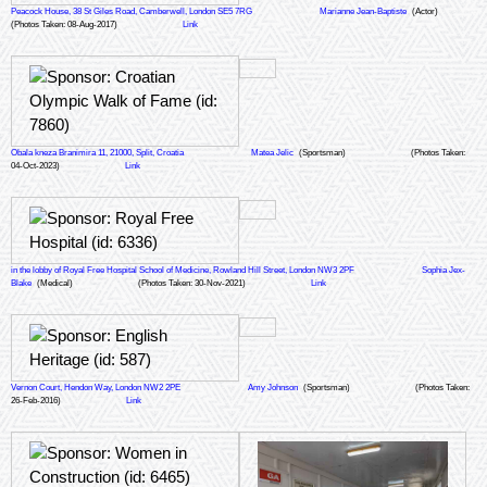
Peacock House, 38 St Giles Road, Camberwell, London SE5 7RG
Marianne Jean-Baptiste
(Actor)
(Photos Taken: 08-Aug-2017)
Link
Obala kneza Branimira 11, 21000, Split, Croatia
Matea Jelic
(Sportsman)
(Photos Taken:
04-Oct-2023)
Link
in the lobby of Royal Free Hospital School of Medicine, Rowland Hill Street, London NW3 2PF
Sophia Jex-
Blake
(Medical)
(Photos Taken: 30-Nov-2021)
Link
Vernon Court, Hendon Way, London NW2 2PE
Amy Johnson
(Sportsman)
(Photos Taken:
26-Feb-2016)
Link