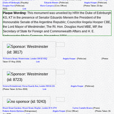
(Duke of Edinburgh)
(Royalty)
Eduardo Menem
(Politician)
Angela Hooper
(Politician)
Douglas Hurd
(Politician)
Mario Campora
(Civic Officer)
(Photos Taken: 23-Apr-
2022)
Link
Plaque Wording:
This monument was unveiled by HRH the Duke of Edinburgh
KG, KT in the presence of Senator Eduardo Menem the President of the
Honourable Senate of the Argentine Republic; Councillor Angela Hooper CBE,
the Lord Mayor of Westminster; The Rt. Hon. Douglas Hurd MBE, MP, the
Secretary of State for Foreign and Commonwealth Affairs and H. E.
Ambassador Mario Campora. November 1994.
70 Victoria Street, Westminster, London SW1E 6SQ
Angela Hooper
(Politician)
(Photos
Taken: 07-May-2019)
Link
Victoria Embankment, Horse Guards Ave, London SW1A 2JL
Angela Hooper
(Politician)
(Photos Taken: 11-Nov-2024)
Link
Mount Street Gardens, Mount Street, Mayfair, London W K 2TH
Carlos Castello Branco
(Press)
Rubens Antonio Barbosa
(Entrepreneur)
Angela Hooper
(Civic Officer)
(Photos Taken: 19-