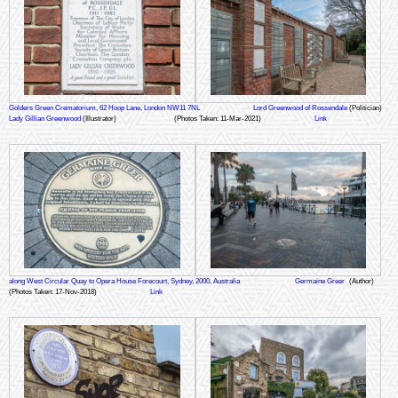
Golders Green Crematorium, 62 Hoop Lane, London NW11 7NL
Lord Greenwood of Rossendale
(Politician)
Lady Gillian Greenwood
(Illustrator)
(Photos Taken: 11-Mar-2021)
Link
along West Circular Quay to Opera House Forecourt, Sydney, 2000, Australia
Germaine Greer
(Author)
(Photos Taken: 17-Nov-2018)
Link