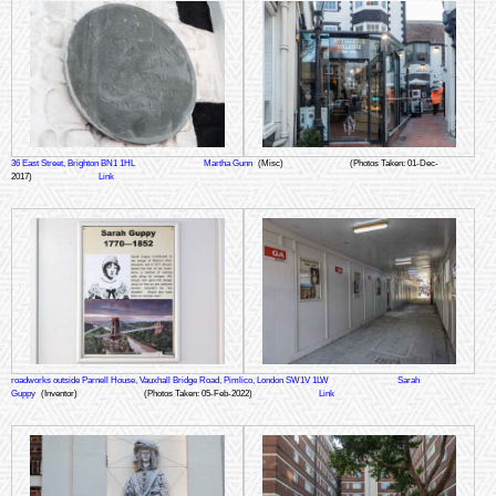
36 East Street, Brighton BN1 1HL
Martha Gunn
(Misc)
(Photos Taken: 01-Dec-
2017)
Link
roadworks outside Parnell House, Vauxhall Bridge Road, Pimlico, London SW1V 1LW
Sarah
Guppy
(Inventor)
(Photos Taken: 05-Feb-2022)
Link