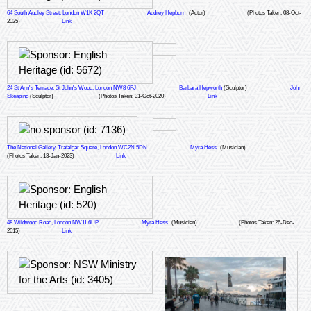
64 South Audley Street, London W1K 2QT
Audrey Hepburn
(Actor)
(Photos Taken: 08-Oct-
2025)
Link
24 St Ann's Terrace, St John's Wood, London NW8 6PJ
Barbara Hepworth
(Sculptor)
John
Skeaping
(Sculptor)
(Photos Taken: 31-Oct-2020)
Link
The National Gallery, Trafalgar Square, London WC2N 5DN
Myra Hess
(Musician)
(Photos Taken: 13-Jan-2023)
Link
48 Wildwood Road, London NW11 6UP
Myra Hess
(Musician)
(Photos Taken: 26-Dec-
2015)
Link