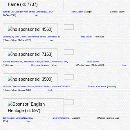
outside 188 Camden High Street, London NW1 8QP
Janis Joplin
(Singer)
(Photos Taken:
14-Sep-2023)
Link
Bromley by Bow Centre, St Leonards Street, London E3 3BT
Tessa Jowell
(Politician)
(Photos Taken: 11-Dec-2019)
Link
Horniman Museum, 100 London Road, Dulwich, London SE23 3PQ
Tessa Jowell
(Politician)
Horniman Museum
(Misc)
(Photos Taken: 28-Jan-2023)
Link
St Pauls Church Covent Garden, Bedford Street, London WC2E 9ED
Tamara Karsavina
(Dancer)
(Photos Taken: 02-Jan-2019)
Link
108 Frognal, London NW3 6XU
Tamara Karsavina
(Dancer)
(Photos Taken: 11-Jan-
2016)
Link