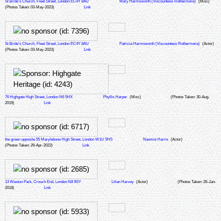
St Bride's Church, Fleet Street, London EC4Y 8AU
Mary Harmsworth (Viscountess Rothermere)
(Misc)
(Photos Taken: 03-May-2023)
Link
St Bride's Church, Fleet Street, London EC4Y 8AU
Patricia Harmsworth (Viscountess Rothermere)
(Actor)
(Photos Taken: 03-May-2023)
Link
76 Highgate High Street, London N6 5HX
Phyllis Harper
(Misc)
(Photos Taken: 30-Aug-
2019)
Link
the green opposite 55 Marylebone High Street, London W1U 5HS
Naomie Harris
(Actor)
(Photos Taken: 29-Apr-2022)
Link
13 Weston Park, Crouch End, London N8 9SY
Lilian Harvey
(Actor)
(Photos Taken: 26-Jan-
2018)
Link