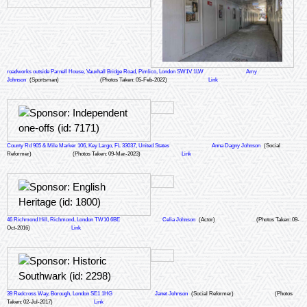
roadworks outside Parnell House, Vauxhall Bridge Road, Pimlico, London SW1V 1LW
Amy
Johnson
(Sportsman)
(Photos Taken: 05-Feb-2022)
Link
County Rd 905 & Mile Marker 106, Key Largo, FL 33037, United States
Anna Dagny Johnson
(Social
Reformer)
(Photos Taken: 09-Mar-2023)
Link
46 Richmond Hill, Richmond, London TW10 6BE
Celia Johnson
(Actor)
(Photos Taken: 09-
Oct-2016)
Link
39 Redcross Way, Borough, London SE1 1HG
Janet Johnson
(Social Reformer)
(Photos
Taken: 02-Jul-2017)
Link