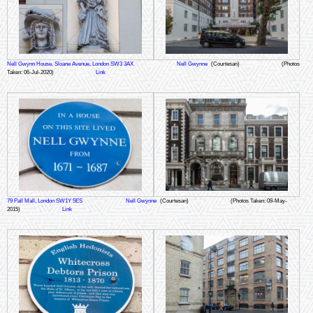
Nell Gwynn House, Sloane Avenue, London SW3 3AX
Nell Gwynne
(Courtesan)
(Photos
Taken: 06-Jul-2020)
Link
79 Pall Mall, London SW1Y 5ES
Nell Gwynne
(Courtesan)
(Photos Taken: 09-May-
2015)
Link