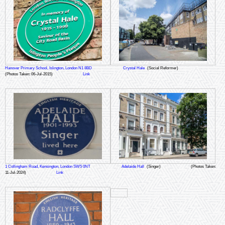
Hanover Primary School, Islington, London N1 8BD
Crystal Hale
(Social Reformer)
(Photos Taken: 06-Jul-2015)
Link
1 Collingham Road, Kensington, London SW5 0NT
Adelaide Hall
(Singer)
(Photos Taken:
11-Jul-2024)
Link