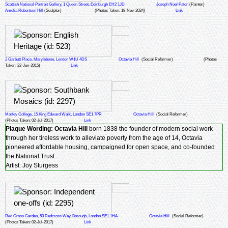
Scottish National Portrait Gallery, 1 Queen Street, Edinburgh EH2 1JD
Joseph Noel Paton
(Painter)
Amelia Robertson Hill
(Sculptor)
(Photos Taken: 18-Nov-2024)
Link
2 Garbutt Place, Marylebone, London W1U 4DS
Octavia Hill
(Social Reformer)
(Photos
Taken: 22-Jun-2015)
Link
Morley College, 15 King Edward Walk, London SE1 7PR
Octavia Hill
(Social Reformer)
(Photos Taken: 02-Jul-2017)
Link
Plaque Wording:
Octavia Hill
born 1838 the founder of modern social work
through her tireless work to alleviate poverty from the age of 14, Octavia
pioneered affordable housing, campaigned for open space, and co-founded
the National Trust.
Artist: Joy Sturgess
Red Cross Garden, 50 Redcross Way, Borough, London SE1 1HA
Octavia Hill
(Social Reformer)
(Photos Taken: 02-Jul-2017)
Link