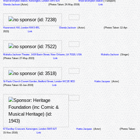
West Brompton Station, Kensington, London SW5 9JX
West Brompton Station
(Transport)
Glenda Jackson
(Actor)
(Photos Taken: 24-May-2019)
Link
Haverstock Hill, London NW3 4RL
Glenda Jackson
(Actor)
(Photos Taken: 12-Apr-
2023)
Link
Mahalia Jackson Theater, 1419 Basin Street, New Orleans, LA 70116, USA
Mahalia Jackson
(Singer)
(Photos Taken: 27-May-2023)
Link
St Pauls Church Covent Garden, Bedford Street, London WC2E 9ED
Hattie Jacques
(Actor)
(Photos Taken: 02-Jan-2019)
Link
67 Eardley Crescent, Kensington, London SW5 9JT
Hattie Jacques
(Actor)
(Photos Taken:
15-Nov-2016)
Link