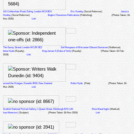
141 Coldershaw Road, Ealing, London W13 9DU
Eric Huntley
(Social Reformer)
Jessica
Huntley
(Social Reformer)
Bogle-L'Ouverture Publications
(Publishing)
(Photos Taken: 18-
Nov-2020)
Link
The Savoy, Strand, London WC2R 0EZ
2nd Marquess of Worcester Edward Somerset
(Nobleman)
Anne Hyde
(Royalty)
King James II (Duke of York)
(Royalty)
(Photos Taken: 10-Feb-
2018)
Link
around the Octagon, Dunedin 9016, New Zealand
Robin Hyde
(Poet)
(Photos Taken: 16-
Mar-2026)
Link
Scottish National Portrait Gallery, 1 Queen Street, Edinburgh EH2 1JD
Elsie Maud Inglis
(Medical)
Ivan Mestrovic
(Sculptor)
(Photos Taken: 18-Nov-2024)
Link