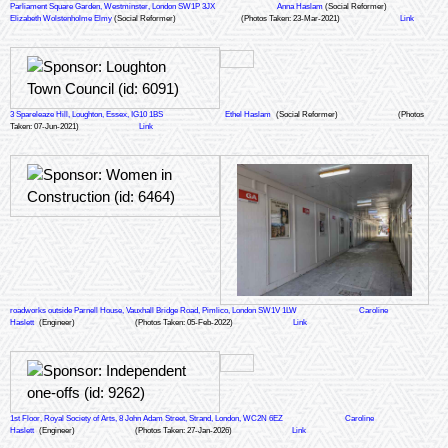
Parliament Square Garden, Westminster, London SW1P 3JX
Anna Haslam
(Social Reformer)
Elizabeth Wolstenholme Elmy
(Social Reformer)
(Photos Taken: 23-Mar-2021)
Link
3 Spareleaze Hill, Loughton, Essex, IG10 1BS
Ethel Haslam
(Social Reformer)
(Photos
Taken: 07-Jun-2021)
Link
roadworks outside Parnell House, Vauxhall Bridge Road, Pimlico, London SW1V 1LW
Caroline
Haslett
(Engineer)
(Photos Taken: 05-Feb-2022)
Link
1st Floor, Royal Society of Arts, 8 John Adam Street, Strand, London, WC2N 6EZ
Caroline
Haslett
(Engineer)
(Photos Taken: 27-Jan-2026)
Link