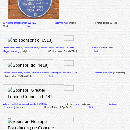
37 Holland Street London W8 4LX
Radclyffe Hall
(Author)
(Photos Taken: 23-Feb-
2016)
Link
Oscar Wilde Statue, Adelaide Street, Charing Cross, London WC2N 4HZ
Oscar Wilde
(Author)
Maggi Hambling
(Sculptor)
(Photos Taken: 22-Feb-2022)
Link
Phileas Fox Nursery School, St Mary's Square, Paddington, London W2 1SE
Emma Hamilton
(Courtesan)
(Photos Taken: 13-Nov-2019)
Link
Vale of Health, Hampstead, London NW3 1BB
J L Hammond
(Historian)
Barbara
Hammond
(Historian)
(Photos Taken: 18-Apr-2015)
Link