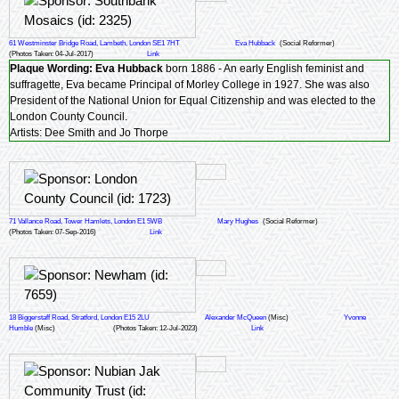
61 Westminster Bridge Road, Lambeth, London SE1 7HT
Eva Hubback
(Social Reformer)
(Photos Taken: 04-Jul-2017)
Link
Plaque Wording:
Eva Hubback
born 1886 - An early English feminist and
suffragette, Eva became Principal of Morley College in 1927. She was also
President of the National Union for Equal Citizenship and was elected to the
London County Council.
Artists: Dee Smith and Jo Thorpe
71 Vallance Road, Tower Hamlets, London E1 5WB
Mary Hughes
(Social Reformer)
(Photos Taken: 07-Sep-2016)
Link
18 Biggerstaff Road, Stratford, London E15 2LU
Alexander McQueen
(Misc)
Yvonne
Humble
(Misc)
(Photos Taken: 12-Jul-2023)
Link