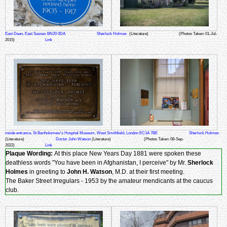
East Dean, East Sussex BN20 0DA
Sherlock Holmes
(Literature)
(Photos Taken: 01-Jul-
2015)
Link
inside entrance, St Bartholomew's Hospital Museum, West Smithfield, London EC1A 7BE
Sherlock Holmes
(Literature)
Doctor John Watson
(Literature)
(Photos Taken: 08-Sep-
2022)
Link
Plaque Wording:
At this place New Years Day 1881 were spoken these
deathless words "You have been in Afghanistan, I perceive" by Mr.
Sherlock
Holmes
in greeting to
John H. Watson
, M.D. at their first meeting.
The Baker Street Irregulars - 1953 by the amateur mendicants at the caucus
club.