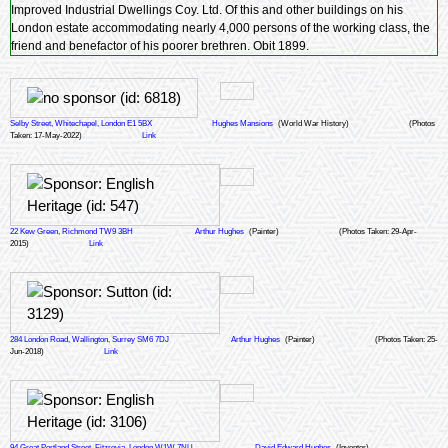
Improved Industrial Dwellings Coy. Ltd. Of this and other buildings on his
London estate accommodating nearly 4,000 persons of the working class, the
friend and benefactor of his poorer brethren. Obit 1899.
Selby Street, Whitechapel, London E1 5BX
Hughes Mansions
(World War History)
(Photos
Taken: 17-May-2022)
Link
22 Kew Green, Richmond TW9 3BH
Arthur Hughes
(Painter)
(Photos Taken: 29-Apr-
2015)
Link
284 London Road, Wallington, Surrey SM6 7DJ
Arthur Hughes
(Painter)
(Photos Taken: 25-
Jun-2018)
Link
94 Great Portland Street, Fitzrovia, London W1W 7NU
David Edward Hughes
(Inventor)