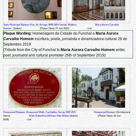
Teatro Municipal Baltazar Dias, Av. Arriaga, 9000-060 Funchal, Madeira
Maria Aurora Carvalho
Homem
(Author)
(Photos Taken: 07-Jun-2022)
Link
Plaque Wording:
Homenagem da Cidade do Funchal a
Maria Aurora
Carvalho Homem
escritora, poeta, jornalista e dinamizadora cultural 26 de
Septembro 2019
(Tribute from the City of Funchal to
Maria Aurora Carvalho Homem
writer,
poet, journalist and cultural promoter 26th of September 2019)
Honeywood Museum, Honeywood Walk, Carshalton, Surrey SM5 3NX
Honeywood Museum
(Architectural
Gems)
Mark Rutherford (William Hale White)
(Author)
(Photos Taken: 25-Jun-
2018)
Link