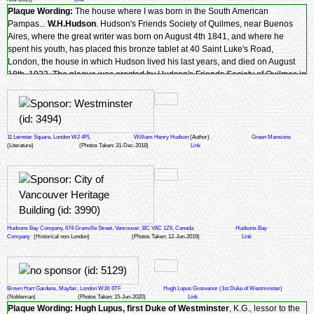
Plaque Wording:
The house where I was born in the South American
Pampas...
W.H.Hudson
. Hudson's Friends Society of Quilmes, near Buenos
Aires, where the great writer was born on August 4th 1841, and where he
spent his youth, has placed this bronze tablet at 40 Saint Luke's Road,
London, the house in which Hudson lived his last years, and died on August
18th, 1922. The plaque was erected by Hudson's Friends Society of Quilmes in
1938 and adopted by the London County Council in the same year.
11 Leinster Square, London W2 4PL
William Henry Hudson
(Author)
Green Mansions
(Literature)
(Photos Taken: 31-Dec-2018)
Link
Hudsons Bay Company, 674 Granville Street, Vancouver, BC V6C 1Z6, Canada
Hudsons Bay
Company
(Historical non-London)
(Photos Taken: 12-Jun-2019)
Link
Brown Hart Gardens, Mayfair, London W1K 6TF
Hugh Lupus Grosvenor (1st Duke of Westminster)
(Nobleman)
(Photos Taken: 15-Jun-2020)
Link
Plaque Wording:
Hugh Lupus, first Duke of Westminster
, K.G., lessor to the