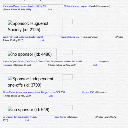
7 Moreton Place, Pimlico, London SW1V 2NL
William Morris Hughes
(Head of Government)
(Photos Taken: 13-Feb-2018)
Link
West Hill Road, Battersea, London SW18
Huguenot Burial Site
(Religious Group)
(Photos
Taken: 16-May-2017)
Link
National Opera Studio, The Clore, 2 Chapel Yard, Wandsworth, London SW18 4HZ
Huguenot
Refugees
(Religious Group)
(Photos Taken: 22-Nov-2019)
Link
Albert Embankment, near Westminster Bridge, London SE1 7EH
Human BSE
(Disasters)
(Photos Taken: 05-May-2019)
Link
39 Duncan Terrace, London N1 8AL
Basil Hume
(Religious)
(Photos Taken: 06-Jul-
2015)
Link