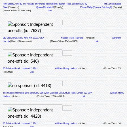
Petit Bateau, Unit 52 The Arcade, St Pancras International, Euston Road, London N1C 4Q
HS1 (High Speed
One)
(Transport)
Queen Elizabeth II
(Royalty)
Prince Philip (Duke of Edinburgh)
(Royalty)
(Photos Taken: 20-Nov-2019)
Link
352 9th Avenue, New York, NY 10001, USA
Hudson River Railroad
(Transport)
Abraham
Lincoln
(Head of Government)
(Photos Taken: 13-Jun-2023)
Link
40 St Lukes Road, London W11 1DH
William Henry Hudson
(Author)
(Photos Taken: 25-
Feb-2016)
Link
The Hudson Memorial Bird Sanctuary, 395 West Carriage Drive, Hyde Park, London W2 2UH
William Henry
Hudson
(Author)
(Photos Taken: 12-Nov-2019)
Link
40 St Lukes Road, London W11 1DH
William Henry Hudson
(Author)
(Photos Taken: 16-
Nov-2019)
Link