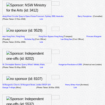
along West Circular Quay to Opera House Forecourt, Sydney, 2000, Australia
Barry Humphries
(Comedian)
(Photos Taken: 17-Nov-2018)
Link
near Hung Hom, Hong Kong
Hung Hom Bypass Hong Kong
(Transport)
Princess Margaret
(Royalty)
Nicholas Ng
(Civic Officer)
Lee Shing See
(Civic Officer)
(Photos Taken: 23-Mar-2026)
Link
St. Christopher Bastion, Quarry Wharf, Valletta, Malta
Hungarian Revolution of 1956
(Historical non-London)
(Photos Taken: 01-May-2024)
Link
St Margaret's Church, St Margaret Street, London SW1P 3JX
Henry Arhtur Hunt
(Architect)
George Trollope
(Misc)
(Photos Taken: 18-Mar-2024)
Link