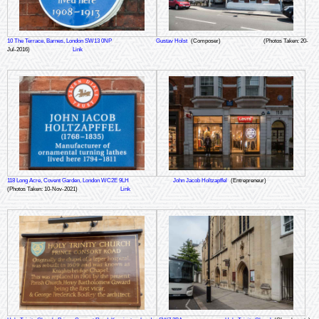
10 The Terrace, Barnes, London SW13 0NP
Gustav Holst
(Composer)
(Photos Taken: 20-
Jul-2016)
Link
118 Long Acre, Covent Garden, London WC2E 9LH
John Jacob Holtzapffel
(Entrepreneur)
(Photos Taken: 10-Nov-2021)
Link