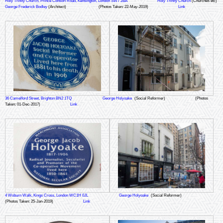
Holy Trinity Church, Prince Consort Road, Kensington, London SW7 2BA
Holy Trinity Church
(Churches etc)
George Frederick Bodley
(Architect)
(Photos Taken: 22-May-2019)
Link
36 Camelford Street, Brighton BN2 1TQ
George Holyoake
(Social Reformer)
(Photos
Taken: 01-Dec-2017)
Link
4 Woburn Walk, Kings Cross, London WC1H 0JL
George Holyoake
(Social Reformer)
(Photos Taken: 25-Jan-2019)
Link