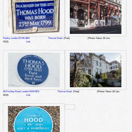
Poultry, London EC4N 8BH
Thomas Hood
(Poet)
(Photos Taken: 30-Jun-
2015)
Link
28 Finchley Road, London NW8 6ES
Thomas Hood
(Poet)
(Photos Taken: 28-Jan-
2016)
Link