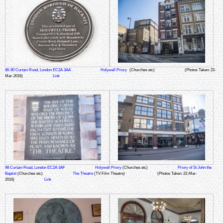
86-90 Curtain Road, London EC2A 3AA
Holywell Priory
(Churches etc)
(Photos Taken: 22-
Mar-2016)
Link
98 Curtain Road, London EC2A 3AF
Holywell Priory
(Churches etc)
Priory of St John the
Baptist
(Churches etc)
The Theatre
(TV Film Theatre)
(Photos Taken: 22-Mar-
2016)
Link