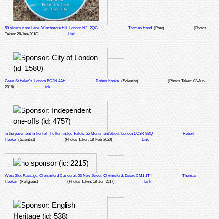
59 Vicars Moor Lane, Winchmore Hill, London N21 2QG
Thomas Hood
(Poet)
(Photos
Taken: 26-Jan-2018)
Link
Great St Helen's, London EC2N 4AH
Robert Hooke
(Scientist)
(Photos Taken: 03-Jun-
2016)
Link
in the pavement in front of The lluminated Toilets, 25 Monument Street, London EC3R 8BQ
Robert
Hooke
(Scientist)
(Photos Taken: 18-Feb-2020)
Link
West Side Passage, Chelsmford Cathedral, 53 New Street, Chelmsford, Essex CM1 1TY
Thomas
Hooker
(Religious)
(Photos Taken: 18-Jun-2017)
Link