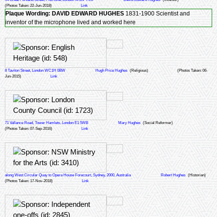
(Photos Taken: 22-Jun-2018)
Link
Plaque Wording:
DAVID EDWARD HUGHES
1831-1900 Scientist and
inventor of the microphone lived and worked here
8 Taviton Street, London WC1H 0BW
Hugh Price Hughes
(Religious)
(Photos Taken: 06-
Jun-2015)
Link
71 Vallance Road, Tower Hamlets, London E1 5WB
Mary Hughes
(Social Reformer)
(Photos Taken: 07-Sep-2016)
Link
along West Circular Quay to Opera House Forecourt, Sydney, 2000, Australia
Robert Hughes
(Historian)
(Photos Taken: 17-Nov-2018)
Link