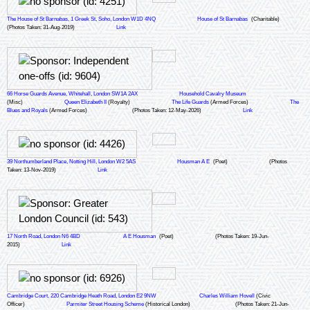
The House of St Barnabas, 1 Greek St, Soho, London W1D 4NQ
House of St Barnabas
(Charitable)
(Photos Taken: 31-Aug-2019)
Link
66 Horse Guards Avenue, Whitehall, London SW1A 2AX
Household Cavalry Museum
(Misc)
Queen Elizabeth II
(Royalty)
The Life Guards
(Armed Forces)
The
Blues and Royals
(Armed Forces)
(Photos Taken: 12-May-2026)
Link
39 Northumberland Place, Notting Hill, London W2 5AS
Housman A E
(Poet)
(Photos
Taken: 13-Nov-2019)
Link
17 North Road, London N6 4BD
A E Housman
(Poet)
(Photos Taken: 19-Jun-
2015)
Link
Cambridge Court, 220 Cambridge Heath Road, London E2 9NW
Charles William Hovell
(Civic
Officer)
Parmiter Street Housing Scheme
(Historical London)
(Photos Taken: 21-Jun-