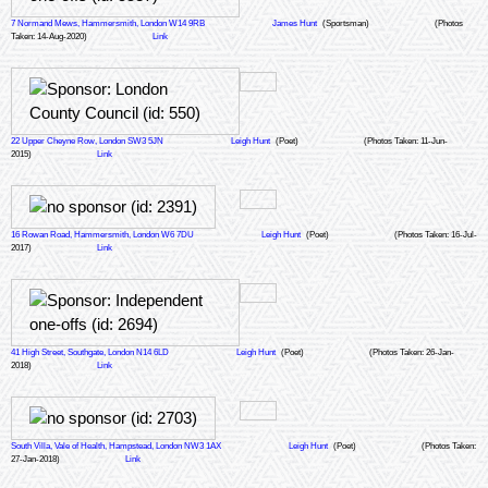
7 Normand Mews, Hammersmith, London W14 9RB
James Hunt
(Sportsman)
(Photos
Taken: 14-Aug-2020)
Link
22 Upper Cheyne Row, London SW3 5JN
Leigh Hunt
(Poet)
(Photos Taken: 11-Jun-
2015)
Link
16 Rowan Road, Hammersmith, London W6 7DU
Leigh Hunt
(Poet)
(Photos Taken: 16-Jul-
2017)
Link
41 High Street, Southgate, London N14 6LD
Leigh Hunt
(Poet)
(Photos Taken: 26-Jan-
2018)
Link
South Villa, Vale of Health, Hampstead, London NW3 1AX
Leigh Hunt
(Poet)
(Photos Taken:
27-Jan-2018)
Link