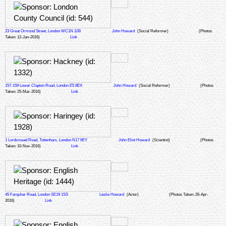
23 Great Ormond Street, London WC1N 3JB
John Howard
(Social Reformer)
(Photos
Taken: 12-Jan-2016)
Link
157-159 Lower Clapton Road, London E5 8EX
John Howard
(Social Reformer)
(Photos
Taken: 25-Mar-2016)
Link
1 Lordsmead Road, Tottenham, London N17 6EY
John Eliot Howard
(Scientist)
(Photos
Taken: 10-Nov-2016)
Link
45 Farquhar Road, London SE19 1SS
Leslie Howard
(Actor)
(Photos Taken: 26-Apr-
2016)
Link