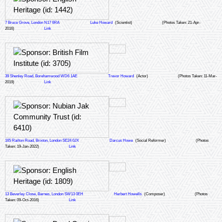
7 Bruce Grove, London N17 6RA
Luke Howard
(Scientist)
(Photos Taken: 21-Apr-
2016)
Link
39 Shenley Road, Borehamwood WD6 1AE
Trevor Howard
(Actor)
(Photos Taken: 11-Mar-
2019)
Link
165 Railton Road, Brixton, London SE24 0JX
Darcus Howe
(Social Reformer)
(Photos
Taken: 19-Jan-2022)
Link
13 Beverley Close, Barnes, London SW13 0EH
Herbert Howells
(Composer)
(Photos
Taken: 09-Oct-2016)
Link