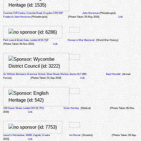
Coombe Cliff Centre, Coombe Road, Croydon CR0 5SP
John Horniman
(Philanthropist)
Frederick John Horniman
(Philanthropist)
(Photos Taken: 24-May-2016)
Link
Park Lane & Brook Gate, London W1K 7QF
Horses in War Memorial
(World War History)
(Photos Taken: 04-Nov-2021)
Link
Sir William Borlase's Grammar School, West Street, Marlow, Bucks SL7 2BR
Basil Horsfall
(Armed
Forces)
(Photos Taken: 01-Sep-2018)
Link
129 Gower Street, London WC1E 7HU
Victor Horsley
(Medical)
(Photos Taken: 06-Mar-
2016)
Link
Lenuci's Horseshoe, 10000, Zagreb, Croatia
Ivo Horvat
(Scientist)
(Photos Taken: 29-Sep-
2023)
Link