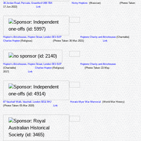
38 Jordan Road, Perivale, Greenford UB6 7BX
Nicky Hopkins
(Musician)
(Photos Taken:
17-Jun-2022)
Link
Hopton's Almshouses, Hopton Street, London SE1 0UP
Hoptons Charity and Almshouses
(Charitable)
Charles Hopton
(Religious)
(Photos Taken: 30-Mar-2021)
Link
Hopton's Almshouses, Hopton Street, London SE1 0UP
Hoptons Charity and Almshouses
(Charitable)
Charles Hopton
(Religious)
(Photos Taken: 22-May-
2017)
Link
87 Vauxhall Walk, Vauxhall, London SE11 5HJ
Horatio Myer War Memorial
(World War History)
(Photos Taken: 05-Mar-2020)
Link