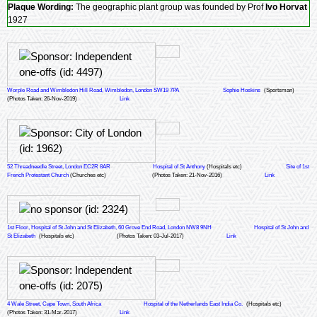
Plaque Wording:
The geographic plant group was founded by Prof
Ivo Horvat
1927
Worple Road and Wimbledon Hill Road, Wimbledon, London SW19 7PA
Sophie Hoskins
(Sportsman)
(Photos Taken: 26-Nov-2019)
Link
52 Threadneedle Street, London EC2R 8AR
Hospital of St Anthony
(Hospitals etc)
Site of 1st
French Protestant Church
(Churches etc)
(Photos Taken: 21-Nov-2016)
Link
1st Floor, Hospital of St John and St Elizabeth, 60 Grove End Road, London NW8 9NH
Hospital of St John and
St Elizabeth
(Hospitals etc)
(Photos Taken: 03-Jul-2017)
Link
4 Wale Street, Cape Town, South Africa
Hospital of the Netherlands East India Co.
(Hospitals etc)
(Photos Taken: 31-Mar-2017)
Link