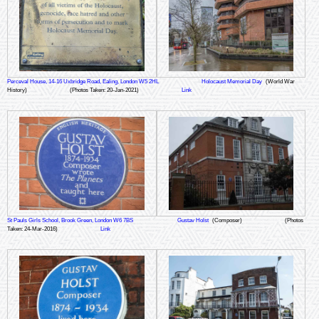
Perceval House, 14-16 Uxbridge Road, Ealing, London W5 2HL
Holocaust Memorial Day
(World War
History)
(Photos Taken: 20-Jan-2021)
Link
St Pauls Girls School, Brook Green, London W6 7BS
Gustav Holst
(Composer)
(Photos
Taken: 24-Mar-2016)
Link