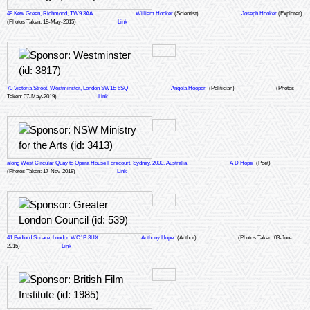
49 Kew Green, Richmond, TW9 3AA
William Hooker
(Scientist)
Joseph Hooker
(Explorer)
(Photos Taken: 19-May-2015)
Link
70 Victoria Street, Westminster, London SW1E 6SQ
Angela Hooper
(Politician)
(Photos
Taken: 07-May-2019)
Link
along West Circular Quay to Opera House Forecourt, Sydney, 2000, Australia
A D Hope
(Poet)
(Photos Taken: 17-Nov-2018)
Link
41 Bedford Square, London WC1B 3HX
Anthony Hope
(Author)
(Photos Taken: 03-Jun-
2015)
Link