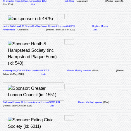
44 Craigton Road, Eltham, London SE9 1QG
Bob Hope
(Comedian)
(Photos Taken: 28-
Nov-2016)
Link
next to Bulls Head, 15 Strand-On-The-Green, Chiswick, London W4 3PQ
Hopkins Morris
Almshouses
(Charitable)
(Photos Taken: 22-Mar-2020)
Link
Weeping Ash, Oak Hill Park, London NW3 7LP
Gerard Manley Hopkins
(Poet)
(Photos
Taken: 23-May-2015)
Link
Parkstead House, Holybourne Avenue, London SW15 4JD
Gerard Manley Hopkins
(Poet)
(Photos Taken: 26-May-2016)
Link