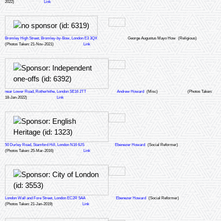
2022)
Link
Bromley High Street, Bromley-by-Bow, London E3 3QX
George Augustus Mayo How
(Religious)
(Photos Taken: 21-Nov-2021)
Link
near Lower Road, Rotherhithe, London SE16 2TT
Andrew Howard
(Misc)
(Photos Taken:
18-Jan-2022)
Link
50 Durley Road, Stamford Hill, London N16 6JS
Ebenezer Howard
(Social Reformer)
(Photos Taken: 25-Mar-2016)
Link
London Wall and Fore Street, London EC2R 5AA
Ebenezer Howard
(Social Reformer)
(Photos Taken: 21-Jan-2019)
Link