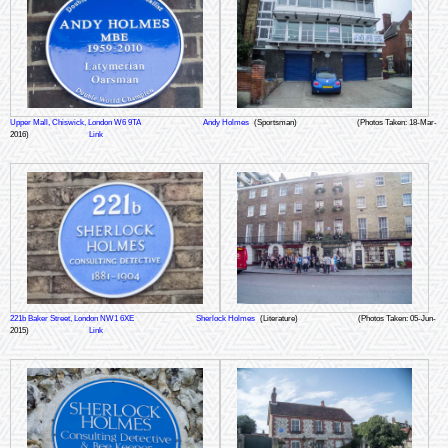
Upper Mall, Chiswick, London W6 9TA
Andy Holmes
(Sportsman)
(Photos Taken: 18-Mar-
2016)
Link
221b Baker Street, London NW1 6XE
Sherlock Holmes
(Literature)
(Photos Taken: 05-Jun-
2015)
Link