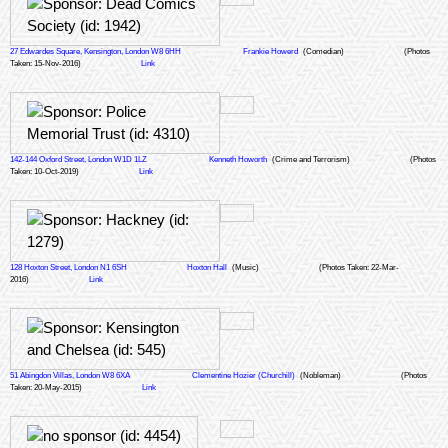
27 Edwardes Square, Kensington, London W8 6HH
Frankie Howerd
(Comedian)
(Photos
Taken: 15-Nov-2016)
Link
142-144 Oxford Street, London W1D 1LZ
Kenneth Howorth
(Crime and Terrorism)
(Photos
Taken: 10-Oct-2019)
Link
128 Hoxton Street, London N1 6SH
Hoxton Hall
(Music)
(Photos Taken: 22-Mar-
2016)
Link
51 Abingdon Villas, London W8 6XA
Clementine Hozier (Churchill)
(Nobleman)
(Photos
Taken: 20-May-2015)
Link