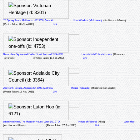
111 Spring Street, Melbourne VIC 3000, Australia
Hotel Windsor (Melbourne)
(Architectural Gems)
(Photos Taken: 05-Nov-2018)
Link
Devonshire Square and Cutler Street, London EC3A 7BR
Houndsditch Police Murders
(Crime and
Terrorism)
(Photos Taken: 18-Feb-2020)
Link
263 North Terrace, Adelaide SA 5000, Australia
House (Adelaide)
(Historical non-London)
(Photos Taken: 13-Nov-2018)
Link
Luton Hoo Hotel, The Mansion House, Luton LU1 3TQ
House of Fabergé
(Misc)
Luton Hoo
(Architectural Gems)
(Photos Taken: 27-Jun-2021)
Link