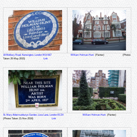
18 Melbury Road, Kensington, London W14 8LT
William Holman-Hunt
(Painter)
(Photos
Taken: 20-May-2015)
Link
St. Mary Aldermanburys Garden, Love Lane, London EC2V
William Holman-Hunt
(Painter)
(Photos Taken: 21-Nov-2016)
Link