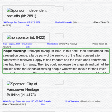
1500 Orange Ave, Coronado, CA 92118, USA
Hotel del Coronado
(Misc)
(Photos Taken: 25-
Apr-2018)
Link
45 Bd Raspail, 75006 Paris, France
Hotel Lutetia
(World War History)
(Photos Taken: 23-
Jun-2024)
Link
Plaque Wording:
From April to August 1945, in this hotel, then transformed into
a reception centre, a large party of the survivors of the Nazi concentration
camps were received. Happy to find freedom and the loved ones from whom
they had been torn away. Their joy could not erase the anguish and pain of the
families of the thousands of missing people who waited in vain for their loved
ones in these places. 40th anniversary of the liberation of the camps. May 21,
1985
900 W Georgia Street, Vancouver, BC V6C 2W6, Canada
Hotel Vancouver
(Historical non-London)
(Photos Taken: 09-Jul-2019)
Link