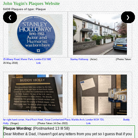
John Yugin's Plaques Website
6408 Plaques of type: Plaque
❮
❮
❮
❮
❮
❮
❮
❮
❮
❮
❮
❮
❮
❮
❮
❮
❮
❮
❮
❮
❮
❮
❮
❮
❮
❮
❮
❮
❮
❮
❮
❮
❮
❮
❮
❮
❮
❮
❮
❮
❮
❮
❮
❮
❮
❮
❮
❮
❮
❮
❮
❮
❮
❮
❮
❮
❮
❮
❮
❮
❮
❮
❮
❮
❮
❮
❮
❮
❮
❮
❮
❮
❮
❮
❮
❮
❮
❮
❮
❮
❮
❮
❮
❮
❮
❮
❮
❮
❮
❮
❮
❮
❮
❮
❮
❮
❮
❮
❮
❮
❮
❮
❮
❮
❮
❮
❮
❮
❮
❮
❮
❮
❮
❮
❮
❮
❮
❮
❮
❮
❮
❮
❮
❮
❮
❮
❮
❮
❮
❮
❮
❮
❮
❮
❮
❮
❮
❮
❮
❮
❮
❮
❮
❮
❮
❮
❮
❮
❮
❮
❮
❮
❮
❮
❮
❮
❮
❮
❮
❮
❮
❮
❮
❮
❮
❮
❮
❮
❮
❮
❮
❮
❮
❮
❮
❮
❮
❮
❮
❮
❮
❮
❮
❮
❮
❮
❮
❮
❮
❮
❮
❮
❮
❮
❮
❮
❮
❮
❮
❮
❮
❮
❮
❮
❮
❮
❮
❮
❮
❮
❮
❮
❮
❮
❮
❮
❮
❮
❮
❮
❮
❮
❮
❮
❮
❮
❮
❮
❮
❮
❮
❮
❮
❮
❮
❮
❮
❮
❮
❮
❮
❮
❮
❮
❮
❮
❮
❮
❮
❮
❮
❮
❮
❮
❮
❮
❮
❮
❮
❮
❮
❮
❮
❮
❮
❮
❮
❮
❮
❮
❮
❮
❮
❮
❮
❮
❮
❮
❮
❮
❮
❮
❮
❮
❮
❮
❮
❮
❮
❮
❮
❮
❮
❮
❮
❮
❮
❮
❮
❮
❮
❮
❮
❮
❮
❮
❮
❮
❮
❮
❮
❮
❮
❮
❮
❮
❮
❮
❮
❮
❮
❮
❮
❮
❮
❮
❮
❮
❮
❮
❮
❮
❮
❮
❮
❮
❮
❮
❮
❮
❮
❮
❮
❮
❮
❮
❮
❮
❮
❮
❮
❮
❮
❮
❮
❮
❮
❮
❮
❮
❮
❮
❮
❮
❮
❮
❮
❮
❮
❮
❮
❮
❮
❮
❮
❮
❮
❮
❮
❮
❮
❮
❮
❮
❮
❮
❮
❮
❮
❮
❮
❮
❮
❮
❮
❮
❮
❮
❮
❮
❮
❮
❮
❮
❮
❮
❮
❮
❮
❮
❮
❮
❮
❮
❮
❮
❮
❮
❮
❮
❮
❮
❮
❮
❮
❮
❮
❮
❮
❮
❮
❮
❮
❮
❮
❮
❮
❮
❮
❮
❮
❮
❮
❮
❮
❮
❮
❮
❮
❮
❮
❮
❮
❮
❮
❮
❮
❮
❮
❮
❮
❮
❮
❮
❮
❮
❮
❮
❮
❮
❮
❮
❮
❮
❮
❮
❮
❮
❮
❮
❮
❮
❮
❮
❮
❮
❮
❮
❮
❮
❮
❮
❮
❮
❮
❮
❮
❮
❮
❮
❮
❮
❮
❮
❮
❮
❮
❮
❮
❮
❮
❮
❮
❮
❮
❮
❮
❮
❮
❮
❮
❮
❮
❮
❮
❮
❮
❮
❮
❮
❮
❮
❮
❮
❮
❮
❮
❮
❮
❮
❮
❮
❮
❮
❮
❮
❮
❮
❮
❮
❮
❮
❮
❮
❮
❮
❮
❮
❮
❮
❮
❮
❮
❮
❮
❮
❮
❮
❮
❮
❮
❮
❮
❮
❮
❮
❮
❮
❮
❮
❮
❮
❮
❮
❮
❮
❮
❮
❮
❮
❮
❮
❮
❮
❮
❮
❮
❮
❮
❮
❮
❮
❮
❮
❮
❮
❮
❮
❮
❮
❮
❮
❮
❮
❮
❮
❮
❮
❮
❮
❮
❮
❮
❮
❮
❮
❮
❮
❮
❮
❮
❮
❮
❮
❮
❮
❮
❮
❮
❮
❮
❮
❮
❮
❮
❮
❮
❮
❮
❮
❮
❮
❮
❮
❮
❮
❮
❮
❮
❮
❮
❮
❮
❮
❮
❮
❮
❮
❮
❮
❮
❮
❮
❮
❮
❮
❮
❮
❮
❮
❮
❮
❮
❮
❮
❮
❮
❮
❮
❮
❮
❮
❮
❮
❮
❮
❮
❮
❮
❮
❮
❮
❮
❮
❮
❮
❮
❮
❮
❮
❮
❮
❮
❮
❮
❮
❮
❮
❮
❮
❮
❮
❮
❮
❮
❮
❮
❮
❮
❮
❮
❮
❮
❮
❮
❮
❮
❮
❮
❮
❮
❮
❮
❮
❮
❮
❮
❮
❮
❮
❮
❮
❮
❮
❮
❮
❮
❮
❮
❮
❮
❮
❮
❮
❮
❮
❮
❮
❮
❮
❮
❮
❮
❮
❮
❮
❮
❮
❮
❮
❮
❮
❮
❮
❮
❮
❮
❮
❮
❮
❮
❮
❮
❮
❮
❮
❮
❮
❮
❮
❮
❮
❮
❮
❮
❮
❮
❮
❮
❮
❮
❮
❮
❮
❮
❮
❮
❮
❮
❮
❮
❮
❮
❮
❮
❮
❮
❮
❮
❮
❮
❮
❮
❮
❮
❮
❮
❮
❮
❮
❮
❮
❮
❮
❮
❮
❮
❮
❮
❮
❮
❮
❮
❮
❮
❮
❮
❮
❮
❮
❮
❮
❮
❮
❮
❮
❮
❮
❮
❮
❮
❮
❮
❮
❮
❮
❮
❮
❮
❮
❮
❮
❮
❮
❮
❮
❮
❮
❮
❮
❮
❮
❮
❮
❮
❮
❮
❮
❮
❮
❮
❮
❮
❮
❮
❮
❮
❮
❮
❮
❮
❮
❮
❮
❮
❮
❮
❮
❮
❮
❮
❮
❮
❮
❮
❮
❮
❮
❮
❮
❮
❮
❮
❮
❮
❮
❮
❮
❮
❮
❮
❮
❮
❮
❮
❮
❮
❮
❮
❮
❮
❮
❮
❮
❮
❮
❮
❮
❮
❮
❮
❮
❮
❮
❮
❮
❮
❮
❮
❮
❮
❮
❮
❮
❮
❮
❮
❮
❮
❮
❮
❮
❮
❮
❮
❮
❮
❮
❮
❮
❮
❮
❮
❮
❮
❮
❮
❮
❮
❮
❮
❮
❮
❮
❮
❮
❮
❮
❮
❮
❮
❮
❮
❮
❮
❮
❮
❮
❮
❮
❮
❮
❮
❮
❮
❮
❮
❮
❮
❮
❮
❮
❮
❮
❮
❮
❮
❮
❮
❮
❮
❮
❮
❮
❮
❮
❮
❮
❮
❮
❮
❮
❮
❮
❮
❮
❮
❮
❮
❮
❮
❮
❮
❮
❮
❮
❮
❮
❮
❮
❮
❮
❮
❮
❮
❮
❮
❮
❮
❮
❮
❮
❮
❮
❮
❮
❮
❮
❮
❮
❮
❮
❮
❮
❮
❮
❮
❮
❮
❮
❮
❮
❮
❮
❮
❮
❮
❮
❮
❮
❮
❮
❮
❮
❮
❮
❮
❮
❮
❮
❮
❮
❮
❮
❮
❮
❮
❮
❮
❮
❮
❮
❮
❮
❮
❮
❮
❮
❮
❮
❮
❮
❮
❮
❮
❮
❮
❮
❮
❮
❮
❮
❮
❮
❮
❮
❮
❮
❮
❮
❮
❮
❮
❮
❮
❮
❮
❮
❮
❮
❮
❮
❮
❮
❮
❮
❮
❮
❮
❮
❮
❮
❮
❮
❮
❮
❮
❮
❮
❮
❮
❮
❮
❮
❮
❮
❮
❮
❮
❮
❮
❮
❮
❮
❮
❮
❮
❮
❮
❮
❮
❮
❮
❮
❮
❮
❮
❮
❮
❮
❮
❮
❮
❮
❮
❮
❮
❮
❮
❮
❮
❮
❮
❮
❮
❮
❮
❮
❮
❮
❮
❮
❮
❮
❮
❮
❮
❮
❮
❮
❮
❮
❮
❮
❮
❮
❮
❮
❮
❮
❮
❮
❮
❮
❮
❮
❮
❮
❮
❮
❮
❮
❮
❮
❮
❮
❮
❮
❮
❮
❮
❮
❮
❮
❮
❮
❮
❮
❮
❮
❮
❮
❮
❮
❮
❮
❮
❮
❮
❮
❮
❮
❮
❮
❮
❮
❮
❮
❮
❮
❮
❮
❮
❮
❮
❮
❮
❮
❮
❮
❮
❮
❮
❮
❮
❮
❮
❮
❮
❮
❮
❮
❮
❮
❮
❮
❮
❮
❮
❮
❮
❮
❮
❮
❮
❮
❮
❮
❮
❮
❮
❮
❮
❮
❮
❮
❮
❮
❮
❮
❮
❮
❮
❮
❮
❮
❮
❮
❮
❮
❮
❮
❮
❮
❮
❮
❮
❮
❮
❮
❮
❮
❮
❮
❮
❮
❮
❮
❮
❮
❮
❮
❮
❮
❮
❮
❮
❮
❮
❮
❮
❮
❮
❮
❮
❮
❮
❮
❮
❮
❮
❮
❮
❮
❮
❮
❮
❮
❮
❮
❮
❮
❮
❮
❮
❮
❮
❮
❮
❮
❮
❮
❮
❮
❮
❮
❮
❮
❮
❮
❮
❮
❮
❮
❮
❮
❮
❮
❮
❮
❮
❮
❮
❮
❮
❮
❮
❮
❮
❮
❮
❮
❮
❮
❮
❮
❮
❮
❮
❮
❮
❮
❮
❮
❮
❮
❮
❮
❮
❮
❮
❮
❮
❮
❮
❮
❮
❮
❮
❮
❮
❮
❮
❮
❮
❮
❮
❮
❮
❮
❮
❮
❮
❮
❮
❮
❮
❮
❮
❮
❮
❮
❮
❮
❮
❮
❮
❮
❮
❮
❮
❮
❮
❮
❮
❮
❮
❮
❮
❮
❮
❮
❮
❮
❮
❮
❮
❮
❮
❮
❮
❮
❮
❮
❮
❮
❮
❮
❮
❮
❮
❮
❮
❮
❮
❮
❮
❮
❮
❮
❮
❮
❮
❮
❮
❮
❮
❮
❮
❮
❮
❮
❮
❮
❮
❮
❮
❮
❮
❮
❮
❮
❮
❮
❮
❮
❮
❮
❮
❮
❮
❮
❮
❮
❮
❮
❮
❮
❮
❮
❮
❮
❮
❮
❮
❮
❯
❯
❯
❯
❯
❯
❯
❯
❯
❯
❯
❯
❯
❯
❯
❯
❯
❯
❯
❯
❯
❯
❯
❯
❯
❯
❯
❯
❯
❯
❯
❯
❯
❯
❯
❯
❯
❯
❯
❯
❯
❯
❯
❯
❯
❯
❯
❯
❯
❯
❯
❯
❯
❯
❯
❯
❯
❯
❯
❯
❯
❯
❯
❯
❯
❯
❯
❯
❯
❯
❯
❯
❯
❯
❯
❯
❯
❯
❯
❯
❯
❯
❯
❯
❯
❯
❯
❯
❯
❯
❯
❯
❯
❯
❯
❯
❯
❯
❯
❯
❯
❯
❯
❯
❯
❯
❯
❯
❯
❯
❯
❯
❯
❯
❯
❯
❯
❯
❯
❯
❯
❯
❯
❯
❯
❯
❯
❯
❯
❯
❯
❯
❯
❯
❯
❯
❯
❯
❯
❯
❯
❯
❯
❯
❯
❯
❯
❯
❯
❯
❯
❯
❯
❯
❯
❯
❯
❯
❯
❯
❯
❯
❯
❯
❯
❯
❯
❯
❯
❯
❯
❯
❯
❯
❯
❯
❯
❯
❯
❯
❯
❯
❯
❯
❯
❯
❯
❯
❯
❯
❯
❯
❯
❯
❯
❯
❯
❯
❯
❯
❯
❯
❯
❯
❯
❯
❯
❯
❯
❯
❯
❯
❯
❯
❯
❯
❯
❯
❯
❯
❯
❯
❯
❯
❯
❯
❯
❯
❯
❯
❯
❯
❯
❯
❯
❯
❯
❯
❯
❯
❯
❯
❯
❯
❯
❯
❯
❯
❯
❯
❯
❯
❯
❯
❯
❯
❯
❯
❯
❯
❯
❯
❯
❯
❯
❯
❯
❯
❯
❯
❯
❯
❯
❯
❯
❯
❯
❯
❯
❯
❯
❯
❯
❯
❯
❯
❯
❯
❯
❯
❯
❯
❯
❯
❯
❯
❯
❯
❯
❯
❯
❯
❯
❯
❯
❯
❯
❯
❯
❯
❯
❯
❯
❯
❯
❯
❯
❯
❯
❯
❯
❯
❯
❯
❯
❯
❯
❯
❯
❯
❯
❯
❯
❯
❯
❯
❯
❯
❯
❯
❯
❯
❯
❯
❯
❯
❯
❯
❯
❯
❯
❯
❯
❯
❯
❯
❯
❯
❯
❯
❯
❯
❯
❯
❯
❯
❯
❯
❯
❯
❯
❯
❯
❯
❯
❯
❯
❯
❯
❯
❯
❯
❯
❯
❯
❯
❯
❯
❯
❯
❯
❯
❯
❯
❯
❯
❯
❯
❯
❯
❯
❯
❯
❯
❯
❯
❯
❯
❯
❯
❯
❯
❯
❯
❯
❯
❯
❯
❯
❯
❯
❯
❯
❯
❯
❯
❯
❯
❯
❯
❯
❯
❯
❯
❯
❯
❯
❯
❯
❯
❯
❯
❯
❯
❯
❯
❯
❯
❯
❯
❯
❯
❯
❯
❯
❯
❯
❯
❯
❯
❯
❯
❯
❯
❯
❯
❯
❯
❯
❯
❯
❯
❯
❯
❯
❯
❯
❯
❯
❯
❯
❯
❯
❯
❯
❯
❯
❯
❯
❯
❯
❯
❯
❯
❯
❯
❯
❯
❯
❯
❯
❯
❯
❯
❯
❯
❯
❯
❯
❯
❯
❯
❯
❯
❯
❯
❯
❯
❯
❯
❯
❯
❯
❯
❯
❯
❯
❯
❯
❯
❯
❯
❯
❯
❯
❯
❯
❯
❯
❯
❯
❯
❯
❯
❯
❯
❯
❯
❯
❯
❯
❯
❯
❯
❯
❯
❯
❯
❯
❯
❯
❯
❯
❯
❯
❯
❯
❯
❯
❯
❯
❯
❯
❯
❯
❯
❯
❯
❯
❯
❯
❯
❯
❯
❯
❯
❯
❯
❯
❯
❯
❯
❯
❯
❯
❯
❯
❯
❯
❯
❯
❯
❯
❯
❯
❯
❯
❯
❯
❯
❯
❯
❯
❯
❯
❯
❯
❯
❯
❯
❯
❯
❯
❯
❯
❯
❯
❯
❯
❯
❯
❯
❯
❯
❯
❯
❯
❯
❯
❯
❯
❯
❯
❯
❯
❯
❯
❯
❯
❯
❯
❯
❯
❯
❯
❯
❯
❯
❯
❯
❯
❯
❯
❯
❯
❯
❯
❯
❯
❯
❯
❯
❯
❯
❯
❯
❯
❯
❯
❯
❯
❯
❯
❯
❯
❯
❯
❯
❯
❯
❯
❯
❯
❯
❯
❯
❯
❯
❯
❯
❯
❯
❯
❯
❯
❯
❯
❯
❯
❯
❯
❯
❯
❯
❯
❯
❯
❯
❯
❯
❯
❯
❯
❯
❯
❯
❯
❯
❯
❯
❯
❯
❯
❯
❯
❯
❯
❯
❯
❯
❯
❯
❯
❯
❯
❯
❯
❯
❯
❯
❯
❯
❯
❯
❯
❯
❯
❯
❯
❯
❯
❯
❯
❯
❯
❯
❯
❯
❯
❯
❯
❯
❯
❯
❯
❯
❯
❯
❯
❯
❯
❯
❯
❯
❯
❯
❯
❯
❯
❯
❯
❯
❯
❯
❯
❯
❯
❯
❯
❯
❯
❯
❯
❯
❯
❯
❯
❯
❯
❯
❯
❯
❯
❯
❯
❯
❯
❯
❯
❯
❯
❯
❯
❯
❯
❯
❯
❯
❯
❯
❯
❯
❯
❯
❯
❯
❯
❯
❯
❯
❯
❯
❯
❯
❯
❯
❯
❯
❯
❯
❯
❯
❯
❯
❯
❯
❯
❯
❯
❯
❯
❯
❯
❯
❯
❯
❯
❯
❯
❯
❯
❯
❯
❯
❯
❯
❯
❯
❯
❯
❯
❯
❯
❯
❯
❯
❯
❯
❯
❯
❯
❯
❯
❯
❯
❯
❯
❯
❯
❯
❯
❯
❯
❯
❯
❯
❯
❯
❯
❯
❯
❯
❯
❯
❯
❯
❯
❯
❯
❯
❯
❯
❯
❯
❯
❯
❯
❯
❯
❯
❯
❯
❯
❯
❯
❯
❯
❯
❯
❯
❯
❯
❯
❯
❯
❯
❯
❯
❯
❯
❯
❯
❯
❯
❯
❯
❯
❯
❯
❯
❯
❯
❯
❯
❯
❯
❯
❯
❯
❯
❯
❯
❯
❯
❯
❯
❯
❯
❯
❯
❯
❯
❯
❯
❯
❯
❯
❯
❯
❯
❯
❯
❯
❯
❯
❯
❯
❯
❯
❯
❯
❯
❯
❯
❯
❯
❯
❯
❯
❯
❯
❯
❯
❯
❯
❯
❯
❯
❯
❯
❯
❯
❯
❯
❯
❯
❯
❯
❯
❯
❯
❯
❯
❯
❯
❯
❯
❯
❯
❯
❯
❯
❯
❯
❯
❯
❯
❯
❯
❯
❯
❯
❯
❯
❯
❯
❯
❯
❯
❯
❯
❯
❯
❯
❯
❯
❯
❯
❯
❯
❯
❯
❯
❯
❯
❯
❯
❯
❯
❯
❯
❯
❯
❯
❯
❯
❯
❯
❯
❯
❯
❯
❯
❯
❯
❯
❯
❯
❯
❯
❯
❯
❯
❯
❯
❯
❯
❯
❯
❯
❯
❯
❯
❯
❯
❯
❯
❯
❯
❯
❯
❯
❯
❯
❯
❯
❯
❯
❯
❯
❯
❯
❯
❯
❯
❯
❯
❯
❯
❯
❯
❯
❯
❯
❯
❯
❯
❯
❯
❯
❯
❯
❯
❯
❯
❯
❯
❯
❯
❯
❯
❯
❯
❯
❯
❯
❯
❯
❯
❯
❯
❯
❯
❯
❯
❯
❯
❯
❯
❯
❯
❯
❯
❯
❯
❯
❯
❯
❯
❯
❯
❯
❯
❯
❯
❯
❯
❯
❯
❯
❯
❯
❯
❯
❯
❯
❯
❯
❯
❯
❯
❯
❯
❯
❯
❯
❯
❯
❯
❯
❯
❯
❯
❯
❯
❯
❯
❯
❯
❯
❯
❯
❯
❯
❯
❯
❯
❯
❯
❯
❯
❯
❯
❯
❯
❯
❯
❯
❯
❯
❯
❯
❯
❯
❯
❯
❯
❯
❯
❯
❯
❯
❯
❯
❯
❯
❯
❯
❯
❯
❯
❯
❯
❯
❯
❯
❯
❯
❯
❯
❯
❯
❯
❯
❯
❯
❯
❯
❯
❯
❯
❯
❯
❯
❯
❯
❯
❯
❯
❯
❯
❯
❯
❯
❯
❯
❯
❯
❯
❯
❯
❯
❯
❯
❯
❯
❯
❯
❯
❯
❯
❯
❯
❯
❯
❯
❯
❯
❯
❯
❯
❯
❯
❯
❯
❯
❯
❯
❯
❯
❯
❯
❯
❯
❯
❯
❯
❯
❯
❯
❯
❯
❯
❯
❯
❯
❯
❯
❯
❯
❯
❯
❯
❯
❯
❯
❯
❯
❯
❯
❯
❯
❯
❯
❯
❯
❯
❯
❯
❯
❯
❯
❯
❯
❯
❯
❯
❯
❯
❯
❯
❯
❯
❯
❯
❯
❯
❯
❯
❯
❯
❯
❯
❯
❯
❯
❯
❯
❯
❯
❯
❯
❯
❯
❯
❯
❯
❯
❯
❯
❯
❯
❯
❯
❯
❯
❯
❯
❯
❯
❯
❯
❯
❯
❯
❯
❯
❯
❯
❯
❯
❯
❯
❯
❯
❯
❯
❯
❯
❯
❯
❯
❯
❯
❯
❯
❯
❯
❯
❯
❯
❯
❯
❯
❯
❯
❯
❯
❯
❯
❯
❯
❯
❯
❯
❯
❯
❯
❯
❯
❯
❯
❯
❯
❯
❯
❯
❯
❯
❯
❯
❯
❯
❯
❯
❯
❯
❯
❯
❯
❯
❯
❯
❯
❯
❯
❯
❯
❯
❯
❯
❯
❯
❯
❯
❯
❯
❯
❯
❯
❯
❯
❯
❯
❯
❯
❯
❯
❯
❯
❯
❯
❯
❯
❯
❯
❯
❯
❯
❯
❯
❯
❯
❯
❯
❯
❯
❯
❯
❯
❯
❯
❯
❯
❯
❯
❯
❯
❯
❯
❯
❯
❯
❯
❯
❯
❯
❯
❯
❯
❯
❯
❯
❯
❯
❯
❯
❯
❯
❯
❯
❯
❯
❯
❯
❯
❯
❯
❯
❯
❯
❯
❯
❯
❯
❯
❯
❯
❯
❯
❯
❯
❯
❯
❯
❯
25 Albany Road, Manor Park, London E12 5BE
Stanley Holloway
(Actor)
(Photos Taken:
20-May-2016)
Link
far right-hand corner, Hard Rock Hotel, Great Cumberland Place, Marble Arch, London W1H 7DL
Buddy
Holly
(Singer)
(Photos Taken: 14-Dec-2022)
Link
Plaque Wording:
{Postmarked 13 III 58}
Dear Mother & Dad, I haven't got any letters from you yet so I guess that if you