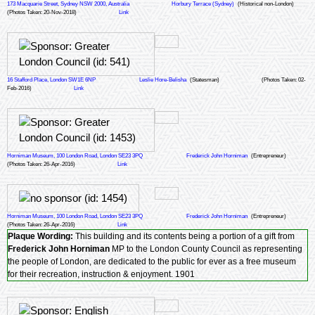
173 Macquarie Street, Sydney NSW 2000, Australia
Horbury Terrace (Sydney)
(Historical non-London)
(Photos Taken: 20-Nov-2018)
Link
16 Stafford Place, London SW1E 6NP
Leslie Hore-Belisha
(Statesman)
(Photos Taken: 02-
Feb-2016)
Link
Horniman Museum, 100 London Road, London SE23 3PQ
Frederick John Horniman
(Entrepreneur)
(Photos Taken: 26-Apr-2016)
Link
Horniman Museum, 100 London Road, London SE23 3PQ
Frederick John Horniman
(Entrepreneur)
(Photos Taken: 26-Apr-2016)
Link
Plaque Wording:
This building and its contents being a portion of a gift from
Frederick John Horniman
MP to the London County Council as representing
the people of London, are dedicated to the public for ever as a free museum
for their recreation, instruction & enjoyment. 1901