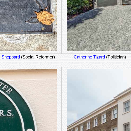
 Sheppard
(Social Reformer)
Catherine Tizard
(Politician)