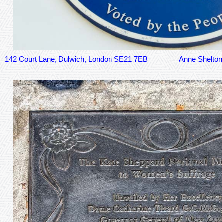
142 Court Lane, Dulwich, London SE21 7EB
Anne Shelton