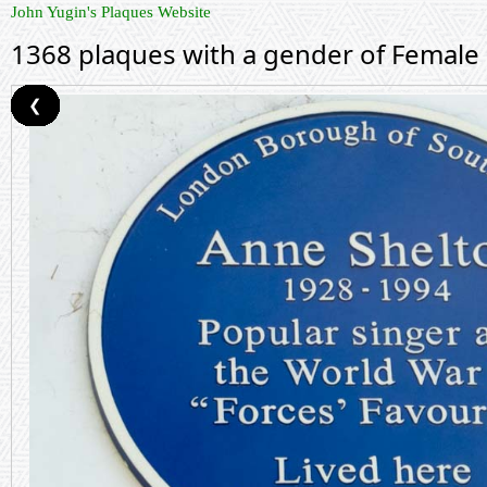
John Yugin's Plaques Website
1368 plaques with a gender of Female
❮
❮
❮
❮
❮
❮
❮
❮
❮
❮
❮
❮
❮
❮
❮
❮
❮
❮
❮
❮
❮
❮
❮
❮
❮
❮
❮
❮
❮
❮
❮
❮
❮
❮
❮
❮
❮
❮
❮
❮
❮
❮
❮
❮
❮
❮
❮
❮
❮
❮
❮
❮
❮
❮
❮
❮
❮
❮
❮
❮
❮
❮
❮
❮
❮
❮
❮
❮
❮
❮
❮
❮
❮
❮
❮
❮
❮
❮
❮
❮
❮
❮
❮
❮
❮
❮
❮
❮
❮
❮
❮
❮
❮
❮
❮
❮
❮
❮
❮
❮
❮
❮
❮
❮
❮
❮
❮
❮
❮
❮
❮
❮
❮
❮
❮
❮
❮
❮
❮
❮
❮
❮
❮
❮
❮
❮
❮
❮
❮
❮
❮
❮
❮
❮
❮
❮
❮
❮
❮
❮
❮
❮
❮
❮
❮
❮
❮
❮
❮
❮
❮
❮
❮
❮
❮
❮
❮
❮
❮
❮
❮
❮
❮
❮
❮
❮
❮
❮
❮
❮
❮
❮
❮
❮
❮
❮
❮
❮
❮
❮
❮
❮
❮
❮
❮
❮
❮
❮
❮
❮
❮
❮
❮
❮
❮
❮
❮
❮
❮
❮
❮
❮
❮
❮
❮
❮
❮
❮
❮
❮
❮
❮
❮
❮
❮
❮
❮
❮
❮
❮
❮
❮
❮
❮
❮
❮
❮
❮
❮
❮
❮
❮
❮
❮
❮
❮
❮
❮
❮
❮
❮
❮
❮
❮
❮
❮
❮
❮
❮
❮
❮
❮
❮
❮
❮
❮
❮
❮
❮
❮
❮
❮
❮
❮
❮
❮
❮
❮
❮
❮
❮
❮
❮
❮
❮
❮
❮
❮
❮
❮
❮
❮
❮
❮
❮
❮
❮
❮
❮
❮
❮
❮
❮
❮
❮
❮
❮
❮
❮
❮
❮
❮
❮
❮
❮
❮
❮
❮
❮
❮
❮
❮
❮
❮
❮
❮
❮
❮
❮
❮
❮
❮
❮
❮
❮
❮
❮
❮
❮
❮
❮
❮
❮
❮
❮
❮
❮
❮
❮
❮
❮
❮
❮
❮
❮
❮
❮
❮
❮
❮
❮
❮
❮
❮
❮
❮
❮
❮
❮
❮
❮
❮
❮
❮
❮
❮
❮
❮
❮
❮
❮
❮
❮
❮
❮
❮
❮
❮
❮
❮
❮
❮
❮
❮
❮
❮
❮
❮
❮
❮
❮
❮
❮
❮
❮
❮
❮
❮
❮
❮
❮
❮
❮
❮
❮
❮
❮
❮
❮
❮
❮
❮
❮
❮
❮
❮
❮
❮
❮
❮
❮
❮
❮
❮
❮
❮
❮
❮
❮
❮
❮
❮
❮
❮
❮
❮
❮
❮
❮
❮
❮
❮
❮
❮
❮
❮
❮
❮
❮
❮
❮
❮
❮
❮
❮
❮
❮
❮
❮
❮
❮
❮
❮
❮
❮
❮
❮
❮
❮
❮
❮
❮
❮
❮
❮
❮
❮
❮
❮
❮
❮
❮
❮
❮
❮
❮
❮
❮
❮
❮
❮
❮
❮
❮
❮
❮
❮
❮
❮
❮
❮
❮
❮
❮
❮
❮
❮
❮
❮
❮
❮
❮
❮
❮
❮
❮
❮
❮
❮
❮
❮
❮
❮
❮
❮
❮
❮
❮
❮
❮
❮
❮
❮
❮
❮
❮
❮
❮
❮
❮
❮
❮
❮
❮
❮
❮
❮
❮
❮
❮
❮
❮
❮
❮
❮
❮
❮
❮
❮
❮
❮
❮
❮
❮
❮
❮
❮
❮
❮
❮
❮
❮
❮
❮
❮
❮
❮
❮
❮
❮
❮
❮
❮
❮
❮
❮
❮
❮
❮
❮
❮
❮
❮
❮
❮
❮
❮
❮
❮
❮
❮
❮
❮
❮
❮
❮
❮
❮
❮
❮
❮
❮
❮
❮
❮
❮
❮
❮
❮
❮
❮
❮
❮
❮
❮
❮
❮
❮
❮
❮
❮
❮
❮
❮
❮
❮
❮
❮
❮
❮
❮
❮
❮
❮
❮
❮
❮
❮
❮
❮
❮
❮
❮
❮
❮
❮
❮
❮
❮
❮
❮
❮
❮
❮
❮
❮
❮
❮
❮
❮
❮
❮
❮
❮
❮
❮
❮
❮
❮
❮
❮
❮
❮
❮
❮
❮
❮
❮
❮
❮
❮
❮
❮
❮
❮
❮
❮
❮
❮
❮
❮
❮
❮
❮
❮
❮
❮
❮
❮
❮
❮
❮
❮
❮
❮
❮
❮
❮
❮
❮
❮
❮
❮
❮
❮
❮
❮
❮
❮
❮
❮
❮
❮
❮
❮
❮
❮
❮
❮
❮
❮
❮
❮
❮
❮
❮
❮
❮
❮
❮
❮
❮
❮
❮
❮
❮
❮
❮
❮
❮
❮
❮
❮
❮
❮
❮
❮
❮
❮
❮
❮
❮
❮
❮
❮
❮
❮
❮
❮
❮
❮
❮
❮
❮
❮
❮
❮
❮
❮
❮
❮
❮
❮
❮
❮
❮
❮
❮
❮
❮
❮
❮
❮
❮
❮
❮
❮
❮
❮
❮
❮
❮
❮
❮
❮
❮
❮
❮
❮
❮
❮
❮
❮
❮
❮
❮
❮
❮
❮
❮
❮
❮
❮
❮
❮
❮
❮
❮
❮
❮
❮
❮
❮
❮
❮
❮
❮
❮
❮
❮
❮
❮
❮
❮
❮
❮
❮
❮
❮
❮
❮
❮
❮
❮
❮
❮
❮
❮
❮
❮
❮
❮
❮
❮
❮
❮
❮
❮
❮
❮
❮
❮
❮
❮
❮
❮
❮
❮
❮
❮
❮
❮
❮
❮
❮
❮
❮
❮
❮
❮
❮
❮
❮
❮
❮
❮
❮
❮
❮
❮
❮
❮
❮
❮
❮
❮
❮
❮
❮
❮
❮
❮
❮
❮
❮
❮
❮
❮
❮
❮
❮
❮
❮
❮
❮
❮
❮
❮
❮
❮
❮
❮
❮
❮
❮
❮
❮
❮
❮
❮
❮
❮
❮
❮
❮
❮
❮
❮
❮
❮
❮
❮
❮
❮
❮
❮
❮
❮
❮
❮
❮
❮
❮
❮
❮
❮
❮
❮
❮
❮
❮
❮
❮
❮
❮
❮
❮
❮
❮
❮
❮
❮
❮
❮
❮
❮
❮
❮
❮
❮
❮
❮
❮
❮
❮
❮
❮
❮
❮
❮
❮
❮
❮
❮
❮
❮
❮
❮
❮
❮
❮
❮
❮
❮
❮
❮
❮
❮
❮
❮
❮
❮
❮
❮
❮
❮
❮
❮
❮
❮
❮
❮
❮
❮
❮
❮
❮
❮
❮
❮
❮
❮
❮
❮
❮
❮
❮
❮
❮
❮
❮
❮
❮
❮
❮
❮
❮
❮
❮
❮
❮
❮
❮
❮
❮
❮
❮
❮
❮
❮
❮
❮
❮
❮
❮
❮
❮
❮
❮
❮
❮
❮
❮
❮
❮
❮
❮
❮
❮
❮
❮
❮
❮
❮
❮
❮
❮
❮
❮
❮
❮
❮
❮
❮
❮
❮
❮
❮
❮
❮
❮
❮
❮
❮
❮
❮
❮
❮
❮
❮
❮
❮
❮
❮
❮
❮
❮
❮
❮
❮
❮
❮
❮
❮
❮
❮
❮
❮
❮
❮
❮
❮
❮
❮
❮
❮
❮
❮
❮
❮
❮
❮
❮
❮
❮
❮
❮
❮
❮
❮
❮
❮
❮
❮
❮
❮
❮
❮
❮
❮
❮
❮
❮
❮
❮
❮
❮
❮
❮
❮
❮
❮
❮
❮
❮
❮
❮
❮
❮
❮
❮
❮
❮
❮
❮
❮
❮
❮
❮
❮
❮
❮
❮
❮
❮
❮
❮
❮
❮
❮
❮
❮
❮
❮
❮
❮
❮
❮
❮
❮
❮
❮
❮
❮
❮
❮
❮
❮
❮
❮
❮
❮
❮
❮
❮
❮
❮
❮
❮
❮
❮
❮
❮
❮
❮
❮
❮
❮
❮
❮
❮
❮
❮
❮
❮
❮
❮
❮
❮
❮
❮
❮
❮
❮
❮
❮
❮
❮
❮
❮
❮
❮
❮
❮
❮
❮
❮
❮
❮
❮
❮
❮
❮
❮
❮
❮