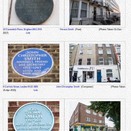
12 Cavendish Place, Brighton BN1 2HS
Horace Smith
(Poet)
(Photos Taken: 01-Dec-
2017)
Link
6 Carlisle Street, London W1D 3BN
John Christopher Smith
(Composer)
(Photos Taken:
15-Apr-2015)
Link