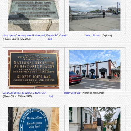
along Upper Causeway Inner Harbour wall, Victoria, BC, Canada
Joshua Slocum
(Explorer)
(Photos Taken: 07-Jul-2019)
Link
201 Duval Street, Key West, FL 33040, USA
Sloppy Joe's Bar
(Historical non-London)
(Photos Taken: 05-Mar-2023)
Link