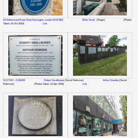
62 Netherwood Road, West Kensington, London W14 0BG
Millie Small
(Singer)
(Photos
Taken: 10-Oct-2024)
Link
51.577447, -0.194150
Robert Smallbones
(Social Reformer)
Arthur Dowden
(Social
Reformer)
(Photos Taken: 13-Apr-2016)
Link