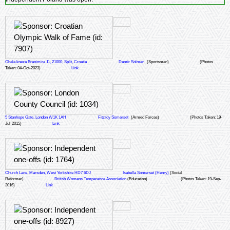
Obala kneza Branimira 11, 21000, Split, Croatia
Damir Solman
(Sportsman)
(Photos
Taken: 04-Oct-2023)
Link
5 Stanhope Gate, London W1K 1AH
Fitzroy Somerset
(Armed Forces)
(Photos Taken: 19-
Jul-2015)
Link
Church Lane, Marsden, West Yorkshire HD7 6DJ
Isabella Somerset (Henry)
(Social
Reformer)
British Womens Temperance Association
(Education)
(Photos Taken: 19-Sep-
2016)
Link