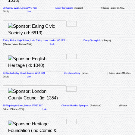
38 Aubrey Walk, London W8 7JG
Dusty Springfield
(Singer)
(Photos Taken: 07-Nov-
2016)
Link
Ealing Fields High School, Little Ealing Lane, London W5 4EJ
Dusty Springfield
(Singer)
(Photos Taken: 17-Jun-2022)
Link
64 South Audley Street, London W1K 2QT
Constance Spry
(Misc)
(Photos Taken: 09-Mar-
2016)
Link
99 Nightingale Lane, London SW12 8LZ
Charles Haddon Spurgeon
(Religious)
(Photos
Taken: 29-Mar-2016)
Link