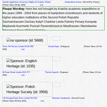
Outside Jagiellonian University, Gołębia 24, Kraków, Poland
Sonderaktion Krakau
(World War History)
(Photos Taken: 29-Apr-2025)
Link
Plaque Wording:
Here lies soil brought by Kraków academic expeditions in
the years 1999 - 2004 from places of martyrdom of professors and students of
higher education institutions of the Second Polish Republic
Sachsenhausen Dachau Katyń Charków Lwów Palmiry Ponary Kuropaty
Majdanek Auschwitz Poznań Ravensbrüaut;ck Mauthausen Stanisławów
Warszawa Nowy Wiśnicz Kraków
Tower Hill Terrace, London EC3N 4EE
Donald Soper
(Religious)
(Photos Taken: 22-Oct-
2020)
Link
46 Green Street, London W1K 7FY
Thomas Sopwith
(Engineer)
(Photos Taken: 22-Jun-
2015)
Link
2 St Georges Road, Acton, London W4 1AU
Stanisław Sosabowski
(Armed Forces)
(Photos Taken: 26-May-2019)
Link