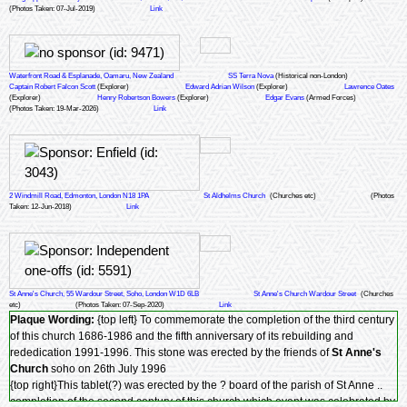
(Photos Taken: 07-Jul-2019)
Link
Waterfront Road & Esplanade, Oamaru, New Zealand
SS Terra Nova
(Historical non-London)
Captain Robert Falcon Scott
(Explorer)
Edward Adrian Wilson
(Explorer)
Lawrence Oates
(Explorer)
Henry Robertson Bowers
(Explorer)
Edgar Evans
(Armed Forces)
(Photos Taken: 19-Mar-2026)
Link
2 Windmill Road, Edmonton, London N18 1PA
St Aldhelms Church
(Churches etc)
(Photos
Taken: 12-Jun-2018)
Link
St Anne's Church, 55 Wardour Street, Soho, London W1D 6LB
St Anne's Church Wardour Street
(Churches
etc)
(Photos Taken: 07-Sep-2020)
Link
Plaque Wording:
{top left} To commemorate the completion of the third century
of this church 1686-1986 and the fifth anniversary of its rebuilding and
rededication 1991-1996. This stone was erected by the friends of
St Anne's
Church
soho on 26th July 1996
{top right}This tablet(?) was erected by the ? board of the parish of St Anne ..
completion of the second century of this church which event was celebrated by