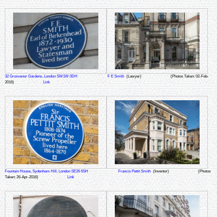
32 Grosvenor Gardens, London SW1W 0DH
F E Smith
(Lawyer)
(Photos Taken: 02-Feb-
2016)
Link
Fountain House, Sydenham Hill, London SE26 6SH
Francis Pettit Smith
(Inventor)
(Photos
Taken: 26-Apr-2016)
Link