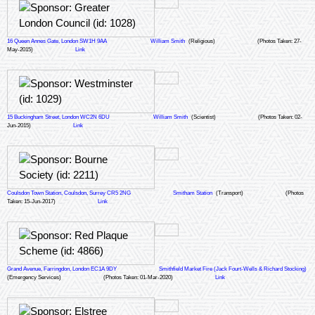
16 Queen Annes Gate, London SW1H 9AA
William Smith
(Religious)
(Photos Taken: 27-
May-2015)
Link
15 Buckingham Street, London WC2N 6DU
William Smith
(Scientist)
(Photos Taken: 02-
Jun-2015)
Link
Coulsdon Town Station, Coulsdon, Surrey CR5 2NG
Smitham Station
(Transport)
(Photos
Taken: 15-Jun-2017)
Link
Grand Avenue, Farringdon, London EC1A 9DY
Smithfield Market Fire (Jack Fourt-Wells & Richard Stocking)
(Emergency Services)
(Photos Taken: 01-Mar-2020)
Link