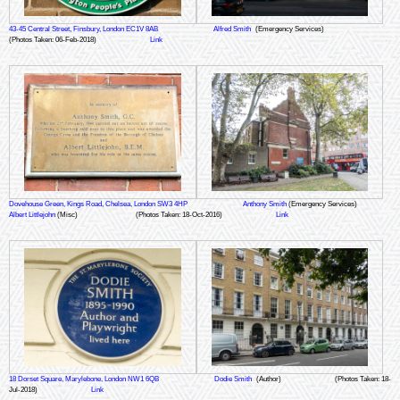
43-45 Central Street, Finsbury, London EC1V 8AB
Alfred Smith
(Emergency Services)
(Photos Taken: 06-Feb-2018)
Link
Dovehouse Green, Kings Road, Chelsea, London SW3 4HP
Anthony Smith
(Emergency Services)
Albert Littlejohn
(Misc)
(Photos Taken: 18-Oct-2016)
Link
18 Dorset Square, Marylebone, London NW1 6QB
Dodie Smith
(Author)
(Photos Taken: 18-
Jul-2018)
Link