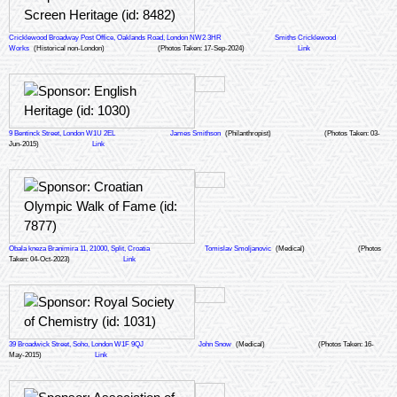
Cricklewood Broadway Post Office, Oaklands Road, London NW2 3HR
Smiths Cricklewood
Works
(Historical non-London)
(Photos Taken: 17-Sep-2024)
Link
9 Bentinck Street, London W1U 2EL
James Smithson
(Philanthropist)
(Photos Taken: 03-
Jun-2015)
Link
Obala kneza Branimira 11, 21000, Split, Croatia
Tomislav Smoljanovic
(Medical)
(Photos
Taken: 04-Oct-2023)
Link
39 Broadwick Street, Soho, London W1F 9QJ
John Snow
(Medical)
(Photos Taken: 16-
May-2015)
Link