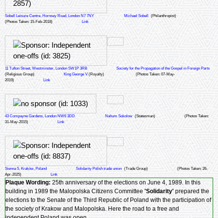
Sobell Leisure Centre, Hornsey Road, London N7 7NY
Michael Sobell
(Philanthropist)
(Photos Taken: 15-Feb-2018)
Link
11 Tufton Street, Westminster, London SW1P 3RB
Society for the Propagation of the Gospel in Foreign Parts
(Religious Group)
King George V
(Royalty)
(Photos Taken: 07-May-
2019)
Link
43 Compayne Gardens, London NW6 3DD
Nahum Sokolow
(Statesman)
(Photos Taken:
31-May-2015)
Link
Sienna 5, Kraków, Poland
Solidarity Polish trade union
(Trade Group)
(Photos Taken: 26-
Apr-2025)
Link
Plaque Wording:
25th anniversary of the elections on June 4, 1989. In this
building in 1989 the Malopolska Citizens Committee
'Solidarity'
prepared the
elections to the Senate of the Third Republic of Poland with the participation of
the society of Krakow and Malopolska. Here the road to a free and
independent Poland was open.