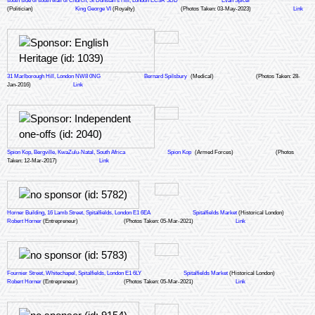
south side of south wall of Church, St Dunstan's Hill, London EC3R 5DD
Evan Spicer
(Politician)
King George VI
(Royalty)
(Photos Taken: 03-May-2023)
Link
31 Marlborough Hill, London NW8 0NG
Bernard Spilsbury
(Medical)
(Photos Taken: 28-
Jan-2016)
Link
Spion Kop, Bergville, KwaZulu-Natal, South Africa
Spion Kop
(Armed Forces)
(Photos
Taken: 12-Mar-2017)
Link
Horner Building, 16 Lamb Street, Spitalfields, London E1 6EA
Spitalfields Market
(Historical London)
Robert Horner
(Entrepreneur)
(Photos Taken: 05-Mar-2021)
Link
Fournier Street, Whitechapel, Spitalfields, London E1 6LY
Spitalfields Market
(Historical London)
Robert Horner
(Entrepreneur)
(Photos Taken: 05-Mar-2021)
Link