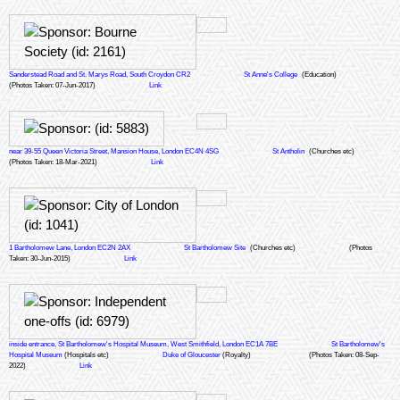
various? meetings of the inhabitants. Presided over by Thomas Francis
Blackwell esq on 26th October 1887
Sanderstead Road and St. Marys Road, South Croydon CR2
St Anne's College
(Education)
(Photos Taken: 07-Jun-2017)
Link
near 39-55 Queen Victoria Street, Mansion House, London EC4N 4SG
St Antholin
(Churches etc)
(Photos Taken: 18-Mar-2021)
Link
1 Bartholomew Lane, London EC2N 2AX
St Bartholomew Site
(Churches etc)
(Photos
Taken: 30-Jun-2015)
Link
inside entrance, St Bartholomew's Hospital Museum, West Smithfield, London EC1A 7BE
St Bartholomew's
Hospital Museum
(Hospitals etc)
Duke of Gloucester
(Royalty)
(Photos Taken: 08-Sep-
2022)
Link