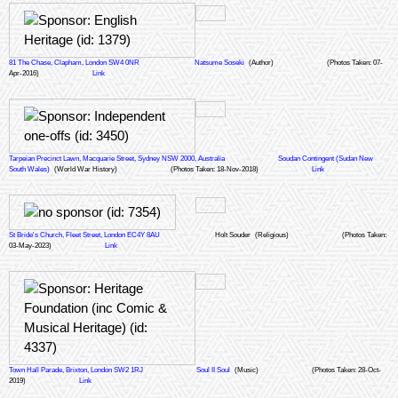
81 The Chase, Clapham, London SW4 0NR
Natsume Soseki
(Author)
(Photos Taken: 07-
Apr-2016)
Link
Tarpeian Precinct Lawn, Macquarie Street, Sydney NSW 2000, Australia
Soudan Contingent (Sudan New
South Wales)
(World War History)
(Photos Taken: 18-Nov-2018)
Link
St Bride's Church, Fleet Street, London EC4Y 8AU
Holt Souder
(Religious)
(Photos Taken:
03-May-2023)
Link
Town Hall Parade, Brixton, London SW2 1RJ
Soul II Soul
(Music)
(Photos Taken: 28-Oct-
2019)
Link