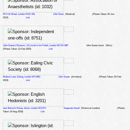
54 Frith Street. London W1D 4SL
John Snow
(Medical)
(Photos Taken: 02-Jun-
2015)
Link
John Soane's Museum, 13 Lincoln's Inn Fields, London WC2A 3BP
John Soane Junior
(Misc)
(Photos Taken: 13-Feb-2025)
Link
Mattock Lane, Ealing, London W5 5BG
John Soane
(Architect)
(Photos Taken: 02-Feb-
2024)
Link
near Barwick House, Acton, London W3 8TJ
Soapsuds Island
(Historical London)
(Photos
Taken: 24-Aug-2018)
Link