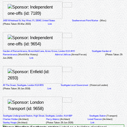
1400 Whitehead St, Key West, FL 33040, United States
Southernmost Point Marker
(Misc)
(Photos Taken: 05-Mar-2023)
Link
Garden of Remembrance, Broomfield Lane, Arnos Grove, London N13 4HH
Southgate Garden of
Remembrance
(World War History)
Admiral Jellicoe
(Armed Forces)
(Photos Taken: 29-
Jun-2026)
Link
40 The Green, Southgate, London N14 6EN
Southgate Local Government
(Historical London)
(Photos Taken: 26-Jan-2018)
Link
Southgate Underground Station, High Street, Southgate, London, N14 6BP
Southgate Station
(Transport)
Charles Holden
(Architect)
Percy Adams
(Architect)
Lionel Pearson
(Architect)
Stanley Heaps
(Architect)
(Photos Taken: 29-Jun-2026)
Link