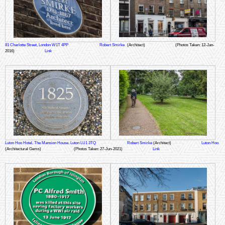
81 Charlotte Street, London W1T 4PP
Robert Smirke
(Architect)
(Photos Taken: 12-Jan-
2016)
Link
Luton Hoo Hotel, The Mansion House, Luton LU1 3TQ
Robert Smirke
(Architect)
Luton Hoo
(Architectural Gems)
(Photos Taken: 27-Jun-2021)
Link