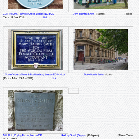
314 Firs Lane, Palmers Green, London N13 5QG
John Thomas Smith
(Painter)
(Photos
Taken: 12-Jun-2018)
Link
1 Queen Victoria Street & Bucklersbury, London EC4N 4UA
Mary Harris Smith
(Misc)
(Photos Taken: 29-Jun-2022)
Link
Mill Plain, Epping Forest, London E17
Rodney Smith (Gypsy)
(Religious)
(Photos Taken: