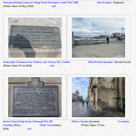
Skempton Building, Imperial College Road, Kensington, London SW7 2BB
John Smeaton
(Engineer)
(Photos Taken: 22-May-2019)
Link
along Upper Causeway Inner Harbour wall, Victoria, BC, Canada
Miles Richard Smeeton
(Armed Forces)
(Photos Taken: 07-Jul-2019)
Link
Anchor Close & High Street, Edinburgh EH1 1PE
William Smellie
(Scientist)
Crochallan
Fencibles
(Misc)
Walter Scott
(Author)
(Photos Taken: 17-Nov-
2024)
Link