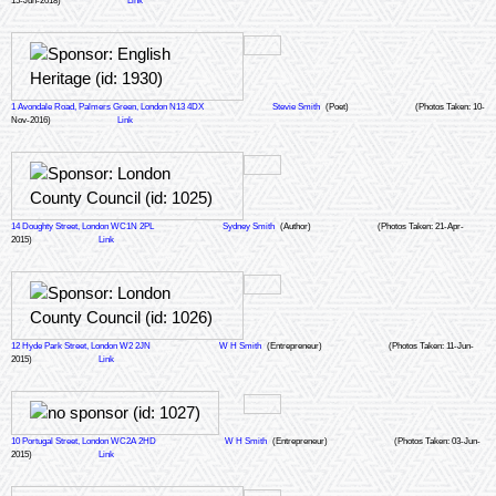
15-Jun-2018)
Link
1 Avondale Road, Palmers Green, London N13 4DX
Stevie Smith
(Poet)
(Photos Taken: 10-
Nov-2016)
Link
14 Doughty Street, London WC1N 2PL
Sydney Smith
(Author)
(Photos Taken: 21-Apr-
2015)
Link
12 Hyde Park Street, London W2 2JN
W H Smith
(Entrepreneur)
(Photos Taken: 11-Jun-
2015)
Link
10 Portugal Street, London WC2A 2HD
W H Smith
(Entrepreneur)
(Photos Taken: 03-Jun-
2015)
Link