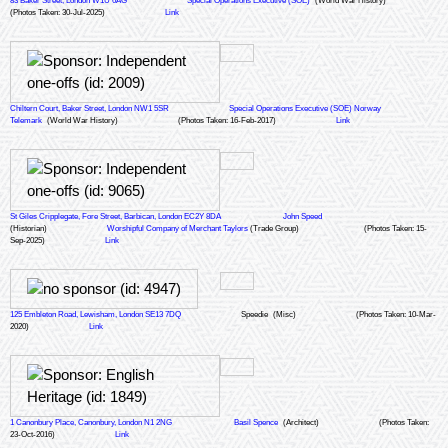
83 Baker Street, London W1U 6AG
Special Operations Executive (SOE)
(World War History)
(Photos Taken: 30-Jul-2025)
Link
Chiltern Court, Baker Street, London NW1 5SR
Special Operations Executive (SOE) Norway
Telemark
(World War History)
(Photos Taken: 16-Feb-2017)
Link
St Giles Cripplegate, Fore Street, Barbican, London EC2Y 8DA
John Speed
(Historian)
Worshipful Company of Merchant Taylors
(Trade Group)
(Photos Taken: 15-
Sep-2025)
Link
125 Embleton Road, Lewisham, London SE13 7DQ
Speedie
(Misc)
(Photos Taken: 10-Mar-
2020)
Link
1 Canonbury Place, Canonbury, London N1 2NG
Basil Spence
(Architect)
(Photos Taken:
23-Oct-2016)
Link