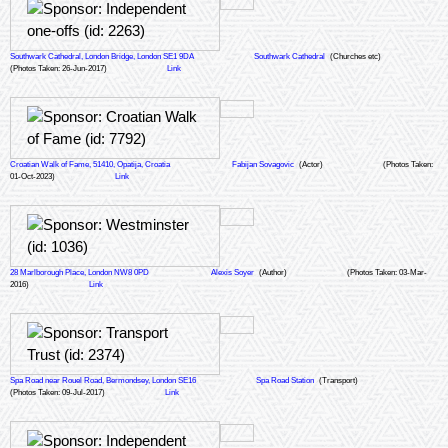
Southwark Cathedral, London Bridge, London SE1 9DA
Southwark Cathedral
(Churches etc)
(Photos Taken: 26-Jun-2017)
Link
Croatian Walk of Fame, 51410, Opatija, Croatia
Fabijan Sovagovic
(Actor)
(Photos Taken:
01-Oct-2023)
Link
28 Marlborough Place, London NW8 0PD
Alexis Soyer
(Author)
(Photos Taken: 03-Mar-
2016)
Link
Spa Road near Rouel Road, Bermondsey, London SE16
Spa Road Station
(Transport)
(Photos Taken: 09-Jul-2017)
Link