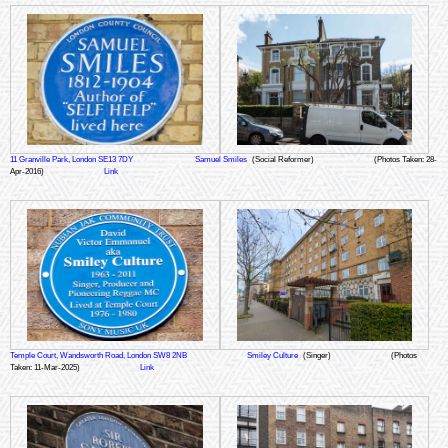
11 Granville Park, London SE13 7DY
Samuel Smiles
(Social Reformer)
(Photos Taken: 28-
Apr-2016)
Link
Temple Court, Wandsworth Road, London SW8 2NB
Smiley Culture
(Singer)
(Photos
Taken: 11-Mar-2025)
Link