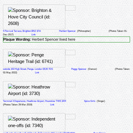
5 Percival Terrace, Brighton BN2 1FA
Herbert Spencer
(Philosopher)
(Photos Taken: 01-
Dec-2017)
Link
Plaque Wording:
Herbert Spencer lived here
outside 163 High Street, Penge, London SE20 7DS
Peggy Spencer
(Dancer)
(Photos Taken:
02-May-2022)
Link
Terminal 3 Departures, Heathrow Airport, Hounslow TW6 1RR
Spice Girls
(Singer)
(Photos Taken: 29-Mar-2019)
Link