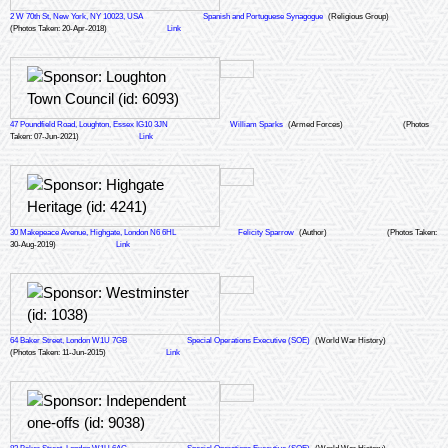
2 W 70th St, New York, NY 10023, USA
Spanish and Portuguese Synagogue
(Religious Group)
(Photos Taken: 20-Apr-2018)
Link
47 Poundfield Road, Loughton, Essex IG10 3JN
William Sparks
(Armed Forces)
(Photos
Taken: 07-Jun-2021)
Link
30 Makepeace Avenue, Highgate, London N6 6HL
Felicity Sparrow
(Author)
(Photos Taken:
30-Aug-2019)
Link
64 Baker Street, London W1U 7GB
Special Operations Executive (SOE)
(World War History)
(Photos Taken: 11-Jun-2015)
Link