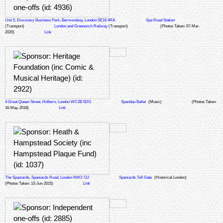
Unit 5, Discovery Business Park, Bermondsey, London SE16 4RA
Spa Road Station
(Transport)
London and Greenwich Railway
(Transport)
(Photos Taken: 07-Mar-
2020)
Link
4 Great Queen Street, Holborn, London WC2B 5DG
Spandau Ballet
(Music)
(Photos Taken:
16-May-2018)
Link
The Spaniards, Spaniards Road, London NW3 7JJ
Spaniards Toll Gate
(Historical London)
(Photos Taken: 13-Jun-2015)
Link