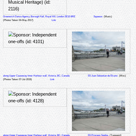
Greenwich Dance Agency, Borough Hall, Royal Hill, London SE10 8RE
Squeeze
(Music)
(Photos Taken: 04-May-2017)
Link
along Upper Causeway Inner Harbour wall, Victoria, BC, Canada
SS Juan Sebastian de Elcano
(Misc)
(Photos Taken: 07-Jul-2019)
Link
along Upper Causeway Inner Harbour wall, Victoria, BC, Canada
SS Princess Sophia
(Transport)