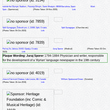
outside the Olympic Stadium,. Passeig Olímpic, Sants-Montjuïc, 08038 Barcelona, Spain
Mark
Spitz
(Sportsman)
(Photos Taken: 19-Nov-2025)
Link
Split Synagogue, Židovski pro. 1, 21000, Split, Croatia
Split Synagogue
(Churches etc)
(Photos Taken: 04-Oct-2023)
Link
Perivoj Sv. Jakova, 51410, Opatija, Croatia
Juraj Sporer
(Medical)
(Photos Taken: 02-Oct-
2023)
Link
Plaque Wording:
Juraj Sporer
1794-1884 Physician and writer, responsible
for the development of a 'illyrian' language newspaper in the 19th century
close to Fairmont Chateau, Lake Louise, AB, Canada
William Spotswood Green
(Scientist)
(Photos Taken: 16-Jun-2019)
Link