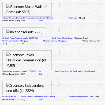
outside 191 Camden High Stret, Camden Town, London NW1 7BT
Soul II Soul
(Music)
(Photos Taken: 16-Sep-2020)
Link
12 South Place, Finsbury, London EC2M 7EA
South Place Ethical Society
(Religious Group)
William Johnson Fox
(Religious)
Moncure Conway
(Religious)
(Photos Taken: 22-Mar-
2021)
Link
SIlent Wings Museum, Lubbock, TX 79403, USA
South Plains Army AIr Field.
(World War History)
(Photos Taken: 03-Jun-2023)
Link
Blue Boar House, 177 Victoria Avenue, Southend-on-Sea SS2 6EQ
Southend United Football Club
(Sport)
(Photos Taken: 18-Jun-2017)
Link