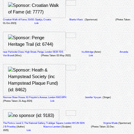
Croatian Walk of Fame, 51410, Opatija, Croatia
Blanka Vlasic
(Sportsman)
(Photos Taken:
01-Oct-2023)
Link
near Parkside Close, High Street, Penge, London SE20 7DS
Ira Aldridge
(Actor)
Amanda
Von Brandt
(Misc)
(Photos Taken: 02-May-2022)
Link
Norman Shaw House, 61 Fitzjohn's Avenue, London NW3 6PH
Jennifer Vyvyan
(Singer)
(Photos Taken: 21-Aug-2024)
Link
The Portico, Level 2, The National Gallery, Trafalgar Square, London WC2N 5DN
Virginia Wade
(Sportsman)
J B Priestley
(Author)
Maurice Lambert
(Sculptor)
(Photos Taken: 22-Dec-
2025)
Link