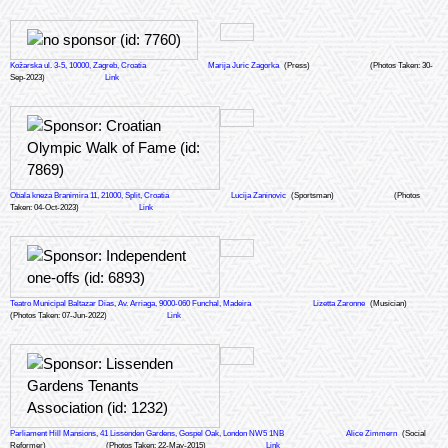
Kožarska ul. 3-5, 10000, Zagreb, Croatia
Marija Juric Zagorka
(Press)
(Photos Taken: 30-
Sep-2023)
Link
Obala kneza Branimira 11, 21000, Split, Croatia
Lucija Zaninovic
(Sportsman)
(Photos
Taken: 04-Oct-2023)
Link
Teatro Municipal Baltazar Dias, Av. Arriaga, 9000-060 Funchal, Madeira
Lizetta Zaronne
(Musician)
(Photos Taken: 07-Jun-2022)
Link
Parliament Hill Mansions, 41 Lissenden Gardens, Gospel Oak, London NW5 1NB
Alice Zimmern
(Social
Reformer)
(Photos Taken: 22-May-2015)
Link