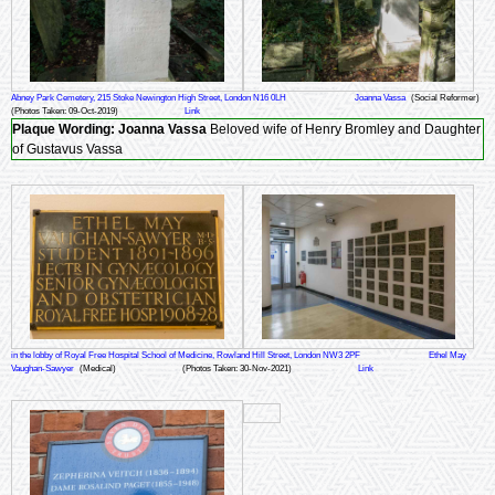
Abney Park Cemetery, 215 Stoke Newington High Street, London N16 0LH
Joanna Vassa
(Social Reformer)
(Photos Taken: 09-Oct-2019)
Link
Plaque Wording:
Joanna Vassa
Beloved wife of Henry Bromley and Daughter
of Gustavus Vassa
in the lobby of Royal Free Hospital School of Medicine, Rowland Hill Street, London NW3 2PF
Ethel May
Vaughan-Sawyer
(Medical)
(Photos Taken: 30-Nov-2021)
Link