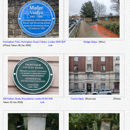
Hurlingham Park, Hurlingham Road, Fulham, London SW6 3DP
Madge Vaidya
(Misc)
(Photos Taken: 08-Jan-2026)
Link
105 Hallam Street, Marylebone, London W1W 5HE
Cecilia Vajda
(Musician)
(Photos
Taken: 02-Jan-2019)
Link