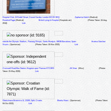
Hospital Club, 24 Endell Street, Covent Garden, London WC2H 9HQ
Zepherina Veitch
(Medical)
Rosalind Paget
(Medical)
British Lying-In Hospital
(Hospitals etc)
(Photos Taken: 16-Aug-
2018)
Link
outside the Olympic Stadium,. Passeig Olímpic, Sants-Montjuïc, 08038 Barcelona, Spain
Arantxa Sánchez
Vicario
(Sportsman)
(Photos Taken: 19-Nov-2025)
Link
Cromwell Road Bus Station, Kingston upon Thames KT2 6RD
Jill Viner
(Misc)
(Photos
Taken: 15-May-2026)
Link
Obala kneza Branimira 11, 21000, Split, Croatia
Blanka Vlasic
(Sportsman)
(Photos Taken:
04-Oct-2023)
Link