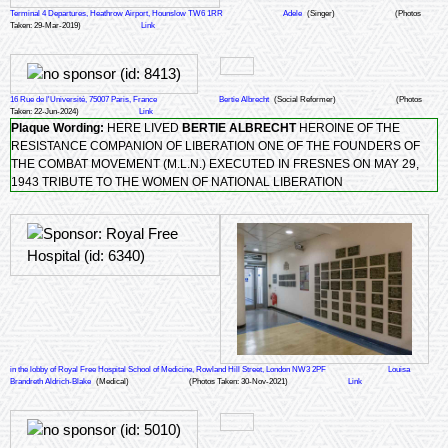
Terminal 4 Departures, Heathrow Airport, Hounslow TW6 1RR
Adele
(Singer)
(Photos
Taken: 29-Mar-2019)
Link
16 Rue de l'Université, 75007 Paris, France
Bertie Albrecht
(Social Reformer)
(Photos
Taken: 22-Jun-2024)
Link
Plaque Wording:
HERE LIVED
BERTIE ALBRECHT
HEROINE OF THE
RESISTANCE COMPANION OF LIBERATION ONE OF THE FOUNDERS OF
THE COMBAT MOVEMENT (M.L.N.) EXECUTED IN FRESNES ON MAY 29,
1943 TRIBUTE TO THE WOMEN OF NATIONAL LIBERATION
in the lobby of Royal Free Hospital School of Medicine, Rowland Hill Street, London NW3 2PF
Louisa
Brandreth Aldrich-Blake
(Medical)
(Photos Taken: 30-Nov-2021)
Link