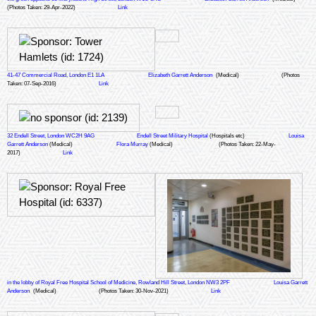
(Photos Taken: 29-Apr-2022)
Link
41-47 Commercial Road, London E1 1LA
Elizabeth Garrett Anderson
(Medical)
(Photos
Taken: 07-Sep-2016)
Link
32 Endell Street, London WC2H 9AG
Endell Street Military Hospital
(Hospitals etc)
Louisa
Garrett Anderson
(Medical)
Flora Murray
(Medical)
(Photos Taken: 22-May-
2017)
Link
in the lobby of Royal Free Hospital School of Medicine, Rowland Hill Street, London NW3 2PF
Louisa Garrett
Anderson
(Medical)
(Photos Taken: 30-Nov-2021)
Link