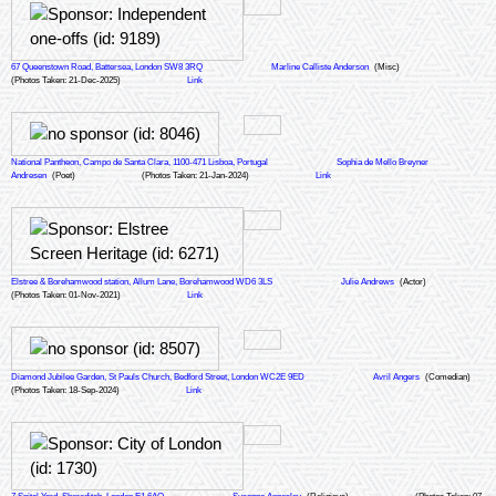
67 Queenstown Road, Battersea, London SW8 3RQ
Marline Calliste Anderson
(Misc)
(Photos Taken: 21-Dec-2025)
Link
National Pantheon, Campo de Santa Clara, 1100-471 Lisboa, Portugal
Sophia de Mello Breyner
Andresen
(Poet)
(Photos Taken: 21-Jan-2024)
Link
Elstree & Borehamwood station, Allum Lane, Borehamwood WD6 3LS
Julie Andrews
(Actor)
(Photos Taken: 01-Nov-2021)
Link
Diamond Jubilee Garden, St Pauls Church, Bedford Street, London WC2E 9ED
Avril Angers
(Comedian)
(Photos Taken: 18-Sep-2024)
Link