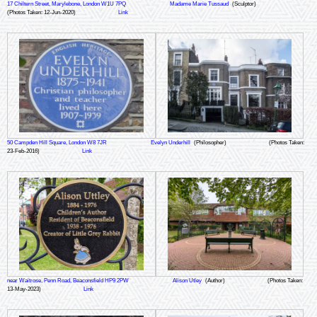
17 Chiltern Street, Marylebone, London W1U 7PQ
Madame Marie Tussaud
(Sculptor)
(Photos Taken: 12-Jun-2020)
Link
50 Campden Hill Square, London W8 7JR
Evelyn Underhill
(Philosopher)
(Photos Taken:
23-Feb-2016)
Link
near Waitrose, Penn Road, Beaconsfield HP9 2PW
Alison Utley
(Author)
(Photos Taken:
13-May-2023)
Link