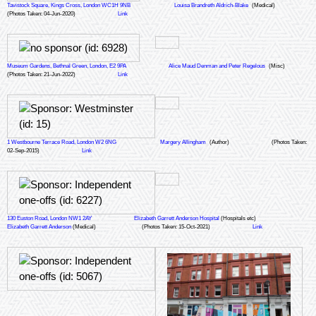
Tavistock Square, Kings Cross, London WC1H 9NB
Louisa Brandreth Aldrich-Blake
(Medical)
(Photos Taken: 04-Jun-2020)
Link
Museum Gardens, Bethnal Green, London, E2 9PA
Alice Maud Denman and Peter Regelous
(Misc)
(Photos Taken: 21-Jun-2022)
Link
1 Westbourne Terrace Road, London W2 6NG
Margery Allingham
(Author)
(Photos Taken:
02-Sep-2015)
Link
130 Euston Road, London NW1 2AY
Elizabeth Garrett Anderson Hospital
(Hospitals etc)
Elizabeth Garrett Anderson
(Medical)
(Photos Taken: 15-Oct-2021)
Link