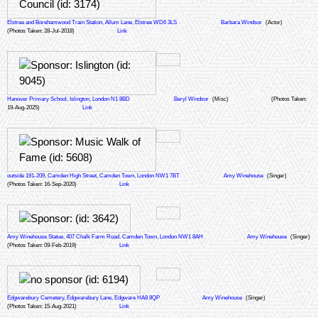
Elstree and Borehamwood Train Station, Allum Lane, Elstree WD6 3LS
Barbara Windsor
(Actor)
(Photos Taken: 28-Jul-2018)
Link
Hanover Primary School, Islington, London N1 8BD
Beryl Windsor
(Misc)
(Photos Taken:
19-Aug-2025)
Link
outside 191-209, Camden High Street, Camden Town, London NW1 7BT
Amy Winehouse
(Singer)
(Photos Taken: 16-Sep-2020)
Link
Amy Winehouse Statue, 407 Chalk Farm Road, Camden Town, London NW1 8AH
Amy Winehouse
(Singer)
(Photos Taken: 09-Feb-2019)
Link
Edgwarebury Cemetery, Edgwarebury Lane, Edgware HA8 8QP
Amy Winehouse
(Singer)
(Photos Taken: 15-Aug-2021)
Link