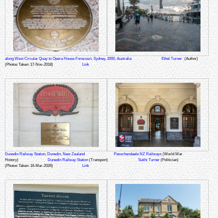
along West Circular Quay to Opera House Forecourt, Sydney, 2000, Australia
Ethel Turner
(Author)
(Photos Taken: 17-Nov-2018)
Link
Dunedin Railway Station, Dunedin, New Zealand
Passchendaele NZ Railways
(World War
History)
Dunedin Railway Station
(Transport)
Sukhi Turner
(Politician)
(Photos Taken: 16-Mar-2026)
Link