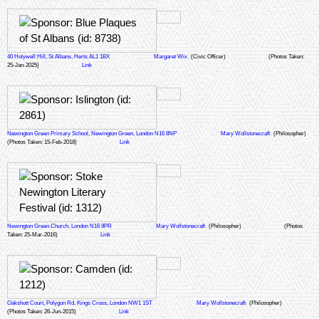
40 Holywell Hill, St Albans, Herts AL1 1BX
Margaret Wix
(Civic Officer)
(Photos Taken:
25-Jan-2025)
Link
Newington Green Primary School, Newington Green, London N16 8NP
Mary Wollstonecraft
(Philosopher)
(Photos Taken: 15-Feb-2018)
Link
Newington Green Church, London N16 9PR
Mary Wollstonecraft
(Philosopher)
(Photos
Taken: 25-Mar-2016)
Link
Oakshott Court, Polygon Rd, Kings Cross, London NW1 1ST
Mary Wollstonecraft
(Philosopher)
(Photos Taken: 26-Jun-2015)
Link