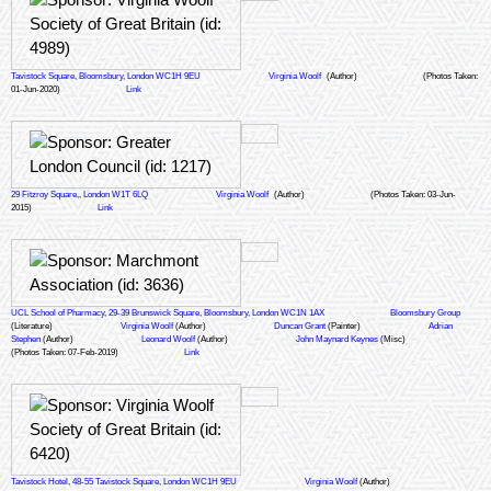
Tavistock Square, Bloomsbury, London WC1H 9EU
Virginia Woolf
(Author)
(Photos Taken:
01-Jun-2020)
Link
29 Fitzroy Square,, London W1T 6LQ
Virginia Woolf
(Author)
(Photos Taken: 03-Jun-
2015)
Link
UCL School of Pharmacy, 29-39 Brunswick Square, Bloomsbury, London WC1N 1AX
Bloomsbury Group
(Literature)
Virginia Woolf
(Author)
Duncan Grant
(Painter)
Adrian
Stephen
(Author)
Leonard Woolf
(Author)
John Maynard Keynes
(Misc)
(Photos Taken: 07-Feb-2019)
Link
Tavistock Hotel, 48-55 Tavistock Square, London WC1H 9EU
Virginia Woolf
(Author)