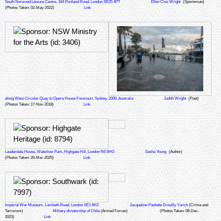
South Norwood Leisure Centre, 164 Portland Road, London SE25 4PT
Ellen Ciss Wright
(Sportsman)
(Photos Taken: 02-May-2022)
Link
along West Circular Quay to Opera House Forecourt, Sydney, 2000, Australia
Judith Wright
(Poet)
(Photos Taken: 17-Nov-2018)
Link
Lauderdale House, Waterlow Park, Highgate Hill, London N6 5HG
Sasha Young
(Author)
(Photos Taken: 20-Mar-2025)
Link
Imperial War Museum, Lambeth Road, London SE1 6HZ
Jacqueline Paulette Drouilly Yurich
(Crime and
Terrorism)
Military dictatorship of Chile
(Armed Forces)
(Photos Taken: 08-Dec-
2023)
Link