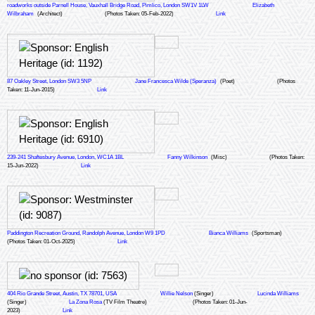
roadworks outside Parnell House, Vauxhall Bridge Road, Pimlico, London SW1V 1LW
Elizabeth
Wilbraham
(Architect)
(Photos Taken: 05-Feb-2022)
Link
87 Oakley Street, London SW3 5NP
Jane Francesca Wilde (Speranza)
(Poet)
(Photos
Taken: 11-Jun-2015)
Link
239-241 Shaftesbury Avenue, London, WC1A 1BL
Fanny Wilkinson
(Misc)
(Photos Taken:
15-Jun-2022)
Link
Paddington Recreation Ground, Randolph Avenue, London W9 1PD
Bianca Williams
(Sportsman)
(Photos Taken: 01-Oct-2025)
Link
404 Rio Grande Street, Austin, TX 78701, USA
Willie Nelson
(Singer)
Lucinda Williams
(Singer)
La Zona Rosa
(TV Film Theatre)
(Photos Taken: 01-Jun-
2023)
Link