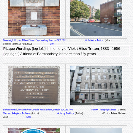
Bromleigh House, Abbey Street, Bermondsey, London SE1 3DN
Violet Alice Tritton
(Misc)
(Photos Taken: 10-Aug-2020)
Link
Plaque Wording:
{top left:} In memory of
Violet Alice Tritton
, 1883 - 1956
{top right:} A friend of Bermondsey for more than fifty years
Senate House, University of London, Malet Street, London WC1E 7HU
Fanny Trollope (Frances)
(Author)
Thomas Adolphus Trollope
(Author)
Anthony Trollope
(Author)
(Photos Taken: 22-Jun-
2015)
Link