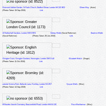
Diamond Jubilee Garden, St Pauls Church, Bedford Street, London WC2E 9ED
Eileen Way
(Actor)
(Photos Taken: 18-Sep-2024)
Link
10 Netherhall Gardens, London NW3 5RS
Sidney Webb
(Social Reformer)
Beatrice Webb
(Social Reformer)
(Photos Taken: 26-Jun-2015)
Link
Ovington Court, Ovington Gardens, Kensington, London SW3 1LB
Elizabeth Welch
(Singer)
(Photos Taken: 11-Oct-2016)
Link
outside Victoria Park, Ballards Lane, Finchley, London N3 2NT
Vyvyan Wells
(Misc)
(Photos Taken: 12-Sep-2019)
Link
Willesden Jewish Cemetery, Beaconsfield Road, London NW10 2JE
Flora Wertheimer
(Misc)