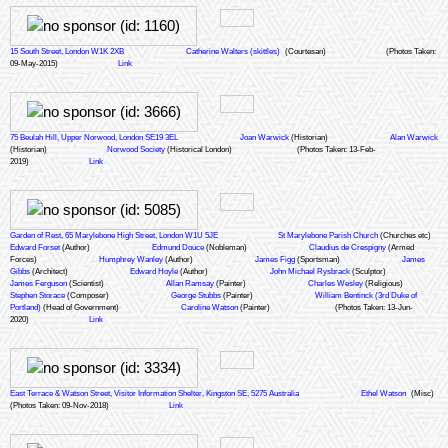
15 South Street, London W1K 2XB
Catherine Walters (skittles)
(Courtesan)
(Photos Taken:
09-May-2015)
Link
75 Beulah Hill, Upper Norwood, London SE19 3EL
Joan Warwick
(Historian)
Alan Warwick
(Historian)
Norwood Society
(Historical London)
(Photos Taken: 13-Feb-
2019)
Link
Garden of Rest, 65 Marylebone High Street, London W1U 5JE
St Marylebone Parish Church
(Churches etc)
Edward Forset
(Author)
Edmund Douce
(Nobleman)
Claudius de Crespigny
(Armed
Forces)
Humphrey Wanley
(Author)
James Figg
(Sportsman)
James
Gibbs
(Architect)
Edward Hoyle
(Author)
John Michael Rysbrack
(Sculptor)
James Ferguson
(Scientist)
Allan Ramsay
(Painter)
Charles Wesley
(Religious)
Stephen Storace
(Composer)
George Stubbs
(Painter)
William Bentinck (3rd Duke of
Portland)
(Head of Government)
Caroline Watson
(Painter)
(Photos Taken: 13-Jun-
2020)
Link
East Terrace & Watson Street, Visitor Information Shelter, Kingston SE, 5275 Australia
Ethel Watson
(Misc)
(Photos Taken: 09-Nov-2018)
Link