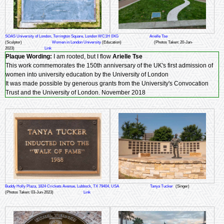
SOAS University of London, Torrington Square, London WC1H 0XG
Arielle Tse
(Sculptor)
Women in London University
(Education)
(Photos Taken: 20-Jan-
2023)
Link
Plaque Wording:
I am rooted, but I flow
Arielle Tse
This work commemorates the 150th anniversary of the UK's first admission of
women into university education by the University of London
It was made possible by generous grants from the University's Convocation
Trust and the University of London. November 2018
Buddy Holly Plaza, 1824 Crickets Avenue, Lubbock, TX 79404, USA
Tanya Tucker
(Singer)
(Photos Taken: 03-Jun-2023)
Link