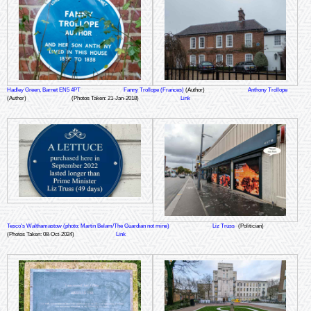
Hadley Green, Barnet EN5 4PT
Fanny Trollope (Frances)
(Author)
Anthony Trollope
(Author)
(Photos Taken: 21-Jan-2018)
Link
Tesco's Walthamastow (photo: Martin Belam/The Guardian not mine)
Liz Truss
(Politician)
(Photos Taken: 08-Oct-2024)
Link