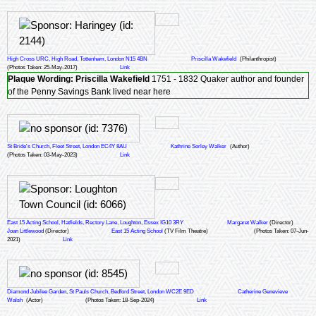
High Cross URC, High Road, Tottenham, London N15 4BN
Priscilla Wakefield
(Philanthropist)
(Photos Taken: 25-May-2017)
Link
Plaque Wording:
Priscilla Wakefield
1751 - 1832 Quaker author and founder
of the Penny Savings Bank lived near here
St Bride's Church, Fleet Street, London EC4Y 8AU
Kathrine Sorley Walker
(Author)
(Photos Taken: 03-May-2023)
Link
East 15 Acting School, Hatfields, Rectory Lane, Loughton, Essex IG10 3RY
Margaret Walker
(Director)
Joan Littlewood
(Director)
East 15 Acting School
(TV Film Theatre)
(Photos Taken: 07-Jun-
2021)
Link
Diamond Jubilee Garden, St Pauls Church, Bedford Street, London WC2E 9ED
Catherine Genevieve
Walsh
(Actor)
(Photos Taken: 18-Sep-2024)
Link