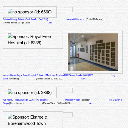
Brixton Library, Brixton Oval, London SW2 1JQ
Norma Williamson
(Social Reformer)
(Photos Taken: 08-Apr-2022)
Link
in the lobby of Royal Free Hospital School of Medicine, Rowland Hill Street, London NW3 2PF
Lucy
Wills
(Medical)
(Photos Taken: 30-Nov-2021)
Link
415 Moray Place, Dunedin 9016, New Zealand
Philippa Wilson
(Sculptor)
First Church of
Otago
(Churches etc)
(Photos Taken: 16-Mar-2026)
Link