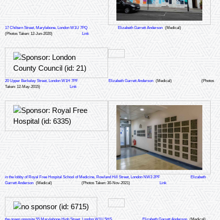
17 Chiltern Street, Marylebone, London W1U 7PQ
Elizabeth Garrett Anderson
(Medical)
(Photos Taken: 12-Jun-2020)
Link
20 Upper Berkeley Street, London W1H 7PF
Elizabeth Garrett Anderson
(Medical)
(Photos
Taken: 12-May-2015)
Link
in the lobby of Royal Free Hospital School of Medicine, Rowland Hill Street, London NW3 2PF
Elizabeth
Garrett Anderson
(Medical)
(Photos Taken: 30-Nov-2021)
Link
the green opposite 55 Marylebone High Street, London W1U 5HS
Elizabeth Garrett Anderson
(Medical)