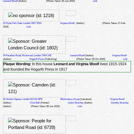
Leonard Woolf
(Author)
(Photos Taken: 25-Jan-2022)
Link
22 Hyde Park Gate, London SW7 5DH
Virginia Woolf
(Author)
(Photos Taken: 27-Feb-
2016)
Link
34 Paradise Road, Richmond, London TW9 1SE
Leonard Woolf
(Author)
Virginia Woolf
(Author)
Hogarth Press
(Publishing)
(Photos Taken: 09-Oct-2016)
Link
Plaque Wording:
In this house
Leonard and Virginia Woolf
lived 1915-1924
and founded the Hogarth Press in 1917
51 Gordon Square, London WC1H 0PN
Bloomsbury Group
(Literature)
Virginia Woolf
(Author)
Clive Bell
(Painter)
Lytton Strachey
(Author)
Dorothy Strachey
(Author)
(Photos Taken: 06-Jun-2015)
Link