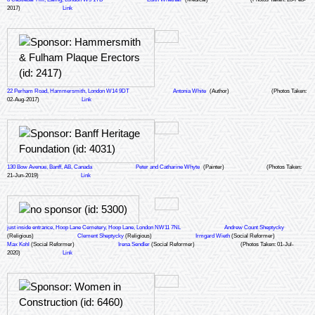
2017)
Link
22 Perham Road, Hammersmith, London W14 9DT
Antonia White
(Author)
(Photos Taken:
02-Aug-2017)
Link
130 Bow Avenue, Banff, AB, Canada
Peter and Catharine Whyte
(Painter)
(Photos Taken:
21-Jun-2019)
Link
just inside entrance, Hoop Lane Cemetery, Hoop Lane, London NW11 7NL
Andrew Count Sheptycky
(Religious)
Clement Sheptycky
(Religious)
Irmgard Wieth
(Social Reformer)
Max Kohl
(Social Reformer)
Irena Sendler
(Social Reformer)
(Photos Taken: 01-Jul-
2020)
Link