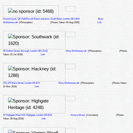
Ground Level, QE Hall/Purcell Room entrance, South Bank, London SE1 8XX
Mary
Wollstonecraft
(Philosopher)
(Photos Taken: 04-Aug-2020)
Link
45 Dolben Street, Borough, London SE1 0UQ
Mary Wollstonecraft
(Philosopher)
(Photos
Taken: 25-Jul-2016)
Link
373-375 Mare Street, London E8 1HY
Mary Wollstonecraft
(Philosopher)
(Photos Taken:
22-Mar-2016)
Link
47 Highgate West Hill, Highgate, London N6 6DA
Victoria Wood
(Comedian)
(Photos
Taken: 30-Aug-2019)
Link