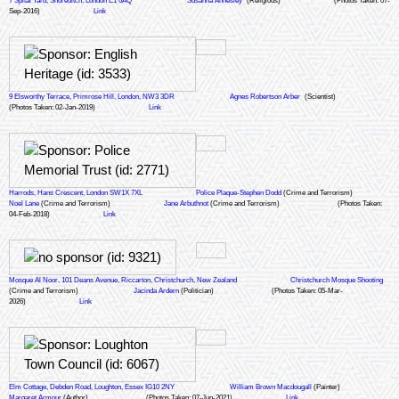
7 Spital Yard, Shoreditch, London E1 6AQ
Susanna Annesley
(Religious)
(Photos Taken: 07-
Sep-2016)
Link
9 Elsworthy Terrace, Primrose Hill, London, NW3 3DR
Agnes Robertson Arber
(Scientist)
(Photos Taken: 02-Jan-2019)
Link
Harrods, Hans Crescent, London SW1X 7XL
Police Plaque-Stephen Dodd
(Crime and Terrorism)
Noel Lane
(Crime and Terrorism)
Jane Arbuthnot
(Crime and Terrorism)
(Photos Taken:
04-Feb-2018)
Link
Mosque Al Noor, 101 Deans Avenue, Riccarton, Christchurch, New Zealand
Christchurch Mosque Shooting
(Crime and Terrorism)
Jacinda Ardern
(Politician)
(Photos Taken: 05-Mar-
2026)
Link
Elm Cottage, Debden Road, Loughton, Essex IG10 2NY
William Brown Macdougall
(Painter)
Margaret Armour
(Author)
(Photos Taken: 07-Jun-2021)
Link