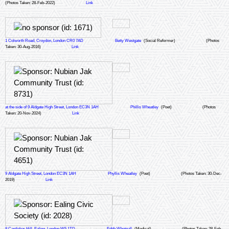
(Photos Taken: 28-Feb-2022)
Link
1 Colworth Road, Croydon, London CR0 7AD
Betty Westgate
(Social Reformer)
(Photos
Taken: 30-Aug-2016)
Link
at the side of 9 Aldgate High Street, London EC3N 1AH
Phillis Wheatley
(Poet)
(Photos
Taken: 20-Nov-2024)
Link
9 Aldgate High Street, London EC3N 1AH
Phyllis Wheatley
(Poet)
(Photos Taken: 30-Dec-
2019)
Link
8 Castlebar Hill, Ealing, London W5 1TD
Edith Whetnall
(Medical)
(Photos Taken: 28-Feb-