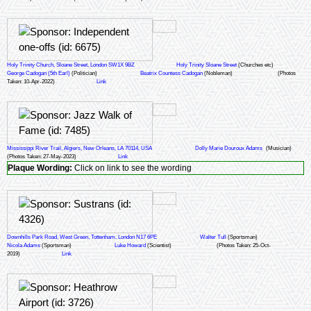
Holy Trinity Church, Sloane Street, London SW1X 9BZ
Holy Trinity Sloane Street
(Churches etc)
George Cadogan (5th Earl)
(Politician)
Beatrix Countess Cadogan
(Nobleman)
(Photos
Taken: 10-Apr-2022)
Link
Mississippi River Trail, Algiers, New Orleans, LA 70114, USA
Dolly Marie Douroux Adams
(Musician)
(Photos Taken: 27-May-2023)
Link
Plaque Wording:
Click on link to see the wording
Downhills Park Road, West Green, Tottenham, London N17 6PE
Walter Tull
(Sportsman)
Nicola Adams
(Sportsman)
Luke Howard
(Scientist)
(Photos Taken: 25-Oct-
2019)
Link