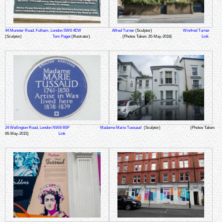
44 Munster Road, Fulham, London SW6 4EW
Alfred Turner
(Sculptor)
Winifred Turner
(Sculptor)
Tom Paget
(Illustrator)
(Photos Taken: 20-May-2018)
Link
24 Wellington Road, London NW8 9SP
Madame Marie Tussaud
(Sculptor)
(Photos Taken:
06-May-2015)
Link